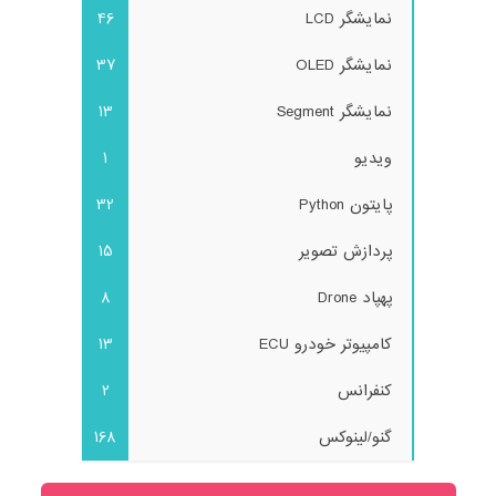
نمایشگر LCD
46
نمایشگر OLED
37
نمایشگر Segment
13
ویدیو
1
پایتون Python
32
پردازش تصویر
15
پهپاد Drone
8
کامپیوتر خودرو ECU
13
کنفرانس
2
گنو/لینوکس
168