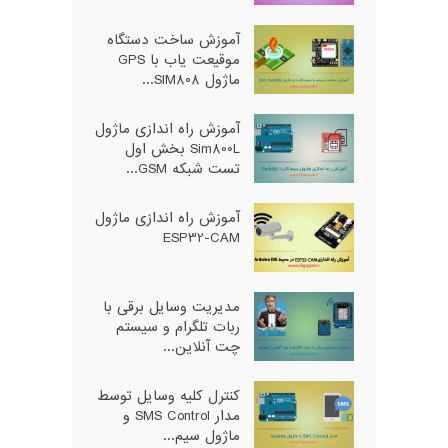
آموزش ساخت دستگاه
موقیعت یاب با GPS
ماژول SIM808...
آموزش راه اندازی ماژول
Sim800L بخش اول
تست شبکه GSM...
آموزش راه اندازی ماژول
ESP32-CAM
مدیریت وسایل برقی با
ربات تلگرام و سیستم
چت آنلاین...
کنترل کلیه وسایل توسط
مدار SMS Control و
ماژول سیم...