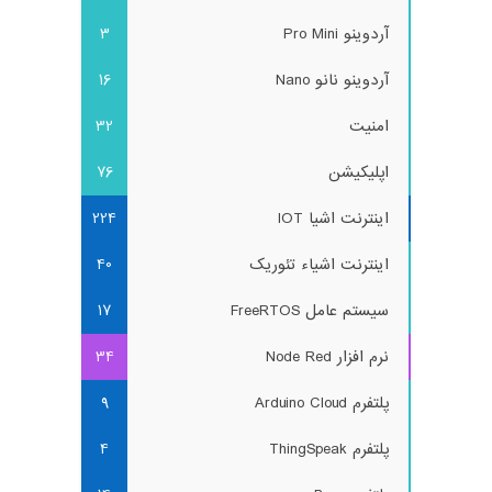
آردوینو Pro Mini
3
آردوینو نانو Nano
16
امنیت
32
اپلیکیشن
76
اینترنت اشیا IOT
224
اینترنت اشیاء تئوریک
40
سیستم عامل FreeRTOS
17
نرم افزار Node Red
34
پلتفرم Arduino Cloud
9
پلتفرم ThingSpeak
4