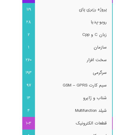
پروژه رزبری پای
119
روبو-پدیا
28
زبان C و Cpp
2
سازمان
1
سخت افزار
260
سرگرمی
193
سیم کارت GSM – GPRS
97
شتاب و ژایرو
14
شیلد Multifunction
4
قطعات الکترونیک
104