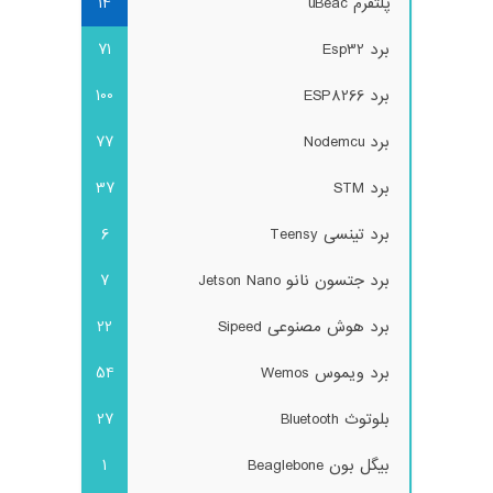
پلتفرم uBeac
14
برد Esp32
71
برد ESP8266
100
برد Nodemcu
77
برد STM
37
برد تینسی Teensy
6
برد جتسون نانو Jetson Nano
7
برد هوش مصنوعی Sipeed
22
برد ویموس Wemos
54
بلوتوث Bluetooth
27
بیگل بون Beaglebone
1