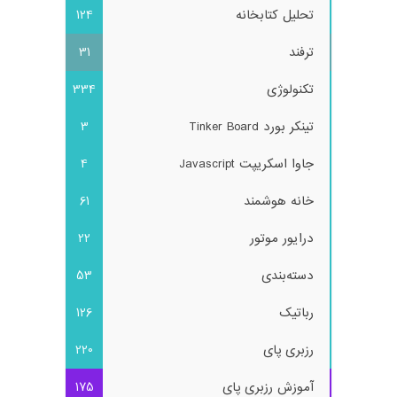
تحلیل کتابخانه
124
ترفند
31
تکنولوژی
334
تینکر بورد Tinker Board
3
جاوا اسکریپت Javascript
4
خانه هوشمند
61
درایور موتور
22
دسته‌بندی
53
رباتیک
126
رزبری پای
220
آموزش رزبری پای
175