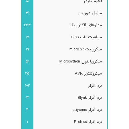
لحیم کاری
5
ماژول دوربین
31
مدارهای الکترونیک
243
موقعیت یاب GPS
17
میکروبیت micro:bit
19
میکروپایتون Micropython
51
میکروکنترلر AVR
25
نرم افزار
102
نرم افزار Blynk
3
نرم افزار cayenne
4
نرم افزار Proteus
1