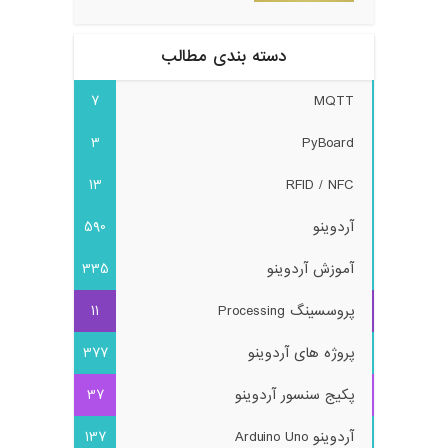
دسته بندی مطالب
7
MQTT
3
PyBoard
13
RFID / NFC
آردوینو
590
آموزش آردوینو
335
پروسسینگ Processing
11
پروژه های آردوینو
377
پکیج سنسور آردوینو
37
آردوینو Arduino Uno
137