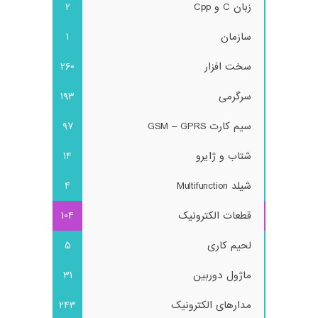
زبان C و Cpp
2
سازمان
1
سخت افزار
260
سرگرمی
193
سیم کارت GSM – GPRS
97
شتاب و ژایرو
14
شیلد Multifunction
4
قطعات الکترونیک
104
لحیم کاری
5
ماژول دوربین
31
مدارهای الکترونیک
243