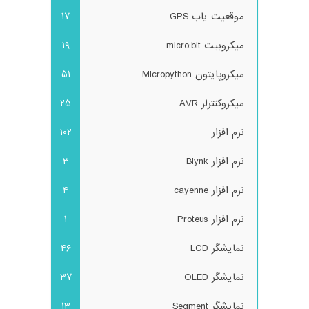
موقعیت یاب GPS
17
میکروبیت micro:bit
19
میکروپایتون Micropython
51
میکروکنترلر AVR
25
نرم افزار
102
نرم افزار Blynk
3
نرم افزار cayenne
4
نرم افزار Proteus
1
نمایشگر LCD
46
نمایشگر OLED
37
نمایشگر Segment
13