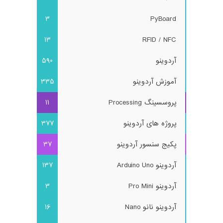
3
PyBoard
13
RFID / NFC
آردوینو
590
آموزش آردوینو
335
پروسسینگ Processing
11
پروژه های آردوینو
377
پکیج سنسور آردوینو
37
آردوینو Arduino Uno
137
آردوینو Pro Mini
3
آردوینو نانو Nano
16