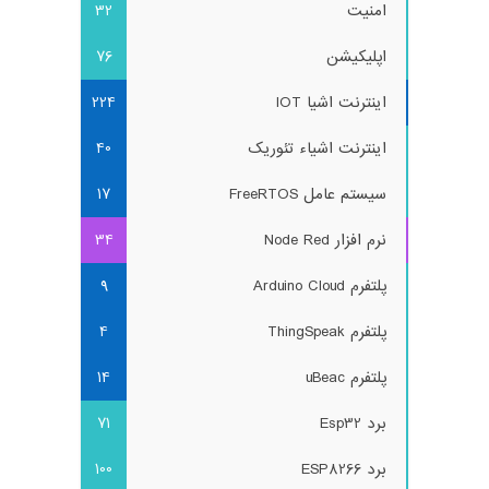
امنیت
32
اپلیکیشن
76
اینترنت اشیا IOT
224
اینترنت اشیاء تئوریک
40
سیستم عامل FreeRTOS
17
نرم افزار Node Red
34
پلتفرم Arduino Cloud
9
پلتفرم ThingSpeak
4
پلتفرم uBeac
14
برد Esp32
71
برد ESP8266
100