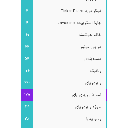
تینکر بورد Tinker Board
3
جاوا اسکریپت Javascript
4
خانه هوشمند
61
درایور موتور
22
دسته‌بندی
53
رباتیک
126
رزبری پای
220
آموزش رزبری پای
175
پروژه رزبری پای
119
روبو-پدیا
28