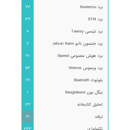
برد Nodemcu
77
برد STM
37
برد تینسی Teensy
6
برد جتسون نانو Jetson Nano
7
برد هوش مصنوعی Sipeed
22
برد ویموس Wemos
54
بلوتوث Bluetooth
27
بیگل بون Beaglebone
1
تحلیل کتابخانه
124
ترفند
31
تکنولوژی
334