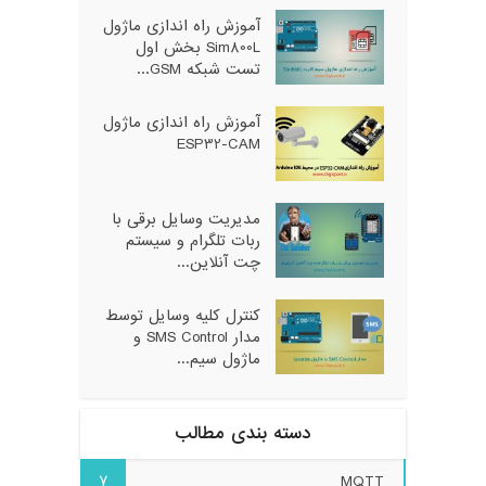
آموزش راه اندازی ماژول
Sim800L بخش اول
تست شبکه GSM...
آموزش راه اندازی ماژول
ESP32-CAM
مدیریت وسایل برقی با
ربات تلگرام و سیستم
چت آنلاین...
کنترل کلیه وسایل توسط
مدار SMS Control و
ماژول سیم...
دسته بندی مطالب
7
MQTT