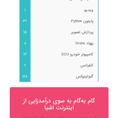
ویدیو
1
پایتون Python
32
پردازش تصویر
15
پهپاد Drone
8
کامپیوتر خودرو ECU
13
کنفرانس
2
گنو/لینوکس
168
گام به‌گام به‌ سوی درآمدزایی از
اینترنت اشیا