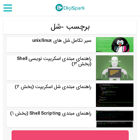
برچسب -شل
سیر تکامل شل های unix/linux
راهنمای مبتدی اسکریپت نویسی Shell
(بخش ۳)
راهنمای مبتدی شل اسکریپت (بخش ۲)
راهنمای مبتدی Shell Scripting (بخش ۱)