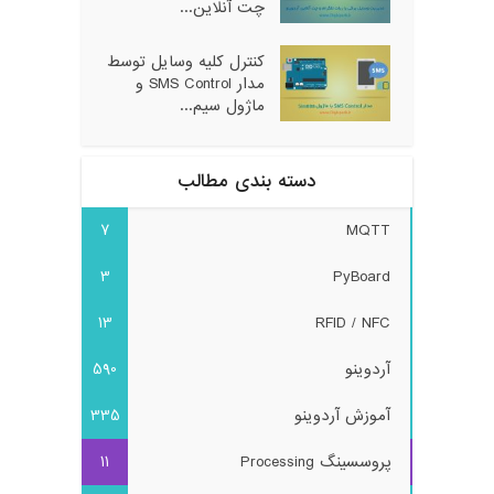
چت آنلاین...
کنترل کلیه وسایل توسط
مدار SMS Control و
ماژول سیم...
دسته بندی مطالب
7
MQTT
3
PyBoard
13
RFID / NFC
آردوینو
590
آموزش آردوینو
335
پروسسینگ Processing
11