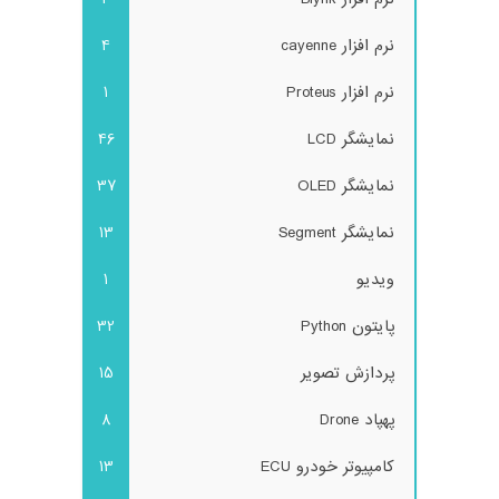
نرم افزار cayenne
4
نرم افزار Proteus
1
نمایشگر LCD
46
نمایشگر OLED
37
نمایشگر Segment
13
ویدیو
1
پایتون Python
32
پردازش تصویر
15
پهپاد Drone
8
کامپیوتر خودرو ECU
13