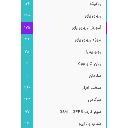
رباتیک
126
رزبری پای
220
آموزش رزبری پای
175
پروژه رزبری پای
119
روبو-پدیا
28
زبان C و Cpp
2
سازمان
1
سخت افزار
260
سرگرمی
193
سیم کارت GSM – GPRS
97
شتاب و ژایرو
14