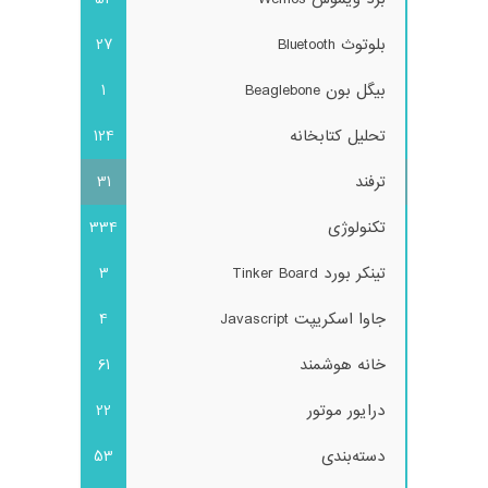
بلوتوث Bluetooth
27
بیگل بون Beaglebone
1
تحلیل کتابخانه
124
ترفند
31
تکنولوژی
334
تینکر بورد Tinker Board
3
جاوا اسکریپت Javascript
4
خانه هوشمند
61
درایور موتور
22
دسته‌بندی
53