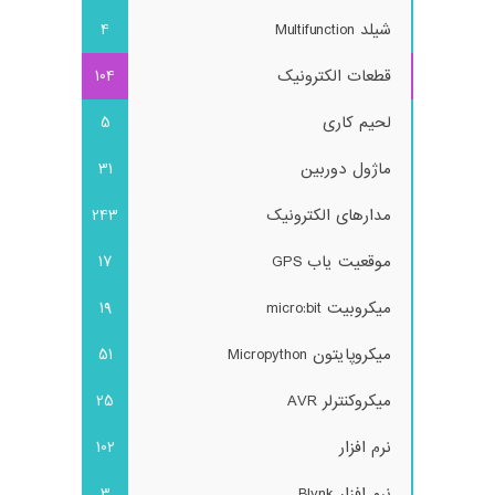
شیلد Multifunction
4
قطعات الکترونیک
104
لحیم کاری
5
ماژول دوربین
31
مدارهای الکترونیک
243
موقعیت یاب GPS
17
میکروبیت micro:bit
19
میکروپایتون Micropython
51
میکروکنترلر AVR
25
نرم افزار
102
نرم افزار Blynk
3