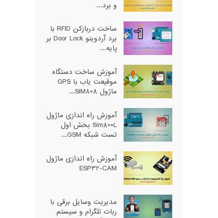
و برد...
ساخت دربازکن RFID با
برد آردوینو Door Lock بر
پایه...
آموزش ساخت دستگاه
موقیعت یاب با GPS
ماژول SIM808...
آموزش راه اندازی ماژول
Sim800L بخش اول
تست شبکه GSM...
آموزش راه اندازی ماژول
ESP32-CAM
مدیریت وسایل برقی با
ربات تلگرام و سیستم