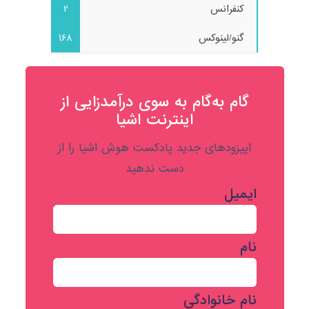
کنفرانس
2
گنو/لینوکس
168
گام به‌گام به‌ سوی درآمدزایی از
اینترنت اشیا
اپیزودهای جدید پادکست هوش اشیا را از
دست ندهید
ایمیل
نام
نام خانوادگی