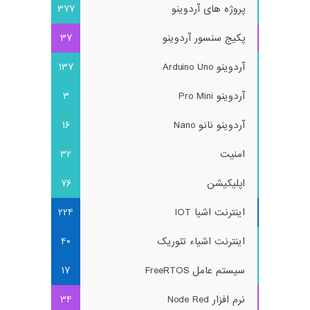
پروژه های آردوینو
377
پکیج سنسور آردوینو
37
آردوینو Arduino Uno
137
آردوینو Pro Mini
3
آردوینو نانو Nano
16
امنیت
32
اپلیکیشن
76
اینترنت اشیا IOT
224
اینترنت اشیاء تئوریک
40
سیستم عامل FreeRTOS
17
نرم افزار Node Red
34