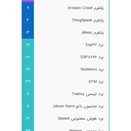
پلتفرم Arduino Cloud
9
پلتفرم ThingSpeak
4
پلتفرم uBeac
14
برد Esp32
71
برد ESP8266
100
برد Nodemcu
77
برد STM
37
برد تینسی Teensy
6
برد جتسون نانو Jetson Nano
7
برد هوش مصنوعی Sipeed
22
برد ویموس Wemos
54