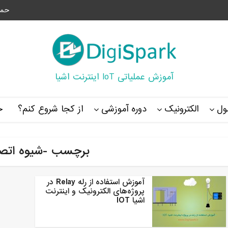
حما
آموزش عملیاتی IoT اینترنت اشیا
ل
الکترونیک
دوره آموزشی
از کجا شروع کنم؟
خ
برچسب -شیوه اتصا
آموزش استفاده از رله Relay در
پروژه‌های الکترونیک و اینترنت
اشیا IOT