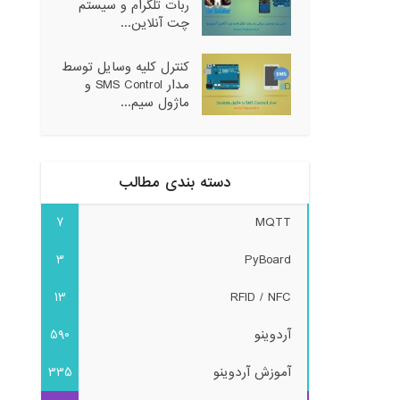
ربات تلگرام و سیستم
چت آنلاین...
کنترل کلیه وسایل توسط
مدار SMS Control و
ماژول سیم...
دسته بندی مطالب
7
MQTT
3
PyBoard
13
RFID / NFC
آردوینو
590
آموزش آردوینو
335