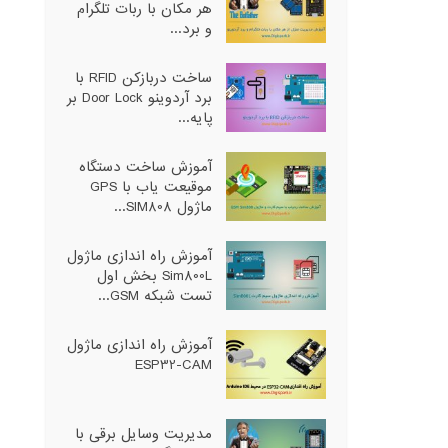
هر مکان با ربات تلگرام
و برد...
ساخت دربازکن RFID با
برد آردوینو Door Lock بر
پایه...
آموزش ساخت دستگاه
موقیعت یاب با GPS
ماژول SIM808...
آموزش راه اندازی ماژول
Sim800L بخش اول
تست شبکه GSM...
آموزش راه اندازی ماژول
ESP32-CAM
مدیریت وسایل برقی با