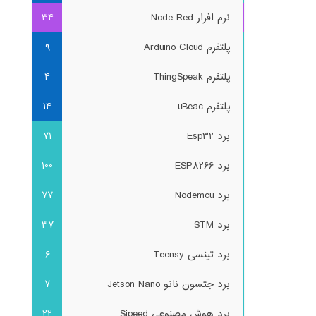
نرم افزار Node Red
34
پلتفرم Arduino Cloud
9
پلتفرم ThingSpeak
4
پلتفرم uBeac
14
برد Esp32
71
برد ESP8266
100
برد Nodemcu
77
برد STM
37
برد تینسی Teensy
6
برد جتسون نانو Jetson Nano
7
برد هوش مصنوعی Sipeed
22