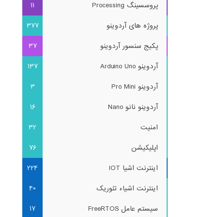
پروسسینگ Processing
11
پروژه های آردوینو
377
پکیج سنسور آردوینو
37
آردوینو Arduino Uno
137
آردوینو Pro Mini
3
آردوینو نانو Nano
16
امنیت
32
اپلیکیشن
76
اینترنت اشیا IOT
224
اینترنت اشیاء تئوریک
40
سیستم عامل FreeRTOS
17