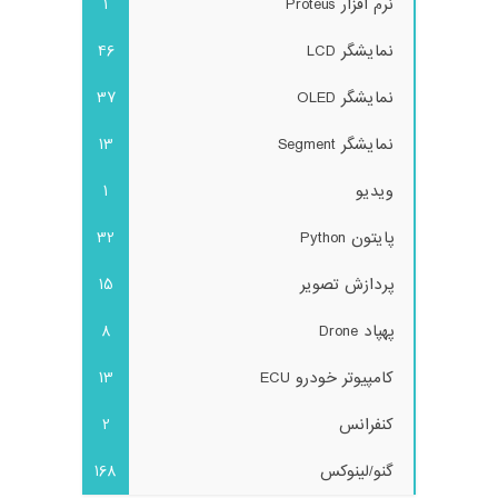
نرم افزار Proteus
1
نمایشگر LCD
46
نمایشگر OLED
37
نمایشگر Segment
13
ویدیو
1
پایتون Python
32
پردازش تصویر
15
پهپاد Drone
8
کامپیوتر خودرو ECU
13
کنفرانس
2
گنو/لینوکس
168