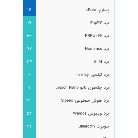
پلتفرم uBeac
14
برد Esp32
71
برد ESP8266
100
برد Nodemcu
77
برد STM
37
برد تینسی Teensy
6
برد جتسون نانو Jetson Nano
7
برد هوش مصنوعی Sipeed
22
برد ویموس Wemos
54
بلوتوث Bluetooth
27