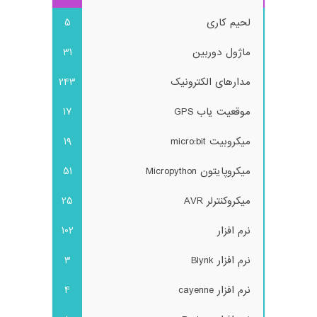
لحیم کاری
5
ماژول دوربین
31
مدارهای الکترونیک
243
موقعیت یاب GPS
17
میکروبیت micro:bit
19
میکروپایتون Micropython
51
میکروکنترلر AVR
25
نرم افزار
102
نرم افزار Blynk
3
نرم افزار cayenne
4