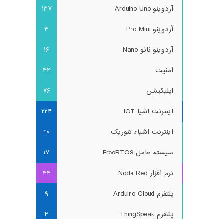
آردوینو Arduino Uno
137
آردوینو Pro Mini
3
آردوینو نانو Nano
16
امنیت
32
اپلیکیشن
76
اینترنت اشیا IOT
224
اینترنت اشیاء تئوریک
40
سیستم عامل FreeRTOS
17
نرم افزار Node Red
34
پلتفرم Arduino Cloud
9
پلتفرم ThingSpeak
4