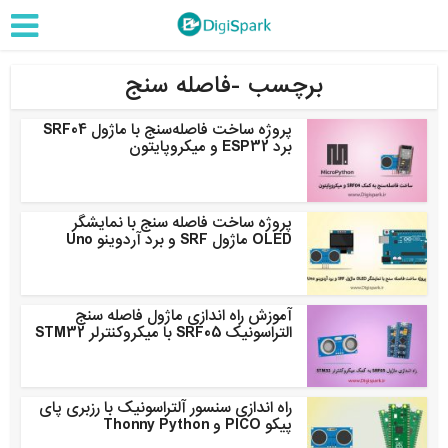
برچسب -فاصله سنج
پروژه ساخت فاصله‌سنج با ماژول SRF04
برد ESP32 و میکروپایتون
پروژه ساخت فاصله سنج با نمایشگر
OLED ماژول SRF و برد آردوینو Uno
آموزش راه اندازی ماژول فاصله سنج
التراسونیک SRF05 با میکروکنترلر STM32
راه اندازی سنسور آلتراسونیک با رزبری پای
پیکو PICO و Thonny Python