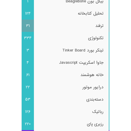
بیگل بون Beaglebone
1
تحلیل کتابخانه
124
ترفند
31
تکنولوژی
334
تینکر بورد Tinker Board
3
جاوا اسکریپت Javascript
4
خانه هوشمند
61
درایور موتور
22
دسته‌بندی
53
رباتیک
126
رزبری پای
220