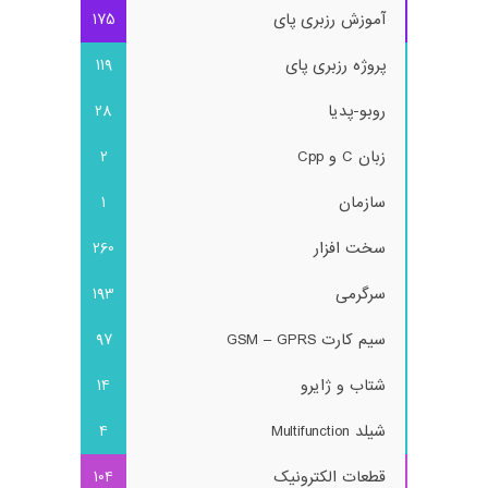
آموزش رزبری پای
175
پروژه رزبری پای
119
روبو-پدیا
28
زبان C و Cpp
2
سازمان
1
سخت افزار
260
سرگرمی
193
سیم کارت GSM – GPRS
97
شتاب و ژایرو
14
شیلد Multifunction
4
قطعات الکترونیک
104