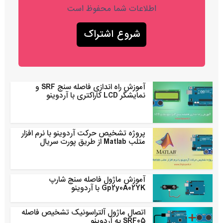
اطلاعات شما محفوظ است
آموزش راه اندازی فاصله سنج SRF و
نمایشگر LCD کاراکتری با آردوینو
پروژه تشخیص حرکت آردوینو با نرم افزار
متلب Matlab از طریق پورت سریال
آموزش ماژول فاصله سنج شارپ
Gp2y0A02YK با ‌آردوینو
اتصال ماژول آلتراسونیک تشخیص فاصله
SRF05 به آردوینو