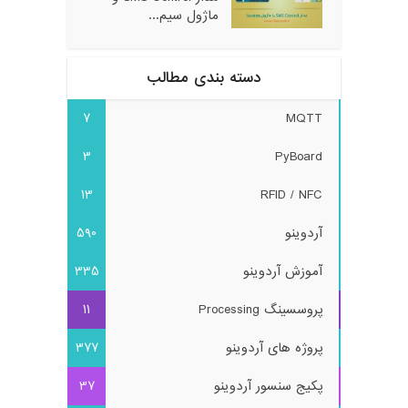
ماژول سیم...
دسته بندی مطالب
7
MQTT
3
PyBoard
13
RFID / NFC
آردوینو
590
آموزش آردوینو
335
پروسسینگ Processing
11
پروژه های آردوینو
377
پکیج سنسور آردوینو
37