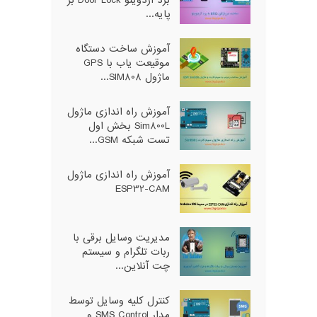
پایه...
آموزش ساخت دستگاه
موقیعت یاب با GPS
ماژول SIM808...
آموزش راه اندازی ماژول
Sim800L بخش اول
تست شبکه GSM...
آموزش راه اندازی ماژول
ESP32-CAM
مدیریت وسایل برقی با
ربات تلگرام و سیستم
چت آنلاین...
کنترل کلیه وسایل توسط
مدار SMS Control و