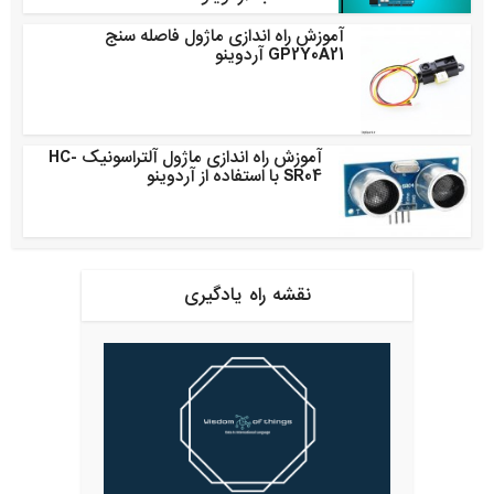
آموزش راه اندازی ماژول فاصله سنج
GP2Y0A21 آردوینو
آموزش راه اندازی ماژول آلتراسونیک HC-
SR04 با استفاده از آردوینو
نقشه راه یادگیری