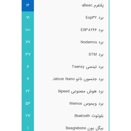
پلتفرم uBeac
14
برد Esp32
71
برد ESP8266
100
برد Nodemcu
77
برد STM
37
برد تینسی Teensy
6
برد جتسون نانو Jetson Nano
7
برد هوش مصنوعی Sipeed
22
برد ویموس Wemos
54
بلوتوث Bluetooth
27
بیگل بون Beaglebone
1