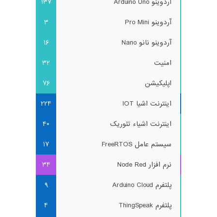
آردوینو Arduino Uno
137
آردوینو Pro Mini
3
آردوینو نانو Nano
16
امنیت
32
اپلیکیشن
76
اینترنت اشیا IOT
224
اینترنت اشیاء تئوریک
40
سیستم عامل FreeRTOS
17
نرم افزار Node Red
34
پلتفرم Arduino Cloud
9
پلتفرم ThingSpeak
4