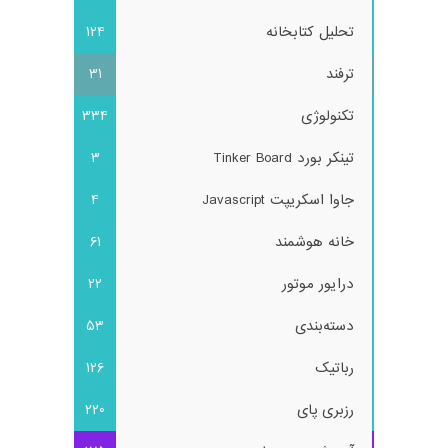
تحلیل کتابخانه
124
ترفند
31
تکنولوژی
334
تینکر بورد Tinker Board
3
جاوا اسکریپت Javascript
4
خانه هوشمند
61
درایور موتور
22
دسته‌بندی
53
رباتیک
126
رزبری پای
220