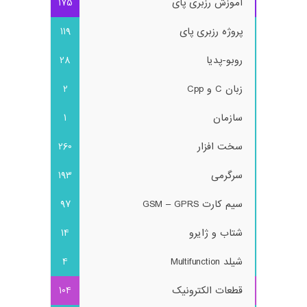
آموزش رزبری پای
175
پروژه رزبری پای
119
روبو-پدیا
28
زبان C و Cpp
2
سازمان
1
سخت افزار
260
سرگرمی
193
سیم کارت GSM – GPRS
97
شتاب و ژایرو
14
شیلد Multifunction
4
قطعات الکترونیک
104