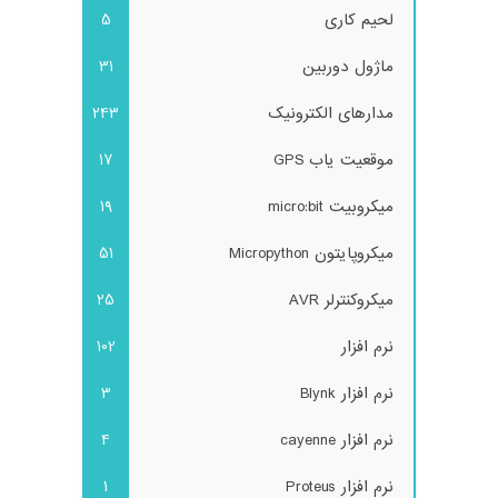
لحیم کاری
5
ماژول دوربین
31
مدارهای الکترونیک
243
موقعیت یاب GPS
17
میکروبیت micro:bit
19
میکروپایتون Micropython
51
میکروکنترلر AVR
25
نرم افزار
102
نرم افزار Blynk
3
نرم افزار cayenne
4
نرم افزار Proteus
1