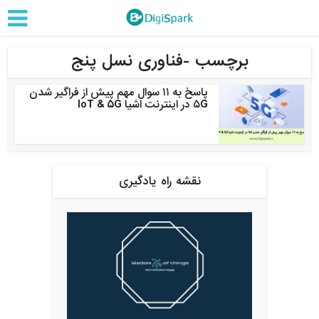
برچسب -فناوری نسل پنج
پاسخ به ۱۱ سوال مهم پیش از فراگیر شدن
۵G در اینترنت اشیا IoT & 5G
نقشه راه یادگیری