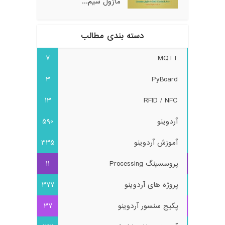
ماژول سیم...
دسته بندی مطالب
7
MQTT
3
PyBoard
13
RFID / NFC
آردوینو
590
آموزش آردوینو
335
پروسسینگ Processing
11
پروژه های آردوینو
377
پکیج سنسور آردوینو
37