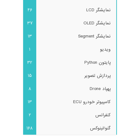
نمایشگر LCD
46
نمایشگر OLED
37
نمایشگر Segment
13
ویدیو
1
پایتون Python
32
پردازش تصویر
15
پهپاد Drone
8
کامپیوتر خودرو ECU
13
کنفرانس
2
گنو/لینوکس
168