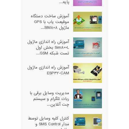
پایه...
آموزش ساخت دستگاه
موقیعت یاب با GPS
ماژول SIM808...
آموزش راه اندازی ماژول
Sim800L بخش اول
تست شبکه GSM...
آموزش راه اندازی ماژول
ESP32-CAM
مدیریت وسایل برقی با
ربات تلگرام و سیستم
چت آنلاین...
کنترل کلیه وسایل توسط
مدار SMS Control و