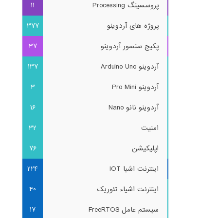
پروسسینگ Processing
11
پروژه های آردوینو
377
پکیج سنسور آردوینو
37
آردوینو Arduino Uno
137
آردوینو Pro Mini
3
آردوینو نانو Nano
16
امنیت
32
اپلیکیشن
76
اینترنت اشیا IOT
224
اینترنت اشیاء تئوریک
40
سیستم عامل FreeRTOS
17