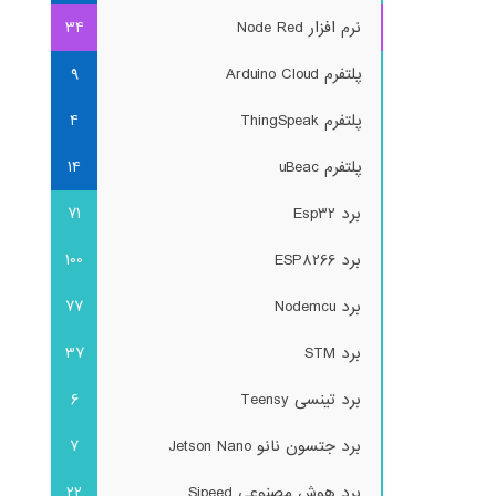
نرم افزار Node Red
34
پلتفرم Arduino Cloud
9
پلتفرم ThingSpeak
4
پلتفرم uBeac
14
برد Esp32
71
برد ESP8266
100
برد Nodemcu
77
برد STM
37
برد تینسی Teensy
6
برد جتسون نانو Jetson Nano
7
برد هوش مصنوعی Sipeed
22