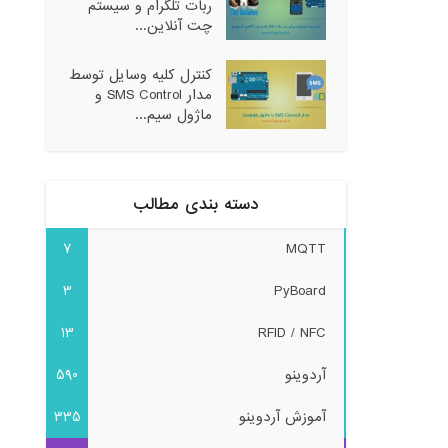
ربات تلگرام و سیستم
چت آنلاین...
کنترل کلیه وسایل توسط
مدار SMS Control و
ماژول سیم...
دسته بندی مطالب
7
MQTT
3
PyBoard
13
RFID / NFC
آردوینو
590
آموزش آردوینو
335