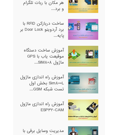
هر مکان با ربات تلگرام
و برد...
ساخت دربازکن RFID با
برد آردوینو Door Lock بر
پایه...
آموزش ساخت دستگاه
موقیعت یاب با GPS
ماژول SIM808...
آموزش راه اندازی ماژول
Sim800L بخش اول
تست شبکه GSM...
آموزش راه اندازی ماژول
ESP32-CAM
مدیریت وسایل برقی با