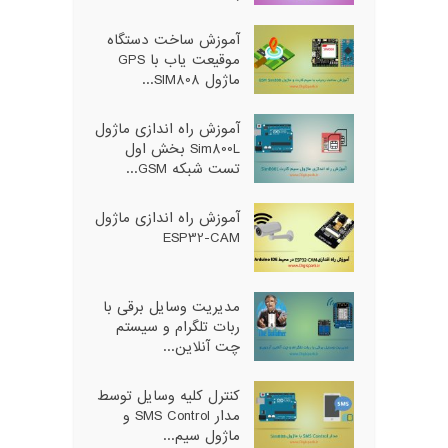
آموزش ساخت دستگاه
موقیعت یاب با GPS
ماژول SIM808...
آموزش راه اندازی ماژول
Sim800L بخش اول
تست شبکه GSM...
آموزش راه اندازی ماژول
ESP32-CAM
مدیریت وسایل برقی با
ربات تلگرام و سیستم
چت آنلاین...
کنترل کلیه وسایل توسط
مدار SMS Control و
ماژول سیم...