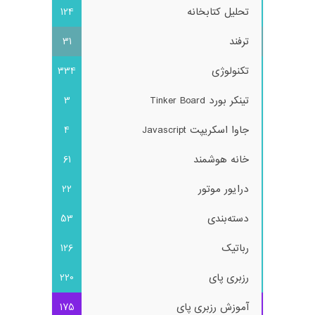
تحلیل کتابخانه
124
ترفند
31
تکنولوژی
334
تینکر بورد Tinker Board
3
جاوا اسکریپت Javascript
4
خانه هوشمند
61
درایور موتور
22
دسته‌بندی
53
رباتیک
126
رزبری پای
220
آموزش رزبری پای
175