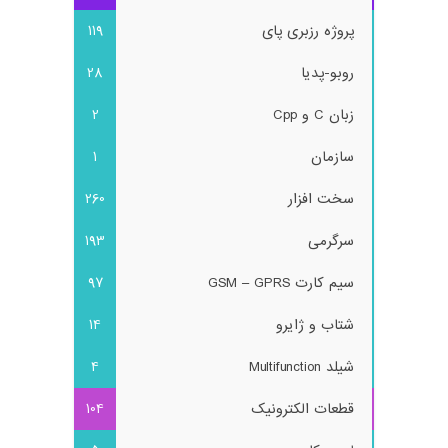
پروژه رزبری پای
119
روبو-پدیا
28
زبان C و Cpp
2
سازمان
1
سخت افزار
260
سرگرمی
193
سیم کارت GSM – GPRS
97
شتاب و ژایرو
14
شیلد Multifunction
4
قطعات الکترونیک
104