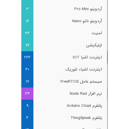
آردوینو Pro Mini
3
آردوینو نانو Nano
16
امنیت
32
اپلیکیشن
76
اینترنت اشیا IOT
224
اینترنت اشیاء تئوریک
40
سیستم عامل FreeRTOS
17
نرم افزار Node Red
34
پلتفرم Arduino Cloud
9
پلتفرم ThingSpeak
4