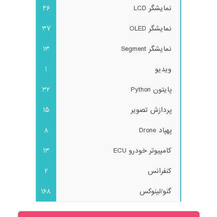
نمایشگر LCD
46
نمایشگر OLED
37
نمایشگر Segment
13
ویدیو
1
پایتون Python
32
پردازش تصویر
15
پهپاد Drone
8
کامپیوتر خودرو ECU
13
کنفرانس
2
گنو/لینوکس
168