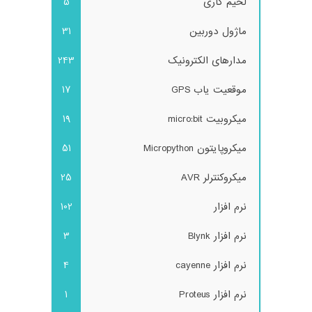
لحیم کاری
5
ماژول دوربین
31
مدارهای الکترونیک
243
موقعیت یاب GPS
17
میکروبیت micro:bit
19
میکروپایتون Micropython
51
میکروکنترلر AVR
25
نرم افزار
102
نرم افزار Blynk
3
نرم افزار cayenne
4
نرم افزار Proteus
1