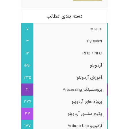
دسته بندی مطالب
7
MQTT
3
PyBoard
13
RFID / NFC
آردوینو
590
آموزش آردوینو
335
پروسسینگ Processing
11
پروژه های آردوینو
377
پکیج سنسور آردوینو
37
آردوینو Arduino Uno
137