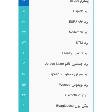
پلتفرم uBeac
14
برد Esp32
71
برد ESP8266
100
برد Nodemcu
77
برد STM
37
برد تینسی Teensy
6
برد جتسون نانو Jetson Nano
7
برد هوش مصنوعی Sipeed
22
برد ویموس Wemos
54
بلوتوث Bluetooth
27
بیگل بون Beaglebone
1