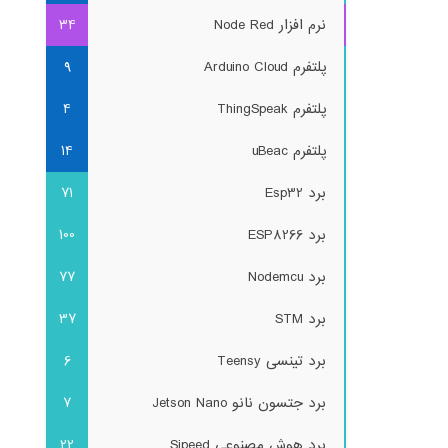
نرم افزار Node Red
34
پلتفرم Arduino Cloud
9
پلتفرم ThingSpeak
4
پلتفرم uBeac
14
برد Esp32
71
برد ESP8266
100
برد Nodemcu
77
برد STM
37
برد تینسی Teensy
6
برد جتسون نانو Jetson Nano
7
برد هوش مصنوعی Sipeed
22