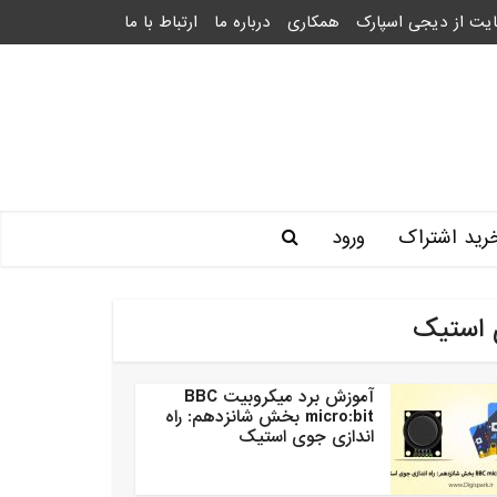
یت از دیجی اسپارک
همکاری
درباره ما
ارتباط با ما
رید اشتراک
ورود
 استیک
آموزش برد میکروبیت BBC
micro:bit بخش شانزدهم: راه
اندازی جوی استیک