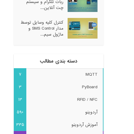
ربات تلگرام و سیستم
چت آنلاین...
کنترل کلیه وسایل توسط
مدار SMS Control و
ماژول سیم...
دسته بندی مطالب
7
MQTT
3
PyBoard
13
RFID / NFC
آردوینو
590
آموزش آردوینو
335