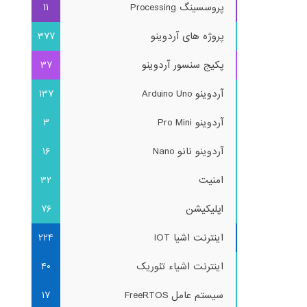
پروسسینگ Processing
11
پروژه های آردوینو
377
پکیج سنسور آردوینو
37
آردوینو Arduino Uno
137
آردوینو Pro Mini
3
آردوینو نانو Nano
16
امنیت
32
اپلیکیشن
76
اینترنت اشیا IOT
224
اینترنت اشیاء تئوریک
40
سیستم عامل FreeRTOS
17