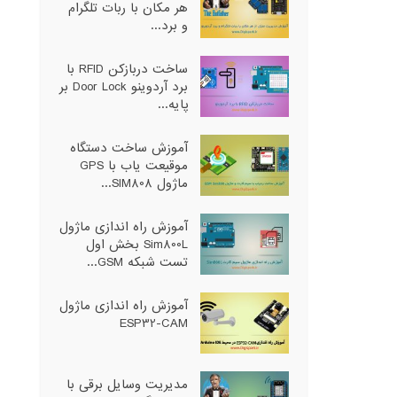
هر مکان با ربات تلگرام
و برد...
ساخت دربازکن RFID با
برد آردوینو Door Lock بر
پایه...
آموزش ساخت دستگاه
موقیعت یاب با GPS
ماژول SIM808...
آموزش راه اندازی ماژول
Sim800L بخش اول
تست شبکه GSM...
آموزش راه اندازی ماژول
ESP32-CAM
مدیریت وسایل برقی با