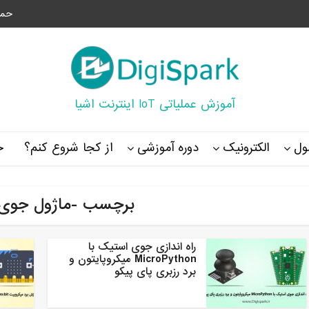
حما
آموزش عملیاتی IoT اینترنت اشیا
ل
الکترونیک
دوره آموزشی
از کجا شروع کنم؟
خ
برچسب -ماژول جوی
راه اندازی جوی استیک با
MicroPython میکروپایتون و
برد رزبری پای پیکو