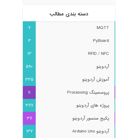
دسته بندی مطالب
7
MQTT
3
PyBoard
13
RFID / NFC
آردوینو
590
آموزش آردوینو
335
پروسسینگ Processing
11
پروژه های آردوینو
377
پکیج سنسور آردوینو
37
آردوینو Arduino Uno
137