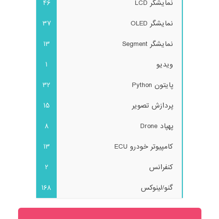
نمایشگر LCD
46
نمایشگر OLED
37
نمایشگر Segment
13
ویدیو
1
پایتون Python
32
پردازش تصویر
15
پهپاد Drone
8
کامپیوتر خودرو ECU
13
کنفرانس
2
گنو/لینوکس
168