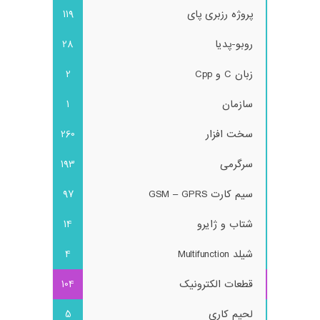
پروژه رزبری پای
119
روبو-پدیا
28
زبان C و Cpp
2
سازمان
1
سخت افزار
260
سرگرمی
193
سیم کارت GSM – GPRS
97
شتاب و ژایرو
14
شیلد Multifunction
4
قطعات الکترونیک
104
لحیم کاری
5