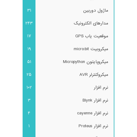
ماژول دوربین
31
مدارهای الکترونیک
243
موقعیت یاب GPS
17
میکروبیت micro:bit
19
میکروپایتون Micropython
51
میکروکنترلر AVR
25
نرم افزار
102
نرم افزار Blynk
3
نرم افزار cayenne
4
نرم افزار Proteus
1