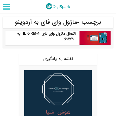
برچسب -ماژول وای فای به آردوینو
اتصال ماژول وای فای HLK-RM04 به
آردوینو
نقشه راه یادگیری