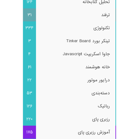
تحلیل کتابخانه
124
ترفند
31
تکنولوژی
334
تینکر بورد Tinker Board
3
جاوا اسکریپت Javascript
4
خانه هوشمند
61
درایور موتور
22
دسته‌بندی
53
رباتیک
126
رزبری پای
220
آموزش رزبری پای
175