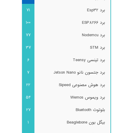
برد Esp32
71
برد ESP8266
100
برد Nodemcu
77
برد STM
37
برد تینسی Teensy
6
برد جتسون نانو Jetson Nano
7
برد هوش مصنوعی Sipeed
22
برد ویموس Wemos
54
بلوتوث Bluetooth
27
بیگل بون Beaglebone
1