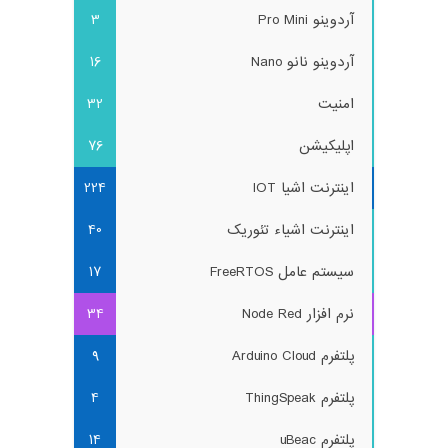
آردوینو Pro Mini
3
آردوینو نانو Nano
16
امنیت
32
اپلیکیشن
76
اینترنت اشیا IOT
224
اینترنت اشیاء تئوریک
40
سیستم عامل FreeRTOS
17
نرم افزار Node Red
34
پلتفرم Arduino Cloud
9
پلتفرم ThingSpeak
4
پلتفرم uBeac
14