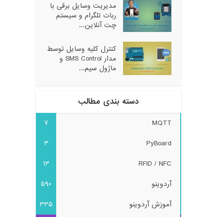
مدیریت وسایل برقی با
ربات تلگرام و سیستم
چت آنلاین...
کنترل کلیه وسایل توسط
مدار SMS Control و
ماژول سیم...
دسته بندی مطالب
7
MQTT
3
PyBoard
13
RFID / NFC
آردوینو
590
آموزش آردوینو
335