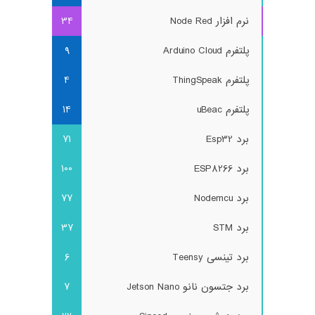
نرم افزار Node Red
34
پلتفرم Arduino Cloud
9
پلتفرم ThingSpeak
4
پلتفرم uBeac
14
برد Esp32
71
برد ESP8266
100
برد Nodemcu
77
برد STM
37
برد تینسی Teensy
6
برد جتسون نانو Jetson Nano
7