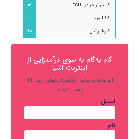
کامپیوتر خودرو ECU
13
کنفرانس
2
گنو/لینوکس
168
گام به‌گام به‌ سوی درآمدزایی از
اینترنت اشیا
اپیزودهای جدید پادکست هوش اشیا را از
دست ندهید
ایمیل
نام