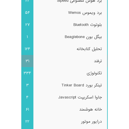
برد هوش مصنوعی Sipeed
22
برد ویموس Wemos
54
بلوتوث Bluetooth
27
بیگل بون Beaglebone
1
تحلیل کتابخانه
124
ترفند
31
تکنولوژی
334
تینکر بورد Tinker Board
3
جاوا اسکریپت Javascript
4
خانه هوشمند
61
درایور موتور
22