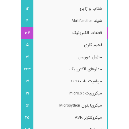
شتاب و ژایرو
14
شیلد Multifunction
4
قطعات الکترونیک
104
لحیم کاری
5
ماژول دوربین
31
مدارهای الکترونیک
243
موقعیت یاب GPS
17
میکروبیت micro:bit
19
میکروپایتون Micropython
51
میکروکنترلر AVR
25