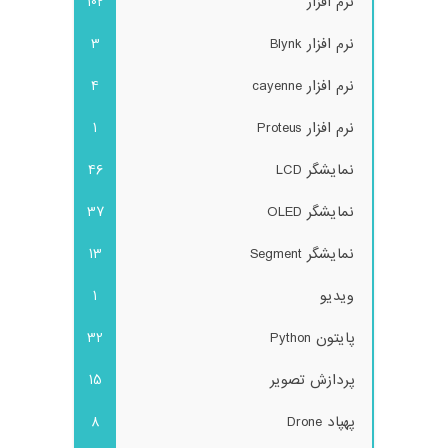
نرم افزار
102
نرم افزار Blynk
3
نرم افزار cayenne
4
نرم افزار Proteus
1
نمایشگر LCD
46
نمایشگر OLED
37
نمایشگر Segment
13
ویدیو
1
پایتون Python
32
پردازش تصویر
15
پهپاد Drone
8