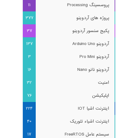
پروسسینگ Processing
11
پروژه های آردوینو
377
پکیج سنسور آردوینو
37
آردوینو Arduino Uno
137
آردوینو Pro Mini
3
آردوینو نانو Nano
16
امنیت
32
اپلیکیشن
76
اینترنت اشیا IOT
224
اینترنت اشیاء تئوریک
40
سیستم عامل FreeRTOS
17