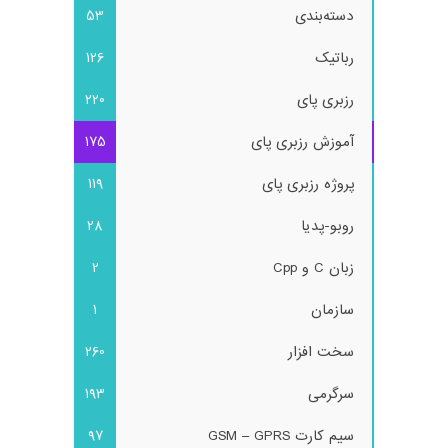
دسته‌بندی
53
رباتیک
126
رزبری پای
220
آموزش رزبری پای
175
پروژه رزبری پای
119
روبو-پدیا
28
زبان C و Cpp
2
سازمان
1
سخت افزار
260
سرگرمی
193
سیم کارت GSM – GPRS
97