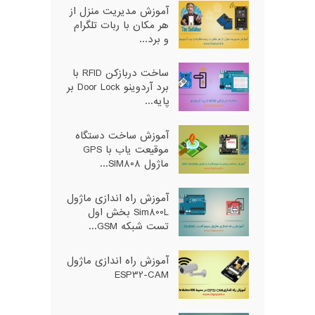
آموزش مدیریت منزل از
هر مکان با ربات تلگرام
و برد...
ساخت دربازکن RFID با
برد آردوینو Door Lock بر
پایه...
آموزش ساخت دستگاه
موقیعت یاب با GPS
ماژول SIM808...
آموزش راه اندازی ماژول
Sim800L بخش اول
تست شبکه GSM...
آموزش راه اندازی ماژول
ESP32-CAM