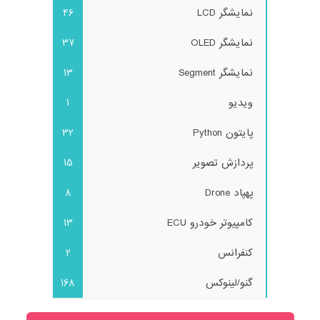
نمایشگر LCD
46
نمایشگر OLED
37
نمایشگر Segment
13
ویدیو
1
پایتون Python
32
پردازش تصویر
15
پهپاد Drone
8
کامپیوتر خودرو ECU
13
کنفرانس
2
گنو/لینوکس
168