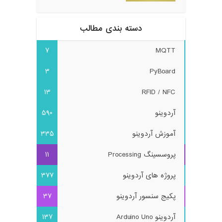
دسته بندی مطالب
7
MQTT
3
PyBoard
13
RFID / NFC
آردوینو
590
آموزش آردوینو
335
پروسسینگ Processing
11
پروژه های آردوینو
377
پکیج سنسور آردوینو
37
آردوینو Arduino Uno
137