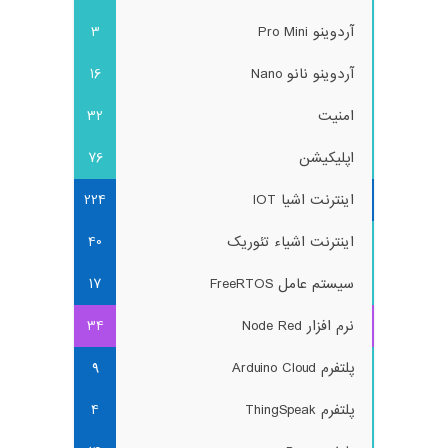
آردوینو Pro Mini
3
آردوینو نانو Nano
16
امنیت
32
اپلیکیشن
76
اینترنت اشیا IOT
224
اینترنت اشیاء تئوریک
40
سیستم عامل FreeRTOS
17
نرم افزار Node Red
34
پلتفرم Arduino Cloud
9
پلتفرم ThingSpeak
4