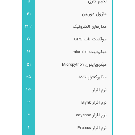
لحیم کاری
5
ماژول دوربین
31
مدارهای الکترونیک
243
موقعیت یاب GPS
17
میکروبیت micro:bit
19
میکروپایتون Micropython
51
میکروکنترلر AVR
25
نرم افزار
102
نرم افزار Blynk
3
نرم افزار cayenne
4
نرم افزار Proteus
1