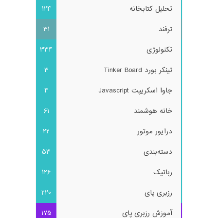
تحلیل کتابخانه
124
ترفند
31
تکنولوژی
334
تینکر بورد Tinker Board
3
جاوا اسکریپت Javascript
4
خانه هوشمند
61
درایور موتور
22
دسته‌بندی
53
رباتیک
126
رزبری پای
220
آموزش رزبری پای
175