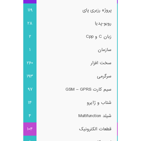
پروژه رزبری پای
119
روبو-پدیا
28
زبان C و Cpp
2
سازمان
1
سخت افزار
260
سرگرمی
193
سیم کارت GSM – GPRS
97
شتاب و ژایرو
14
شیلد Multifunction
4
قطعات الکترونیک
104