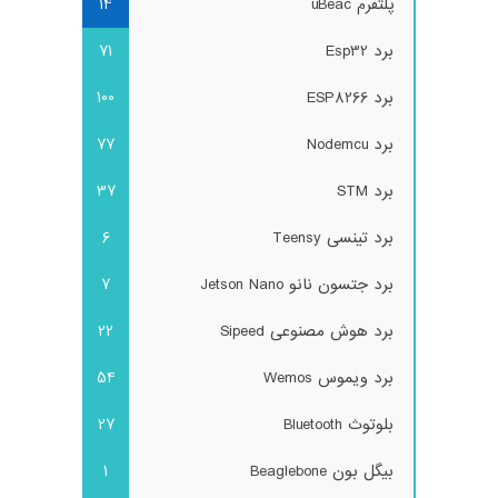
پلتفرم uBeac
14
برد Esp32
71
برد ESP8266
100
برد Nodemcu
77
برد STM
37
برد تینسی Teensy
6
برد جتسون نانو Jetson Nano
7
برد هوش مصنوعی Sipeed
22
برد ویموس Wemos
54
بلوتوث Bluetooth
27
بیگل بون Beaglebone
1