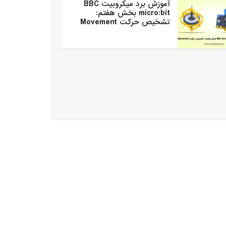
آموزش برد میکروبیت BBC
micro:bit بخش هفتم:
تشخیص حرکت Movement