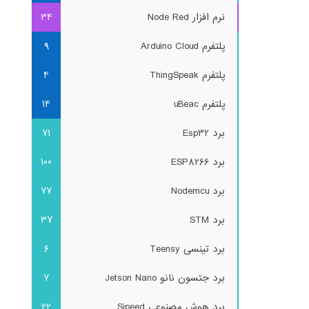
نرم افزار Node Red
34
پلتفرم Arduino Cloud
9
پلتفرم ThingSpeak
4
پلتفرم uBeac
14
برد Esp32
71
برد ESP8266
100
برد Nodemcu
77
برد STM
37
برد تینسی Teensy
6
برد جتسون نانو Jetson Nano
7
برد هوش مصنوعی Sipeed
22