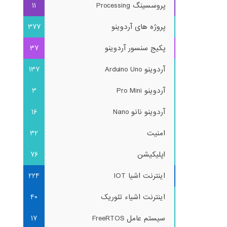
پروسسینگ Processing
11
پروژه های آردوینو
377
پکیج سنسور آردوینو
37
آردوینو Arduino Uno
137
آردوینو Pro Mini
3
آردوینو نانو Nano
16
امنیت
32
اپلیکیشن
76
اینترنت اشیا IOT
224
اینترنت اشیاء تئوریک
40
سیستم عامل FreeRTOS
17