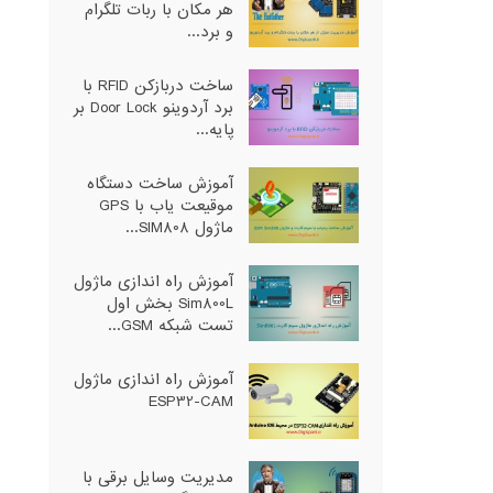
هر مکان با ربات تلگرام
و برد...
ساخت دربازکن RFID با
برد آردوینو Door Lock بر
پایه...
آموزش ساخت دستگاه
موقیعت یاب با GPS
ماژول SIM808...
آموزش راه اندازی ماژول
Sim800L بخش اول
تست شبکه GSM...
آموزش راه اندازی ماژول
ESP32-CAM
مدیریت وسایل برقی با