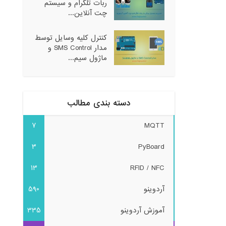
ربات تلگرام و سیستم
چت آنلاین...
کنترل کلیه وسایل توسط
مدار SMS Control و
ماژول سیم...
دسته بندی مطالب
7
MQTT
3
PyBoard
13
RFID / NFC
آردوینو
590
آموزش آردوینو
335