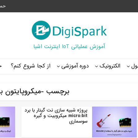
حما
آموزش عملیاتی IoT اینترنت اشیا
ل
الکترونیک
دوره آموزشی
از کجا شروع کنم؟
خ
برچسب -میکروپایتون با
پروژه شبیه سازی نت گیتار با برد
micro:bit میکروبیت و گیره
سوسماری