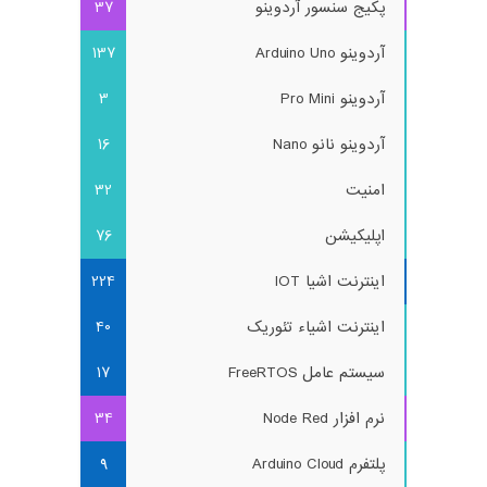
پکیج سنسور آردوینو
37
آردوینو Arduino Uno
137
آردوینو Pro Mini
3
آردوینو نانو Nano
16
امنیت
32
اپلیکیشن
76
اینترنت اشیا IOT
224
اینترنت اشیاء تئوریک
40
سیستم عامل FreeRTOS
17
نرم افزار Node Red
34
پلتفرم Arduino Cloud
9