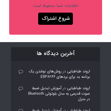
اطلاعات شما محفوظ است
آخرین دیدگاه ها
اروند طباطبایی
در
روش‌های نوشتن یک
برنامه بد برای بردهای ESP8266
اروند طباطبایی
در
آموزش تبدیل ضبط
صوت قدیمی به مدل بلوتوثی Bluetooth
در منزل
اروند طباطبایی
در
آموزش تبدیل ضبط