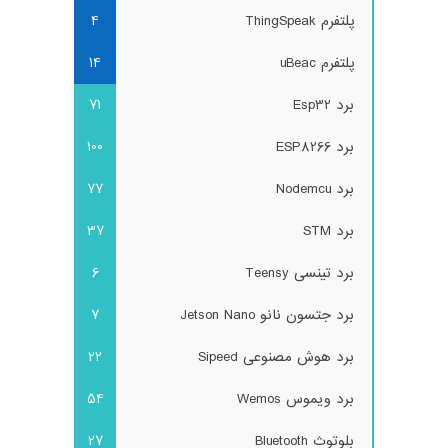
پلتفرم ThingSpeak
4
پلتفرم uBeac
14
برد Esp32
71
برد ESP8266
100
برد Nodemcu
77
برد STM
37
برد تینسی Teensy
6
برد جتسون نانو Jetson Nano
7
برد هوش مصنوعی Sipeed
22
برد ویموس Wemos
54
بلوتوث Bluetooth
27