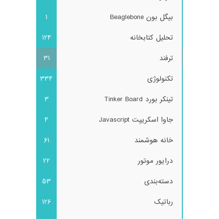
بیگل بون Beaglebone
1
تحلیل کتابخانه
124
ترفند
31
تکنولوژی
334
تینکر بورد Tinker Board
3
جاوا اسکریپت Javascript
4
خانه هوشمند
61
درایور موتور
22
دسته‌بندی
53
رباتیک
126