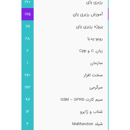
رزبری پای
220
آموزش رزبری پای
175
پروژه رزبری پای
119
روبو-پدیا
28
زبان C و Cpp
2
سازمان
1
سخت افزار
260
سرگرمی
193
سیم کارت GSM – GPRS
97
شتاب و ژایرو
14
شیلد Multifunction
4