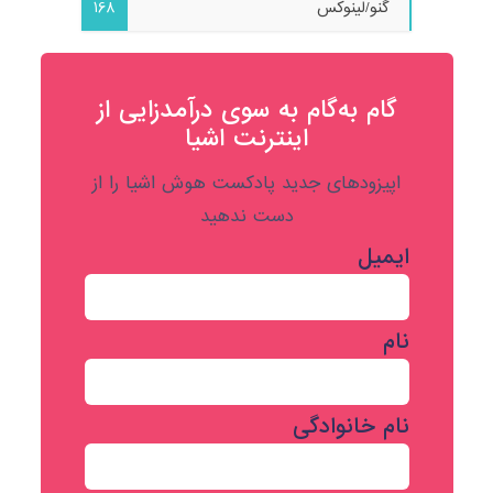
گنو/لینوکس
168
گام به‌گام به‌ سوی درآمدزایی از
اینترنت اشیا
اپیزودهای جدید پادکست هوش اشیا را از
دست ندهید
ایمیل
نام
نام خانوادگی