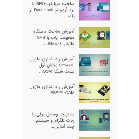
ساخت دربازکن RFID با
برد آردوینو Door Lock بر
پایه...
آموزش ساخت دستگاه
موقیعت یاب با GPS
ماژول SIM808...
آموزش راه اندازی ماژول
Sim800L بخش اول
تست شبکه GSM...
آموزش راه اندازی ماژول
ESP32-CAM
مدیریت وسایل برقی با
ربات تلگرام و سیستم
چت آنلاین...