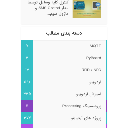
کنترل کلیه وسایل توسط
مدار SMS Control و
ماژول سیم...
دسته بندی مطالب
7
MQTT
3
PyBoard
13
RFID / NFC
آردوینو
590
آموزش آردوینو
335
پروسسینگ Processing
11
پروژه های آردوینو
377