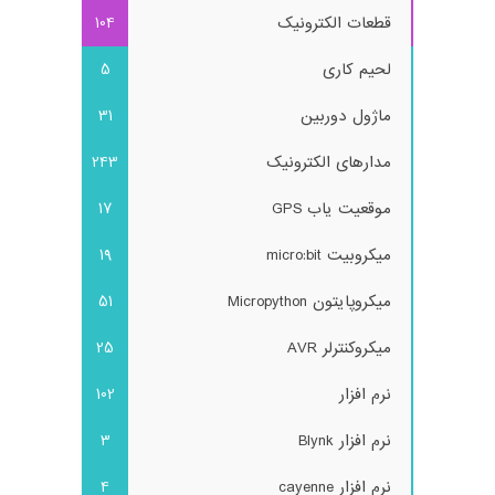
قطعات الکترونیک
104
لحیم کاری
5
ماژول دوربین
31
مدارهای الکترونیک
243
موقعیت یاب GPS
17
میکروبیت micro:bit
19
میکروپایتون Micropython
51
میکروکنترلر AVR
25
نرم افزار
102
نرم افزار Blynk
3
نرم افزار cayenne
4