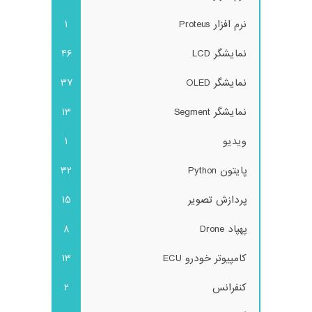
نرم افزار Proteus
1
نمایشگر LCD
46
نمایشگر OLED
37
نمایشگر Segment
13
ویدیو
1
پایتون Python
32
پردازش تصویر
15
پهپاد Drone
8
کامپیوتر خودرو ECU
13
کنفرانس
2