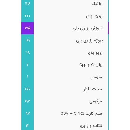
رباتیک
126
رزبری پای
220
آموزش رزبری پای
175
پروژه رزبری پای
119
روبو-پدیا
28
زبان C و Cpp
2
سازمان
1
سخت افزار
260
سرگرمی
193
سیم کارت GSM – GPRS
97
شتاب و ژایرو
14