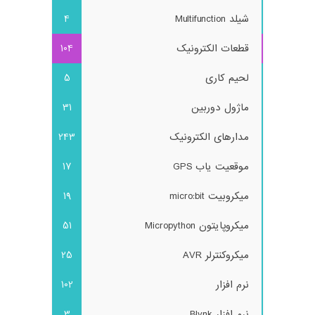
شیلد Multifunction
4
قطعات الکترونیک
104
لحیم کاری
5
ماژول دوربین
31
مدارهای الکترونیک
243
موقعیت یاب GPS
17
میکروبیت micro:bit
19
میکروپایتون Micropython
51
میکروکنترلر AVR
25
نرم افزار
102
نرم افزار Blynk
3