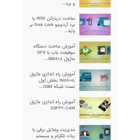
و برد...
ساخت دربازکن RFID با
برد آردوینو Door Lock بر
پایه...
آموزش ساخت دستگاه
موقیعت یاب با GPS
ماژول SIM808...
آموزش راه اندازی ماژول
Sim800L بخش اول
تست شبکه GSM...
آموزش راه اندازی ماژول
ESP32-CAM
مدیریت وسایل برقی با
ربات تلگرام و سیستم