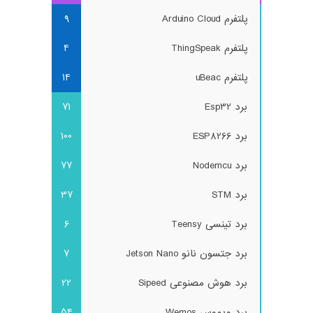
پلتفرم Arduino Cloud
9
پلتفرم ThingSpeak
4
پلتفرم uBeac
14
برد Esp32
71
برد ESP8266
100
برد Nodemcu
77
برد STM
37
برد تینسی Teensy
6
برد جتسون نانو Jetson Nano
7
برد هوش مصنوعی Sipeed
22
برد ویموس Wemos
54