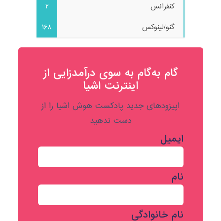
کنفرانس
2
گنو/لینوکس
168
گام به‌گام به‌ سوی درآمدزایی از
اینترنت اشیا
اپیزودهای جدید پادکست هوش اشیا را از
دست ندهید
ایمیل
نام
نام خانوادگی