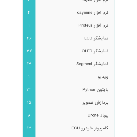
نرم افزار cayenne
4
نرم افزار Proteus
1
نمایشگر LCD
46
نمایشگر OLED
37
نمایشگر Segment
13
ویدیو
1
پایتون Python
32
پردازش تصویر
15
پهپاد Drone
8
کامپیوتر خودرو ECU
13