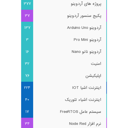
پروژه های آردوینو
377
پکیج سنسور آردوینو
37
آردوینو Arduino Uno
137
آردوینو Pro Mini
3
آردوینو نانو Nano
16
امنیت
32
اپلیکیشن
76
اینترنت اشیا IOT
224
اینترنت اشیاء تئوریک
40
سیستم عامل FreeRTOS
17
نرم افزار Node Red
34