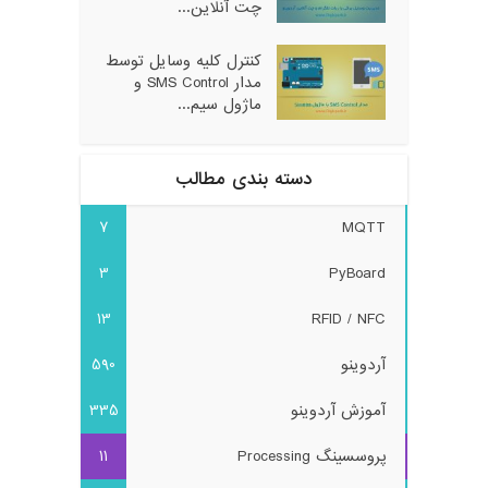
چت آنلاین...
کنترل کلیه وسایل توسط
مدار SMS Control و
ماژول سیم...
دسته بندی مطالب
7
MQTT
3
PyBoard
13
RFID / NFC
آردوینو
590
آموزش آردوینو
335
پروسسینگ Processing
11