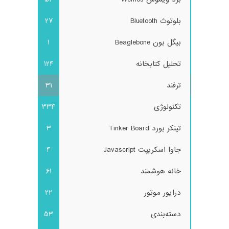
بلوتوث Bluetooth
27
بیگل بون Beaglebone
1
تحلیل کتابخانه
124
ترفند
31
تکنولوژی
334
تینکر بورد Tinker Board
3
جاوا اسکریپت Javascript
4
خانه هوشمند
61
درایور موتور
22
دسته‌بندی
53