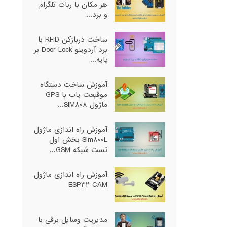
هر مکان با ربات تلگرام
و برد...
ساخت دربازکن RFID با
برد آردوینو Door Lock بر
پایه...
آموزش ساخت دستگاه
موقیعت یاب با GPS
ماژول SIM808...
آموزش راه اندازی ماژول
Sim800L بخش اول
تست شبکه GSM...
آموزش راه اندازی ماژول
ESP32-CAM
مدیریت وسایل برقی با