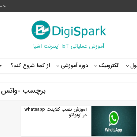
حما
آموزش عملیاتی IoT اینترنت اشیا
ل
الکترونیک
دوره آموزشی
از کجا شروع کنم؟
خ
برچسب -واتس 
آموزش نصب کلاینت whatsapp
در اوبونتو