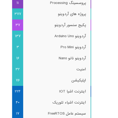
پروسسینگ Processing
11
پروژه های آردوینو
377
پکیج سنسور آردوینو
37
آردوینو Arduino Uno
137
آردوینو Pro Mini
3
آردوینو نانو Nano
16
امنیت
32
اپلیکیشن
76
اینترنت اشیا IOT
224
اینترنت اشیاء تئوریک
40
سیستم عامل FreeRTOS
17