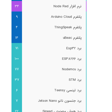
نرم افزار Node Red
34
پلتفرم Arduino Cloud
9
پلتفرم ThingSpeak
4
پلتفرم uBeac
14
برد Esp32
71
برد ESP8266
100
برد Nodemcu
77
برد STM
37
برد تینسی Teensy
6
برد جتسون نانو Jetson Nano
7
برد هوش مصنوعی Sipeed
22