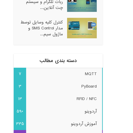
ربات تلگرام و سیستم
چت آنلاین...
کنترل کلیه وسایل توسط
مدار SMS Control و
ماژول سیم...
دسته بندی مطالب
7
MQTT
3
PyBoard
13
RFID / NFC
آردوینو
590
آموزش آردوینو
335