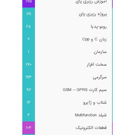
آموزش رزبری پای
175
پروژه رزبری پای
119
روبو-پدیا
28
زبان C و Cpp
2
سازمان
1
سخت افزار
260
سرگرمی
193
سیم کارت GSM – GPRS
97
شتاب و ژایرو
14
شیلد Multifunction
4
قطعات الکترونیک
104