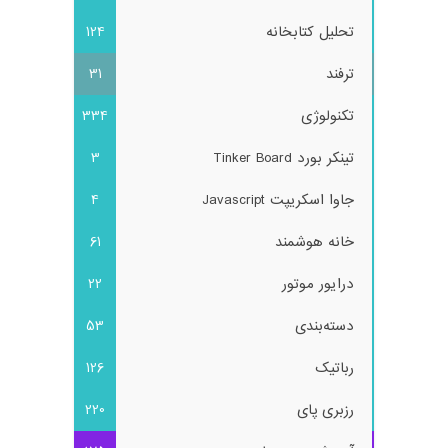
تحلیل کتابخانه
124
ترفند
31
تکنولوژی
334
تینکر بورد Tinker Board
3
جاوا اسکریپت Javascript
4
خانه هوشمند
61
درایور موتور
22
دسته‌بندی
53
رباتیک
126
رزبری پای
220