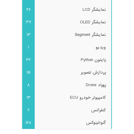
نمایشگر LCD
46
نمایشگر OLED
37
نمایشگر Segment
13
ویدیو
1
پایتون Python
32
پردازش تصویر
15
پهپاد Drone
8
کامپیوتر خودرو ECU
13
کنفرانس
2
گنو/لینوکس
168