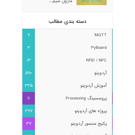
ماژول سیم...
دسته بندی مطالب
7
MQTT
3
PyBoard
13
RFID / NFC
آردوینو
590
آموزش آردوینو
335
پروسسینگ Processing
11
پروژه های آردوینو
377
پکیج سنسور آردوینو
37