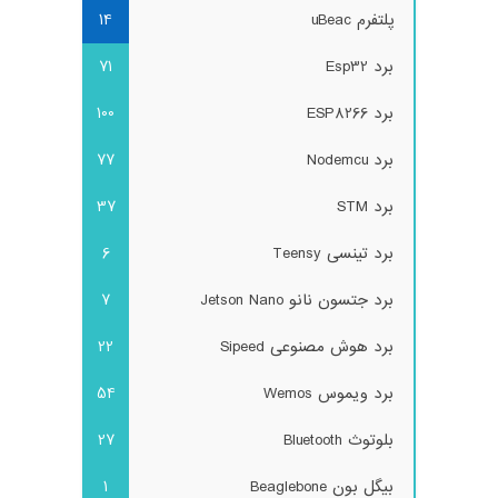
پلتفرم uBeac
14
برد Esp32
71
برد ESP8266
100
برد Nodemcu
77
برد STM
37
برد تینسی Teensy
6
برد جتسون نانو Jetson Nano
7
برد هوش مصنوعی Sipeed
22
برد ویموس Wemos
54
بلوتوث Bluetooth
27
بیگل بون Beaglebone
1