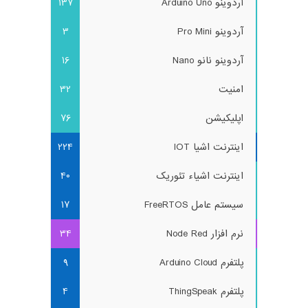
آردوینو Arduino Uno
137
آردوینو Pro Mini
3
آردوینو نانو Nano
16
امنیت
32
اپلیکیشن
76
اینترنت اشیا IOT
224
اینترنت اشیاء تئوریک
40
سیستم عامل FreeRTOS
17
نرم افزار Node Red
34
پلتفرم Arduino Cloud
9
پلتفرم ThingSpeak
4