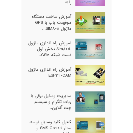
پایه...
آموزش ساخت دستگاه
موقیعت یاب با GPS
ماژول SIM808...
آموزش راه اندازی ماژول
Sim800L بخش اول
تست شبکه GSM...
آموزش راه اندازی ماژول
ESP32-CAM
مدیریت وسایل برقی با
ربات تلگرام و سیستم
چت آنلاین...
کنترل کلیه وسایل توسط
مدار SMS Control و