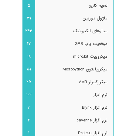
لحیم کاری
5
ماژول دوربین
31
مدارهای الکترونیک
243
موقعیت یاب GPS
17
میکروبیت micro:bit
19
میکروپایتون Micropython
51
میکروکنترلر AVR
25
نرم افزار
102
نرم افزار Blynk
3
نرم افزار cayenne
4
نرم افزار Proteus
1