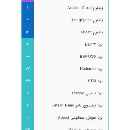
پلتفرم Arduino Cloud
9
پلتفرم ThingSpeak
4
پلتفرم uBeac
14
برد Esp32
71
برد ESP8266
100
برد Nodemcu
77
برد STM
37
برد تینسی Teensy
6
برد جتسون نانو Jetson Nano
7
برد هوش مصنوعی Sipeed
22
برد ویموس Wemos
54