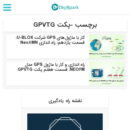
برچسب -پکت GPVTG
کار با ماژول‌های GPS شرکت U-BLOX:
قسمت یازدهم: راه اندازی Neo8MN
راه اندازی و کار با ماژول GPS مدل
NEO6M: قسمت هفتم پکت GPVTG
نقشه راه یادگیری