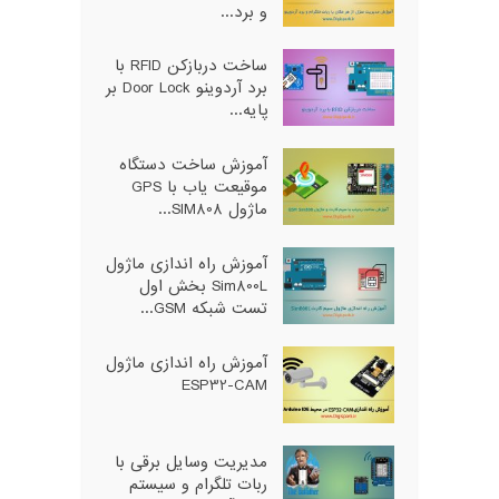
و برد...
ساخت دربازکن RFID با
برد آردوینو Door Lock بر
پایه...
آموزش ساخت دستگاه
موقیعت یاب با GPS
ماژول SIM808...
آموزش راه اندازی ماژول
Sim800L بخش اول
تست شبکه GSM...
آموزش راه اندازی ماژول
ESP32-CAM
مدیریت وسایل برقی با
ربات تلگرام و سیستم