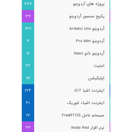
پروژه های آردوینو
377
پکیج سنسور آردوینو
37
آردوینو Arduino Uno
137
آردوینو Pro Mini
3
آردوینو نانو Nano
16
امنیت
32
اپلیکیشن
76
اینترنت اشیا IOT
224
اینترنت اشیاء تئوریک
40
سیستم عامل FreeRTOS
17
نرم افزار Node Red
34