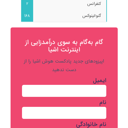
کنفرانس
2
گنو/لینوکس
168
گام به‌گام به‌ سوی درآمدزایی از
اینترنت اشیا
اپیزودهای جدید پادکست هوش اشیا را از
دست ندهید
ایمیل
نام
نام خانوادگی