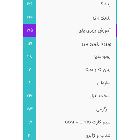
رباتیک
126
رزبری پای
220
آموزش رزبری پای
175
پروژه رزبری پای
119
روبو-پدیا
28
زبان C و Cpp
2
سازمان
1
سخت افزار
260
سرگرمی
193
سیم کارت GSM – GPRS
97
شتاب و ژایرو
14