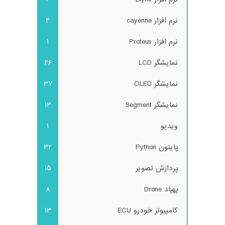
نرم افزار cayenne
4
نرم افزار Proteus
1
نمایشگر LCD
46
نمایشگر OLED
37
نمایشگر Segment
13
ویدیو
1
پایتون Python
32
پردازش تصویر
15
پهپاد Drone
8
کامپیوتر خودرو ECU
13