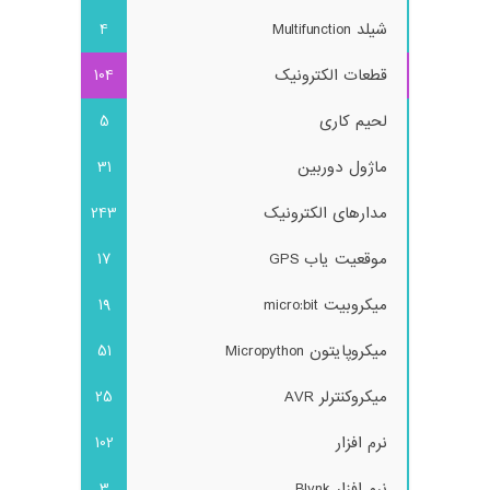
شیلد Multifunction
4
قطعات الکترونیک
104
لحیم کاری
5
ماژول دوربین
31
مدارهای الکترونیک
243
موقعیت یاب GPS
17
میکروبیت micro:bit
19
میکروپایتون Micropython
51
میکروکنترلر AVR
25
نرم افزار
102
نرم افزار Blynk
3