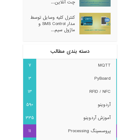
چت آنلاین...
کنترل کلیه وسایل توسط
مدار SMS Control و
ماژول سیم...
دسته بندی مطالب
7
MQTT
3
PyBoard
13
RFID / NFC
آردوینو
590
آموزش آردوینو
335
پروسسینگ Processing
11