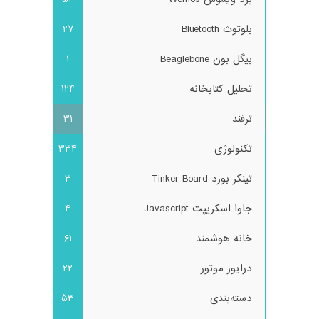
بلوتوث Bluetooth
27
بیگل بون Beaglebone
1
تحلیل کتابخانه
124
ترفند
31
تکنولوژی
334
تینکر بورد Tinker Board
3
جاوا اسکریپت Javascript
4
خانه هوشمند
61
درایور موتور
22
دسته‌بندی
53