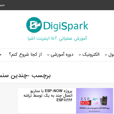
حما
آموزش عملیاتی IoT اینترنت اشیا
ل
الکترونیک
دوره آموزشی
از کجا شروع کنم؟
خ
برچسب -چندین سنسور 
پروژه ESP-NOW با سناریو
اتصال چند به یک توسط تراشه
ESP8266