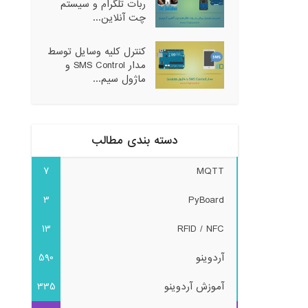
ربات تلگرام و سیستم
چت آنلاین...
کنترل کلیه وسایل توسط
مدار SMS Control و
ماژول سیم...
دسته بندی مطالب
7
MQTT
3
PyBoard
13
RFID / NFC
آردوینو
590
آموزش آردوینو
335