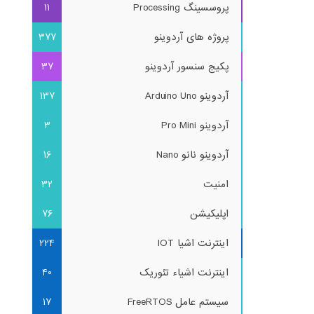
پروسسینگ Processing
11
پروژه های آردوینو
377
پکیج سنسور آردوینو
37
آردوینو Arduino Uno
137
آردوینو Pro Mini
3
آردوینو نانو Nano
16
امنیت
32
اپلیکیشن
76
اینترنت اشیا IOT
224
اینترنت اشیاء تئوریک
40
سیستم عامل FreeRTOS
17