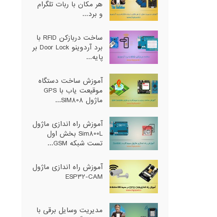
هر مکان با ربات تلگرام
و برد...
ساخت دربازکن RFID با
برد آردوینو Door Lock بر
پایه...
آموزش ساخت دستگاه
موقیعت یاب با GPS
ماژول SIM808...
آموزش راه اندازی ماژول
Sim800L بخش اول
تست شبکه GSM...
آموزش راه اندازی ماژول
ESP32-CAM
مدیریت وسایل برقی با