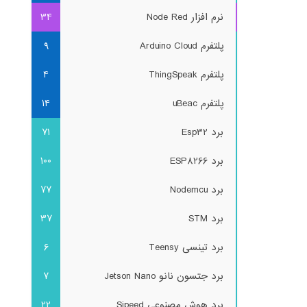
نرم افزار Node Red
34
پلتفرم Arduino Cloud
9
پلتفرم ThingSpeak
4
پلتفرم uBeac
14
برد Esp32
71
برد ESP8266
100
برد Nodemcu
77
برد STM
37
برد تینسی Teensy
6
برد جتسون نانو Jetson Nano
7
برد هوش مصنوعی Sipeed
22