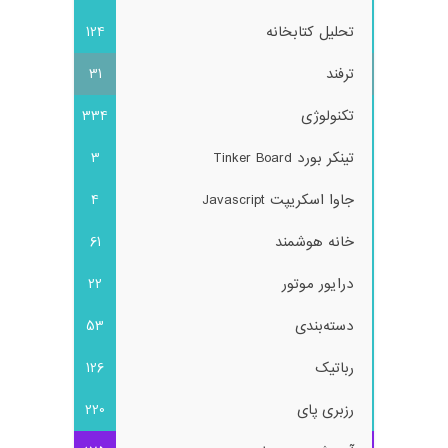
تحلیل کتابخانه
124
ترفند
31
تکنولوژی
334
تینکر بورد Tinker Board
3
جاوا اسکریپت Javascript
4
خانه هوشمند
61
درایور موتور
22
دسته‌بندی
53
رباتیک
126
رزبری پای
220