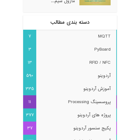
ماژول سیم...
دسته بندی مطالب
7
MQTT
3
PyBoard
13
RFID / NFC
آردوینو
590
آموزش آردوینو
335
پروسسینگ Processing
11
پروژه های آردوینو
377
پکیج سنسور آردوینو
37