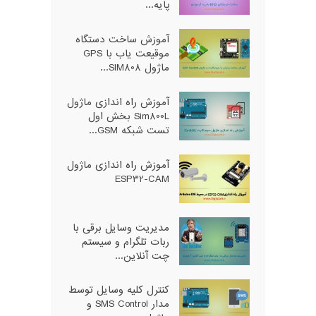
پایه...
آموزش ساخت دستگاه
موقیعت یاب با GPS
ماژول SIM808...
آموزش راه اندازی ماژول
Sim800L بخش اول
تست شبکه GSM...
آموزش راه اندازی ماژول
ESP32-CAM
مدیریت وسایل برقی با
ربات تلگرام و سیستم
چت آنلاین...
کنترل کلیه وسایل توسط
مدار SMS Control و