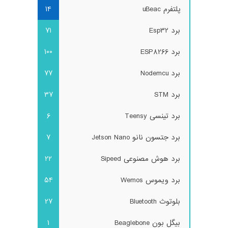
پلتفرم uBeac
14
برد Esp32
71
برد ESP8266
100
برد Nodemcu
77
برد STM
37
برد تینسی Teensy
6
برد جتسون نانو Jetson Nano
7
برد هوش مصنوعی Sipeed
22
برد ویموس Wemos
54
بلوتوث Bluetooth
27
بیگل بون Beaglebone
1