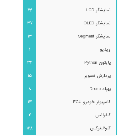
نمایشگر LCD
46
نمایشگر OLED
37
نمایشگر Segment
13
ویدیو
1
پایتون Python
32
پردازش تصویر
15
پهپاد Drone
8
کامپیوتر خودرو ECU
13
کنفرانس
2
گنو/لینوکس
168