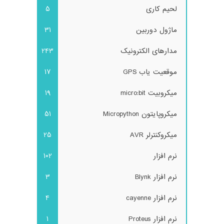
لحیم کاری
5
ماژول دوربین
31
مدارهای الکترونیک
243
موقعیت یاب GPS
17
میکروبیت micro:bit
19
میکروپایتون Micropython
51
میکروکنترلر AVR
25
نرم افزار
102
نرم افزار Blynk
3
نرم افزار cayenne
4
نرم افزار Proteus
1