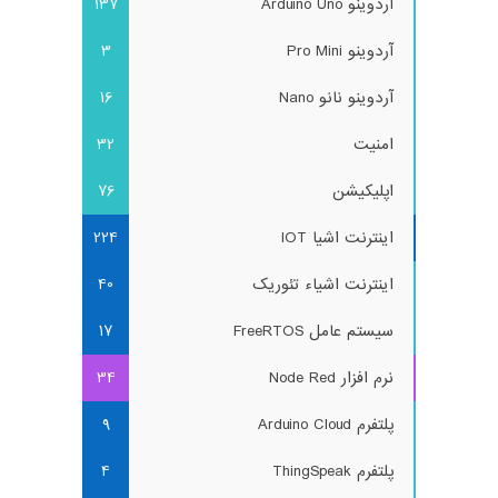
آردوینو Arduino Uno
137
آردوینو Pro Mini
3
آردوینو نانو Nano
16
امنیت
32
اپلیکیشن
76
اینترنت اشیا IOT
224
اینترنت اشیاء تئوریک
40
سیستم عامل FreeRTOS
17
نرم افزار Node Red
34
پلتفرم Arduino Cloud
9
پلتفرم ThingSpeak
4