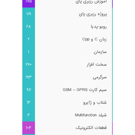
آموزش رزبری پای
175
پروژه رزبری پای
119
روبو-پدیا
28
زبان C و Cpp
2
سازمان
1
سخت افزار
260
سرگرمی
193
سیم کارت GSM – GPRS
97
شتاب و ژایرو
14
شیلد Multifunction
4
قطعات الکترونیک
104