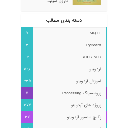
ماژول سیم...
دسته بندی مطالب
7
MQTT
3
PyBoard
13
RFID / NFC
آردوینو
590
آموزش آردوینو
335
پروسسینگ Processing
11
پروژه های آردوینو
377
پکیج سنسور آردوینو
37