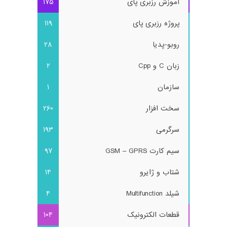
آموزش رزبری پای
175
پروژه رزبری پای
119
روبو-پدیا
28
زبان C و Cpp
2
سازمان
1
سخت افزار
260
سرگرمی
193
سیم کارت GSM – GPRS
97
شتاب و ژایرو
14
شیلد Multifunction
4
قطعات الکترونیک
104