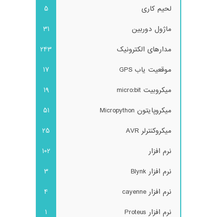
لحیم کاری
5
ماژول دوربین
31
مدارهای الکترونیک
243
موقعیت یاب GPS
17
میکروبیت micro:bit
19
میکروپایتون Micropython
51
میکروکنترلر AVR
25
نرم افزار
102
نرم افزار Blynk
3
نرم افزار cayenne
4
نرم افزار Proteus
1