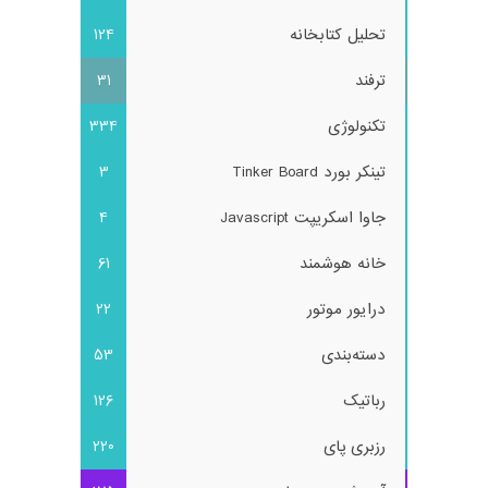
تحلیل کتابخانه
124
ترفند
31
تکنولوژی
334
تینکر بورد Tinker Board
3
جاوا اسکریپت Javascript
4
خانه هوشمند
61
درایور موتور
22
دسته‌بندی
53
رباتیک
126
رزبری پای
220