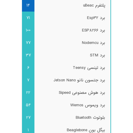
پلتفرم uBeac
14
برد Esp32
71
برد ESP8266
100
برد Nodemcu
77
برد STM
37
برد تینسی Teensy
6
برد جتسون نانو Jetson Nano
7
برد هوش مصنوعی Sipeed
22
برد ویموس Wemos
54
بلوتوث Bluetooth
27
بیگل بون Beaglebone
1