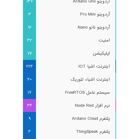
آردوینو Arduino Uno
137
آردوینو Pro Mini
3
آردوینو نانو Nano
16
امنیت
32
اپلیکیشن
76
اینترنت اشیا IOT
224
اینترنت اشیاء تئوریک
40
سیستم عامل FreeRTOS
17
نرم افزار Node Red
34
پلتفرم Arduino Cloud
9
پلتفرم ThingSpeak
4