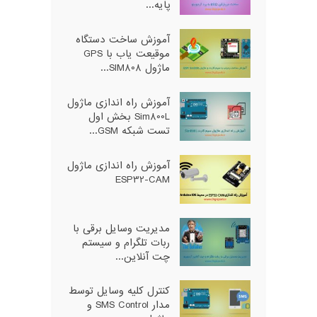
پایه...
آموزش ساخت دستگاه
موقیعت یاب با GPS
ماژول SIM808...
آموزش راه اندازی ماژول
Sim800L بخش اول
تست شبکه GSM...
آموزش راه اندازی ماژول
ESP32-CAM
مدیریت وسایل برقی با
ربات تلگرام و سیستم
چت آنلاین...
کنترل کلیه وسایل توسط
مدار SMS Control و