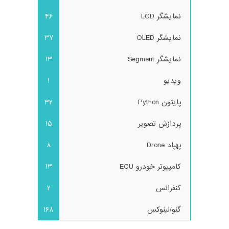
نمایشگر LCD
46
نمایشگر OLED
37
نمایشگر Segment
13
ویدیو
1
پایتون Python
32
پردازش تصویر
15
پهپاد Drone
8
کامپیوتر خودرو ECU
13
کنفرانس
2
گنو/لینوکس
168