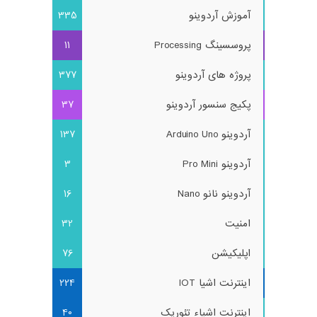
آموزش آردوینو
335
پروسسینگ Processing
11
پروژه های آردوینو
377
پکیج سنسور آردوینو
37
آردوینو Arduino Uno
137
آردوینو Pro Mini
3
آردوینو نانو Nano
16
امنیت
32
اپلیکیشن
76
اینترنت اشیا IOT
224
اینترنت اشیاء تئوریک
40