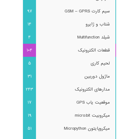
سیم کارت GSM – GPRS
97
شتاب و ژایرو
14
شیلد Multifunction
4
قطعات الکترونیک
104
لحیم کاری
5
ماژول دوربین
31
مدارهای الکترونیک
243
موقعیت یاب GPS
17
میکروبیت micro:bit
19
میکروپایتون Micropython
51