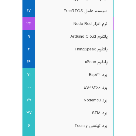
سیستم عامل FreeRTOS
17
نرم افزار Node Red
34
پلتفرم Arduino Cloud
9
پلتفرم ThingSpeak
4
پلتفرم uBeac
14
برد Esp32
71
برد ESP8266
100
برد Nodemcu
77
برد STM
37
برد تینسی Teensy
6