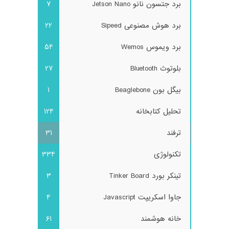
برد جتسون نانو Jetson Nano
7
برد هوش مصنوعی Sipeed
22
برد ویموس Wemos
54
بلوتوث Bluetooth
27
بیگل بون Beaglebone
1
تحلیل کتابخانه
124
ترفند
31
تکنولوژی
334
تینکر بورد Tinker Board
3
جاوا اسکریپت Javascript
4
خانه هوشمند
61