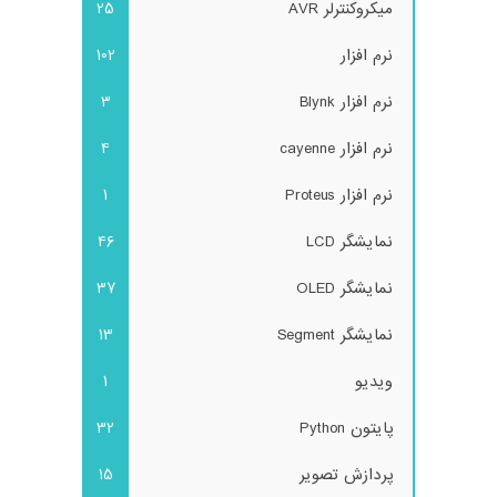
میکروکنترلر AVR
25
نرم افزار
102
نرم افزار Blynk
3
نرم افزار cayenne
4
نرم افزار Proteus
1
نمایشگر LCD
46
نمایشگر OLED
37
نمایشگر Segment
13
ویدیو
1
پایتون Python
32
پردازش تصویر
15