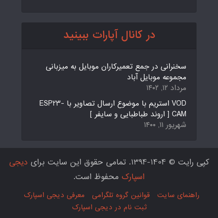
در کانال آپارات ببینید
سخنرانی در جمع تعمیرکاران موبایل به میزبانی
مجموعه موبایل آباد
مرداد ۱۲, ۱۴۰۲
VOD استریم با موضوع ارسال تصاویر با ESP23-
CAM [ اروند طباطبایی و سایفر ]
شهریور ۱۱, ۱۴۰۰
کپی رایت © 1404-1394. تمامی حقوق این سایت برای
دیجی
اسپارک
محفوظ است.
راهنمای سایت
قوانین گروه تلگرامی
معرفی دیجی اسپارک
ثبت نام در دیجی اسپارک