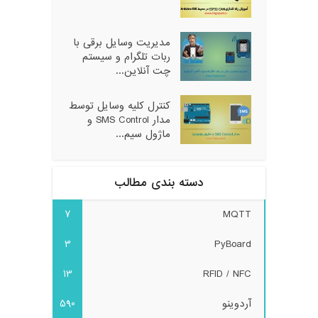
مدیریت وسایل برقی با
ربات تلگرام و سیستم
چت آنلاین...
کنترل کلیه وسایل توسط
مدار SMS Control و
ماژول سیم...
دسته بندی مطالب
7
MQTT
3
PyBoard
13
RFID / NFC
آردوینو
590