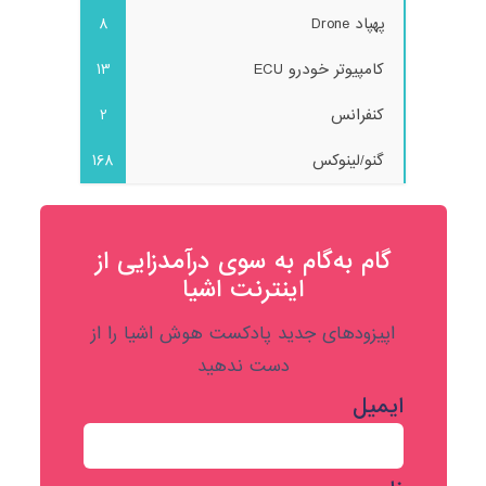
پهپاد Drone
8
کامپیوتر خودرو ECU
13
کنفرانس
2
گنو/لینوکس
168
گام به‌گام به‌ سوی درآمدزایی از
اینترنت اشیا
اپیزودهای جدید پادکست هوش اشیا را از
دست ندهید
ایمیل