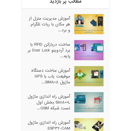
مطالب پر بازدید
آموزش مدیریت منزل از
هر مکان با ربات تلگرام
و برد...
ساخت دربازکن RFID با
برد آردوینو Door Lock بر
پایه...
آموزش ساخت دستگاه
موقیعت یاب با GPS
ماژول SIM808...
آموزش راه اندازی ماژول
Sim800L بخش اول
تست شبکه GSM...
آموزش راه اندازی ماژول
ESP32-CAM