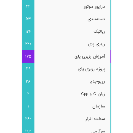
درایور موتور
22
دسته‌بندی
53
رباتیک
126
رزبری پای
220
آموزش رزبری پای
175
پروژه رزبری پای
119
روبو-پدیا
28
زبان C و Cpp
2
سازمان
1
سخت افزار
260
سرگرمی
193