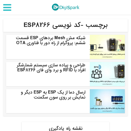
برچسب -کد نویسی ESP8266
شبکه مش Mesh بردهای ESP قسمت
ششم: پروگرام از راه دور با فناوری OTA
طراحی و پیاده سازی سیستم شمارشگر
افراد با RFID و برد وای فای ESP8266
ارسال دما از یک ESP به ESP دیگر و
نمایش بر روی سون سگمنت
نقشه راه یادگیری