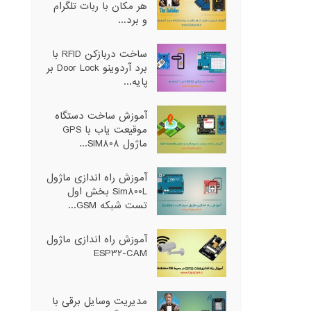
هر مکان با ربات تلگرام
و برد...
ساخت دربازکن RFID با
برد آردوینو Door Lock بر
پایه...
آموزش ساخت دستگاه
موقیعت یاب با GPS
ماژول SIM808...
آموزش راه اندازی ماژول
Sim800L بخش اول
تست شبکه GSM...
آموزش راه اندازی ماژول
ESP32-CAM
مدیریت وسایل برقی با