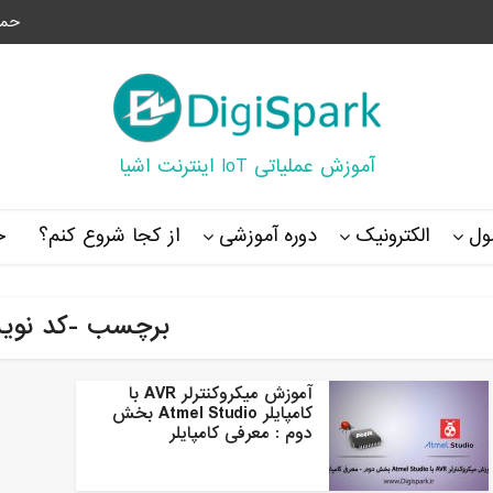
حما
آموزش عملیاتی IoT اینترنت اشیا
ل
الکترونیک
دوره آموزشی
از کجا شروع کنم؟
خ
برچسب -کد نوی
آموزش میکروکنترلر AVR با
کامپایلر Atmel Studio بخش
دوم : معرفی کامپایلر