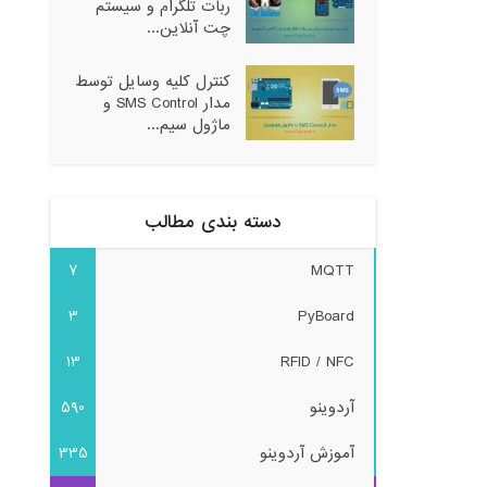
ربات تلگرام و سیستم
چت آنلاین...
کنترل کلیه وسایل توسط
مدار SMS Control و
ماژول سیم...
دسته بندی مطالب
7
MQTT
3
PyBoard
13
RFID / NFC
آردوینو
590
آموزش آردوینو
335