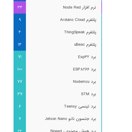
نرم افزار Node Red
34
پلتفرم Arduino Cloud
9
پلتفرم ThingSpeak
4
پلتفرم uBeac
14
برد Esp32
71
برد ESP8266
100
برد Nodemcu
77
برد STM
37
برد تینسی Teensy
6
برد جتسون نانو Jetson Nano
7
برد هوش مصنوعی Sipeed
22