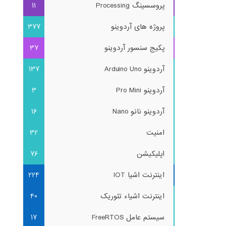
پروسسینگ Processing
11
پروژه های آردوینو
377
پکیج سنسور آردوینو
37
آردوینو Arduino Uno
137
آردوینو Pro Mini
3
آردوینو نانو Nano
16
امنیت
32
اپلیکیشن
76
اینترنت اشیا IOT
224
اینترنت اشیاء تئوریک
40
سیستم عامل FreeRTOS
17