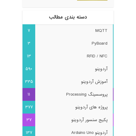
دسته بندی مطالب
7
MQTT
3
PyBoard
13
RFID / NFC
آردوینو
590
آموزش آردوینو
335
پروسسینگ Processing
11
پروژه های آردوینو
377
پکیج سنسور آردوینو
37
آردوینو Arduino Uno
137