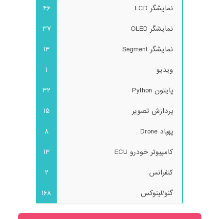
نمایشگر LCD
46
نمایشگر OLED
37
نمایشگر Segment
13
ویدیو
1
پایتون Python
32
پردازش تصویر
15
پهپاد Drone
8
کامپیوتر خودرو ECU
13
کنفرانس
2
گنو/لینوکس
168