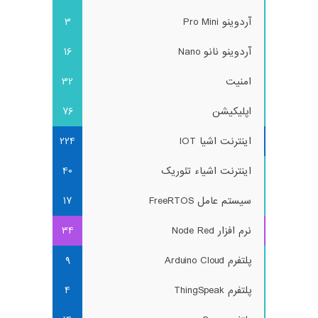
آردوینو Pro Mini
3
آردوینو نانو Nano
16
امنیت
32
اپلیکیشن
76
اینترنت اشیا IOT
224
اینترنت اشیاء تئوریک
40
سیستم عامل FreeRTOS
17
نرم افزار Node Red
34
پلتفرم Arduino Cloud
9
پلتفرم ThingSpeak
4