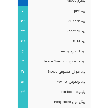
پلتفرم uBeac
14
برد Esp32
71
برد ESP8266
100
برد Nodemcu
77
برد STM
37
برد تینسی Teensy
6
برد جتسون نانو Jetson Nano
7
برد هوش مصنوعی Sipeed
22
برد ویموس Wemos
54
بلوتوث Bluetooth
27
بیگل بون Beaglebone
1