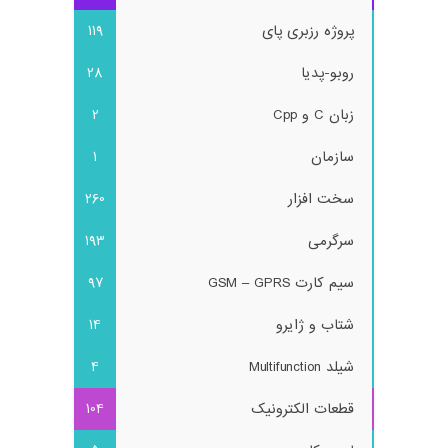
پروژه رزبری پای
119
روبو-پدیا
28
زبان C و Cpp
2
سازمان
1
سخت افزار
260
سرگرمی
193
سیم کارت GSM – GPRS
97
شتاب و ژایرو
14
شیلد Multifunction
4
قطعات الکترونیک
104