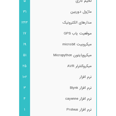
لحیم کاری
5
ماژول دوربین
31
مدارهای الکترونیک
243
موقعیت یاب GPS
17
میکروبیت micro:bit
19
میکروپایتون Micropython
51
میکروکنترلر AVR
25
نرم افزار
102
نرم افزار Blynk
3
نرم افزار cayenne
4
نرم افزار Proteus
1