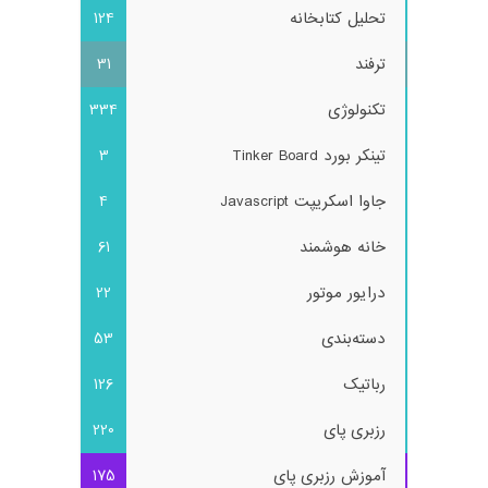
تحلیل کتابخانه
124
ترفند
31
تکنولوژی
334
تینکر بورد Tinker Board
3
جاوا اسکریپت Javascript
4
خانه هوشمند
61
درایور موتور
22
دسته‌بندی
53
رباتیک
126
رزبری پای
220
آموزش رزبری پای
175