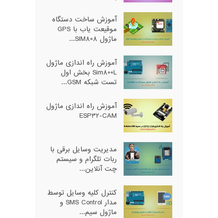
آموزش ساخت دستگاه
موقیعت یاب با GPS
ماژول SIM808...
آموزش راه اندازی ماژول
Sim800L بخش اول
تست شبکه GSM...
آموزش راه اندازی ماژول
ESP32-CAM
مدیریت وسایل برقی با
ربات تلگرام و سیستم
چت آنلاین...
کنترل کلیه وسایل توسط
مدار SMS Control و
ماژول سیم...