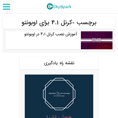
برچسب -کرنل 4.1 برای اوبونتو
آموزش نصب کرنل ۴٫۱ در اوبونتو
نقشه راه یادگیری