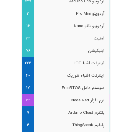
آردوینو Arduino Uno
137
آردوینو Pro Mini
3
آردوینو نانو Nano
16
امنیت
32
اپلیکیشن
76
اینترنت اشیا IOT
224
اینترنت اشیاء تئوریک
40
سیستم عامل FreeRTOS
17
نرم افزار Node Red
34
پلتفرم Arduino Cloud
9
پلتفرم ThingSpeak
4