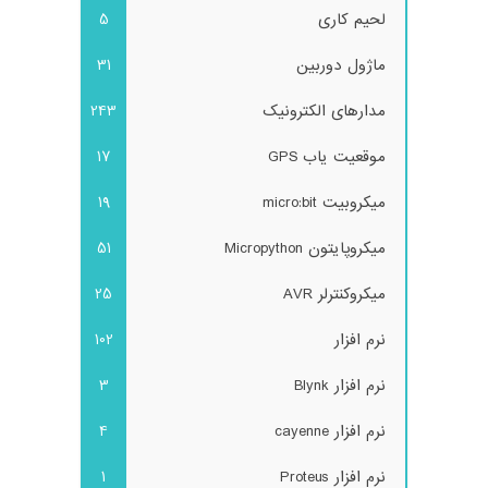
لحیم کاری
5
ماژول دوربین
31
مدارهای الکترونیک
243
موقعیت یاب GPS
17
میکروبیت micro:bit
19
میکروپایتون Micropython
51
میکروکنترلر AVR
25
نرم افزار
102
نرم افزار Blynk
3
نرم افزار cayenne
4
نرم افزار Proteus
1