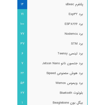
پلتفرم uBeac
14
برد Esp32
71
برد ESP8266
100
برد Nodemcu
77
برد STM
37
برد تینسی Teensy
6
برد جتسون نانو Jetson Nano
7
برد هوش مصنوعی Sipeed
22
برد ویموس Wemos
54
بلوتوث Bluetooth
27
بیگل بون Beaglebone
1