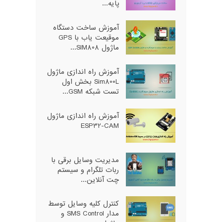
پایه...
آموزش ساخت دستگاه
موقیعت یاب با GPS
ماژول SIM808...
آموزش راه اندازی ماژول
Sim800L بخش اول
تست شبکه GSM...
آموزش راه اندازی ماژول
ESP32-CAM
مدیریت وسایل برقی با
ربات تلگرام و سیستم
چت آنلاین...
کنترل کلیه وسایل توسط
مدار SMS Control و