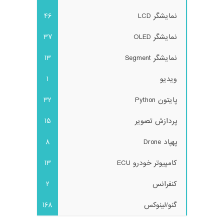
نمایشگر LCD
46
نمایشگر OLED
37
نمایشگر Segment
13
ویدیو
1
پایتون Python
32
پردازش تصویر
15
پهپاد Drone
8
کامپیوتر خودرو ECU
13
کنفرانس
2
گنو/لینوکس
168