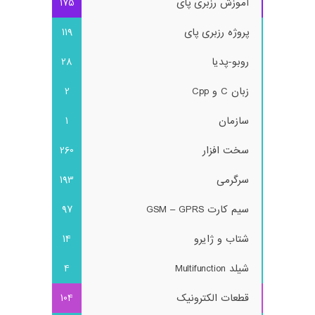
آموزش رزبری پای
175
پروژه رزبری پای
119
روبو-پدیا
28
زبان C و Cpp
2
سازمان
1
سخت افزار
260
سرگرمی
193
سیم کارت GSM – GPRS
97
شتاب و ژایرو
14
شیلد Multifunction
4
قطعات الکترونیک
104