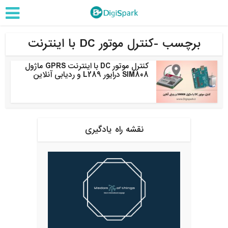
برچسب -کنترل موتور DC با اینترنت
کنترل موتور DC با اینترنت GPRS ماژول
SIM808 درایور L289 و ردیابی آنلاین
نقشه راه یادگیری