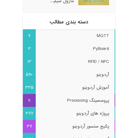
ماژول سیم...
دسته بندی مطالب
7
MQTT
3
PyBoard
13
RFID / NFC
آردوینو
590
آموزش آردوینو
335
پروسسینگ Processing
11
پروژه های آردوینو
377
پکیج سنسور آردوینو
37