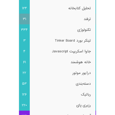
تحلیل کتابخانه
124
ترفند
31
تکنولوژی
334
تینکر بورد Tinker Board
3
جاوا اسکریپت Javascript
4
خانه هوشمند
61
درایور موتور
22
دسته‌بندی
53
رباتیک
126
رزبری پای
220