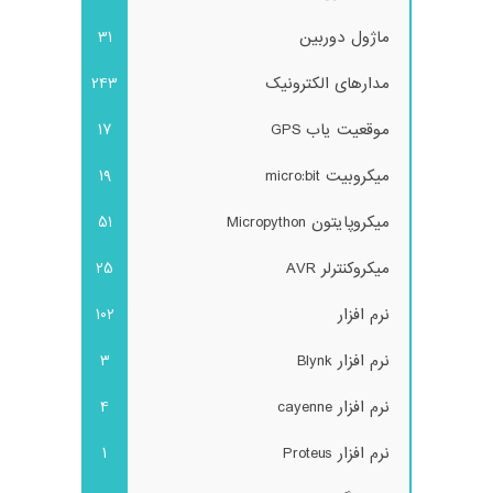
ماژول دوربین
31
مدارهای الکترونیک
243
موقعیت یاب GPS
17
میکروبیت micro:bit
19
میکروپایتون Micropython
51
میکروکنترلر AVR
25
نرم افزار
102
نرم افزار Blynk
3
نرم افزار cayenne
4
نرم افزار Proteus
1