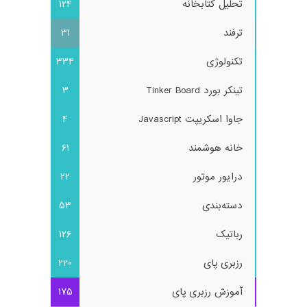
تحلیل کتابخانه
124
ترفند
31
تکنولوژی
334
تینکر بورد Tinker Board
3
جاوا اسکریپت Javascript
4
خانه هوشمند
61
درایور موتور
22
دسته‌بندی
53
رباتیک
126
رزبری پای
220
آموزش رزبری پای
175