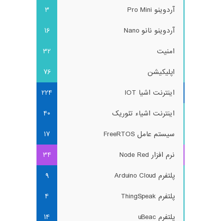
آردوینو Pro Mini
3
آردوینو نانو Nano
16
امنیت
32
اپلیکیشن
76
اینترنت اشیا IOT
224
اینترنت اشیاء تئوریک
40
سیستم عامل FreeRTOS
17
نرم افزار Node Red
34
پلتفرم Arduino Cloud
9
پلتفرم ThingSpeak
4
پلتفرم uBeac
14