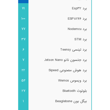
برد Esp32
71
برد ESP8266
100
برد Nodemcu
77
برد STM
37
برد تینسی Teensy
6
برد جتسون نانو Jetson Nano
7
برد هوش مصنوعی Sipeed
22
برد ویموس Wemos
54
بلوتوث Bluetooth
27
بیگل بون Beaglebone
1