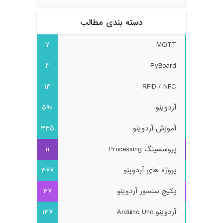
دسته بندی مطالب
7
MQTT
3
PyBoard
13
RFID / NFC
آردوینو
590
آموزش آردوینو
335
پروسسینگ Processing
11
پروژه های آردوینو
377
پکیج سنسور آردوینو
37
آردوینو Arduino Uno
137