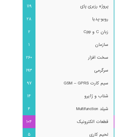
پروژه رزبری پای
119
روبو-پدیا
28
زبان C و Cpp
2
سازمان
1
سخت افزار
260
سرگرمی
193
سیم کارت GSM – GPRS
97
شتاب و ژایرو
14
شیلد Multifunction
4
قطعات الکترونیک
104
لحیم کاری
5