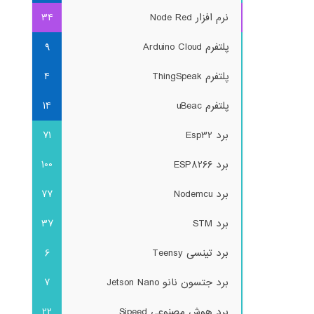
نرم افزار Node Red
34
پلتفرم Arduino Cloud
9
پلتفرم ThingSpeak
4
پلتفرم uBeac
14
برد Esp32
71
برد ESP8266
100
برد Nodemcu
77
برد STM
37
برد تینسی Teensy
6
برد جتسون نانو Jetson Nano
7
برد هوش مصنوعی Sipeed
22