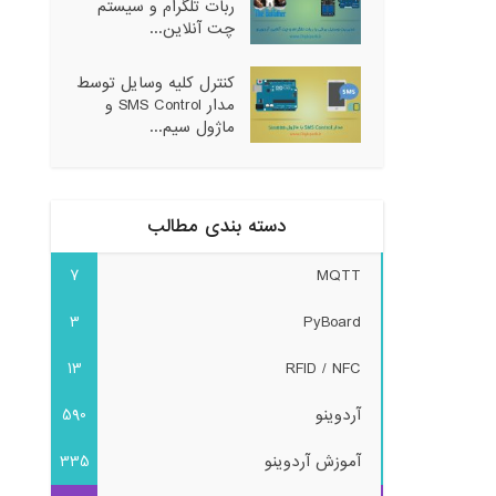
ربات تلگرام و سیستم
چت آنلاین...
کنترل کلیه وسایل توسط
مدار SMS Control و
ماژول سیم...
دسته بندی مطالب
7
MQTT
3
PyBoard
13
RFID / NFC
آردوینو
590
آموزش آردوینو
335