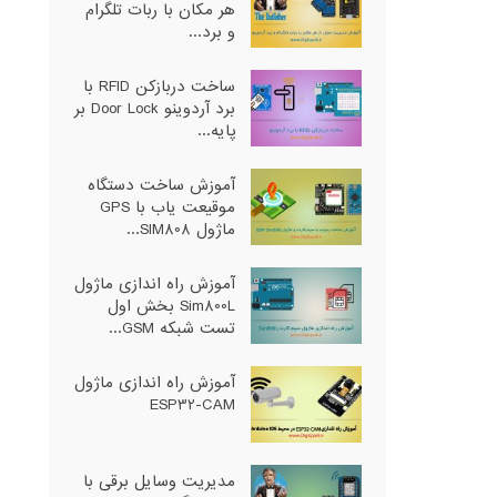
هر مکان با ربات تلگرام
و برد...
ساخت دربازکن RFID با
برد آردوینو Door Lock بر
پایه...
آموزش ساخت دستگاه
موقیعت یاب با GPS
ماژول SIM808...
آموزش راه اندازی ماژول
Sim800L بخش اول
تست شبکه GSM...
آموزش راه اندازی ماژول
ESP32-CAM
مدیریت وسایل برقی با