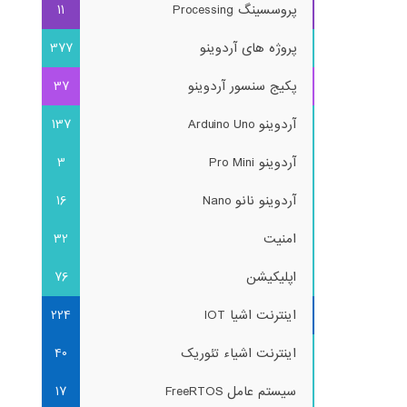
پروسسینگ Processing
11
پروژه های آردوینو
377
پکیج سنسور آردوینو
37
آردوینو Arduino Uno
137
آردوینو Pro Mini
3
آردوینو نانو Nano
16
امنیت
32
اپلیکیشن
76
اینترنت اشیا IOT
224
اینترنت اشیاء تئوریک
40
سیستم عامل FreeRTOS
17