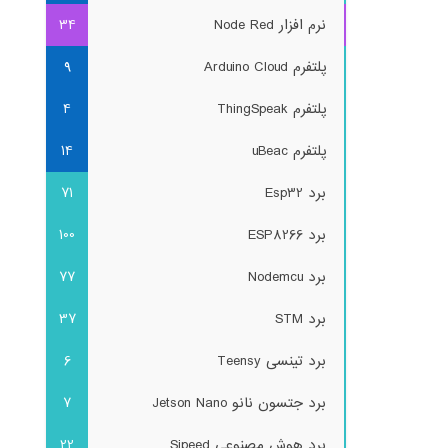
نرم افزار Node Red
34
پلتفرم Arduino Cloud
9
پلتفرم ThingSpeak
4
پلتفرم uBeac
14
برد Esp32
71
برد ESP8266
100
برد Nodemcu
77
برد STM
37
برد تینسی Teensy
6
برد جتسون نانو Jetson Nano
7
برد هوش مصنوعی Sipeed
22