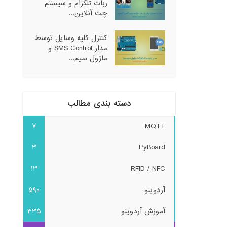
ربات تلگرام و سیستم
چت آنلاین...
کنترل کلیه وسایل توسط
مدار SMS Control و
ماژول سیم...
دسته بندی مطالب
7
MQTT
3
PyBoard
13
RFID / NFC
آردوینو
590
آموزش آردوینو
335