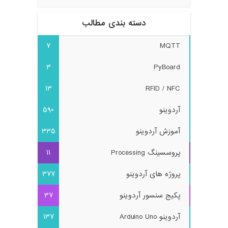
دسته بندی مطالب
7
MQTT
3
PyBoard
13
RFID / NFC
آردوینو
590
آموزش آردوینو
335
پروسسینگ Processing
11
پروژه های آردوینو
377
پکیج سنسور آردوینو
37
آردوینو Arduino Uno
137