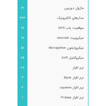
ماژول دوربین
31
مدارهای الکترونیک
243
موقعیت یاب GPS
17
میکروبیت micro:bit
19
میکروپایتون Micropython
51
میکروکنترلر AVR
25
نرم افزار
102
نرم افزار Blynk
3
نرم افزار cayenne
4
نرم افزار Proteus
1