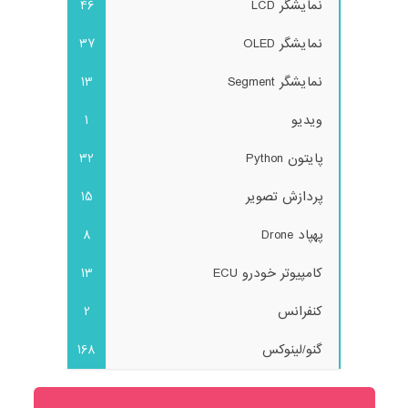
نمایشگر LCD
46
نمایشگر OLED
37
نمایشگر Segment
13
ویدیو
1
پایتون Python
32
پردازش تصویر
15
پهپاد Drone
8
کامپیوتر خودرو ECU
13
کنفرانس
2
گنو/لینوکس
168