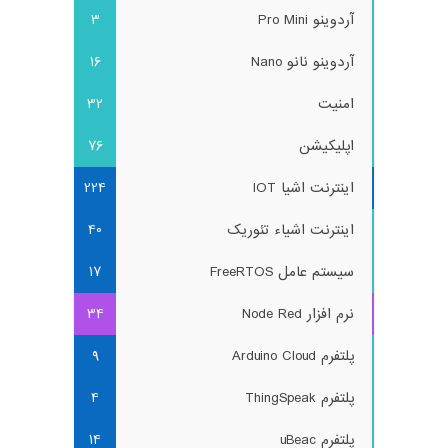
آردوینو Pro Mini
3
آردوینو نانو Nano
16
امنیت
32
اپلیکیشن
76
اینترنت اشیا IOT
224
اینترنت اشیاء تئوریک
40
سیستم عامل FreeRTOS
17
نرم افزار Node Red
34
پلتفرم Arduino Cloud
9
پلتفرم ThingSpeak
4
پلتفرم uBeac
14