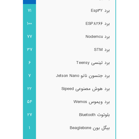
برد Esp32
71
برد ESP8266
100
برد Nodemcu
77
برد STM
37
برد تینسی Teensy
6
برد جتسون نانو Jetson Nano
7
برد هوش مصنوعی Sipeed
22
برد ویموس Wemos
54
بلوتوث Bluetooth
27
بیگل بون Beaglebone
1