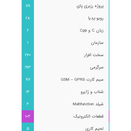
پروژه رزبری پای
119
روبو-پدیا
28
زبان C و Cpp
2
سازمان
1
سخت افزار
260
سرگرمی
193
سیم کارت GSM – GPRS
97
شتاب و ژایرو
14
شیلد Multifunction
4
قطعات الکترونیک
104
لحیم کاری
5