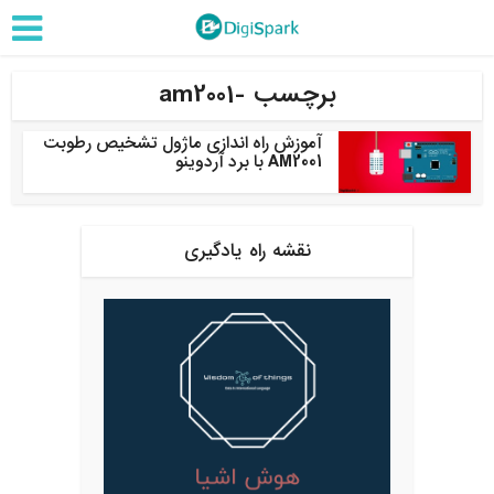
برچسب -am2001
آموزش راه اندازی ماژول تشخیص رطوبت
AM2001 با برد آردوینو
نقشه راه یادگیری