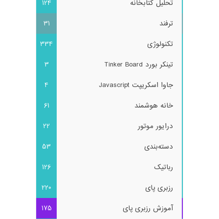
تحلیل کتابخانه
124
ترفند
31
تکنولوژی
334
تینکر بورد Tinker Board
3
جاوا اسکریپت Javascript
4
خانه هوشمند
61
درایور موتور
22
دسته‌بندی
53
رباتیک
126
رزبری پای
220
آموزش رزبری پای
175