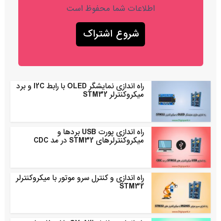
اطلاعات شما محفوظ است
راه اندازی نمایشگر OLED با رابط I2C و برد
میکروکنترلر STM32
راه اندازی پورت USB بردها و
میکروکنترلرهای STM32 در مد CDC
راه اندازی و کنترل سرو موتور با میکروکنترلر
STM32