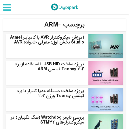
برچسب -ARM
آموزش میکروکنترلر AVR با کامپایلر Atmel
Studio بخش اول: معرفی خانواده AVR
پروژه ساخت USB HID با استفاده از برد
Teency 3.2 تینسی ARM
پروژه ساخت دستگاه مدیا کنترلر با برد
تینسی Teensy ورژن ۳٫۲
بررسی تایمر Watchdog (سگ نگهبان) در
میکروکنترلرهای STM32