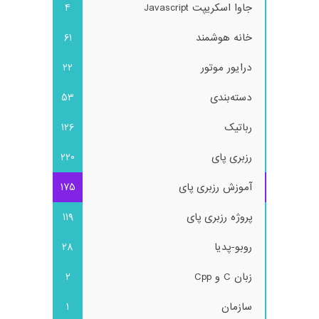
جاوا اسکریپت Javascript
4
خانه هوشمند
61
درایور موتور
22
دسته‌بندی
53
رباتیک
126
رزبری پای
220
آموزش رزبری پای
175
پروژه رزبری پای
119
روبو-پدیا
28
زبان C و Cpp
2
سازمان
1