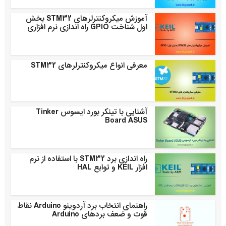
آموزش میکروکنترلرهای STM32 بخش
اول شناخت GPIO راه اندازی نرم افزاری
معرفی انواع میکروکنترلرهای STM32
آشنایی با تینکر بورد ایسوس Tinker
Board ASUS
راه اندازی برد STM32 با استفاده از نرم
افزار KEIL و توابع HAL
راهنمای انتخاب برد آردوینو Arduino نقاط
قوت و ضعف بردهای Arduino