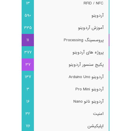
13
RFID / NFC
آردوینو
590
آموزش آردوینو
335
پروسسینگ Processing
11
پروژه های آردوینو
377
پکیج سنسور آردوینو
37
آردوینو Arduino Uno
137
آردوینو Pro Mini
3
آردوینو نانو Nano
16
امنیت
32
اپلیکیشن
76