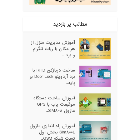
مطالب پر بازدید
آموزش مدیریت منزل از
هر مکان با ربات تلگرام
و برد...
ساخت دربازکن RFID با
برد آردوینو Door Lock بر
پایه...
آموزش ساخت دستگاه
موقیعت یاب با GPS
ماژول SIM808...
آموزش راه اندازی ماژول
Sim800L بخش اول
تست شبکه GSM...