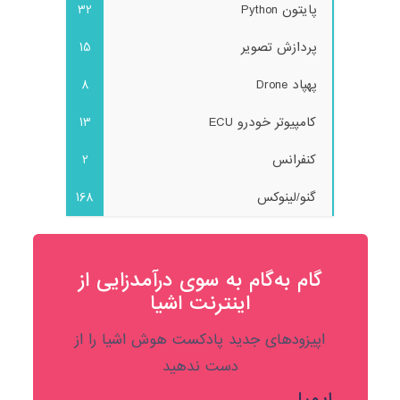
پایتون Python
32
پردازش تصویر
15
پهپاد Drone
8
کامپیوتر خودرو ECU
13
کنفرانس
2
گنو/لینوکس
168
گام به‌گام به‌ سوی درآمدزایی از
اینترنت اشیا
اپیزودهای جدید پادکست هوش اشیا را از
دست ندهید
ایمیل