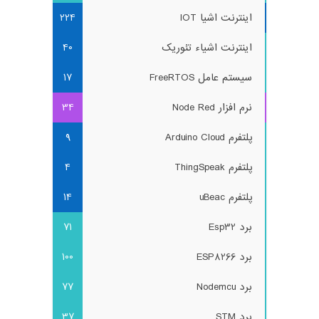
اینترنت اشیا IOT
224
اینترنت اشیاء تئوریک
40
سیستم عامل FreeRTOS
17
نرم افزار Node Red
34
پلتفرم Arduino Cloud
9
پلتفرم ThingSpeak
4
پلتفرم uBeac
14
برد Esp32
71
برد ESP8266
100
برد Nodemcu
77
برد STM
37