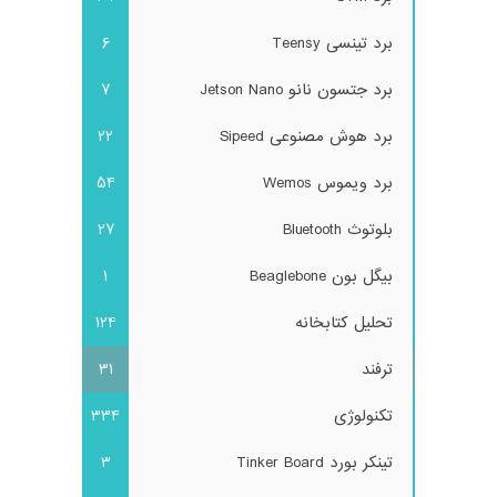
برد تینسی Teensy
6
برد جتسون نانو Jetson Nano
7
برد هوش مصنوعی Sipeed
22
برد ویموس Wemos
54
بلوتوث Bluetooth
27
بیگل بون Beaglebone
1
تحلیل کتابخانه
124
ترفند
31
تکنولوژی
334
تینکر بورد Tinker Board
3