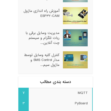
آموزش راه اندازی ماژول
ESP32-CAM
مدیریت وسایل برقی با
ربات تلگرام و سیستم
چت آنلاین...
کنترل کلیه وسایل توسط
مدار SMS Control و
ماژول سیم...
دسته بندی مطالب
7
MQTT
3
PyBoard