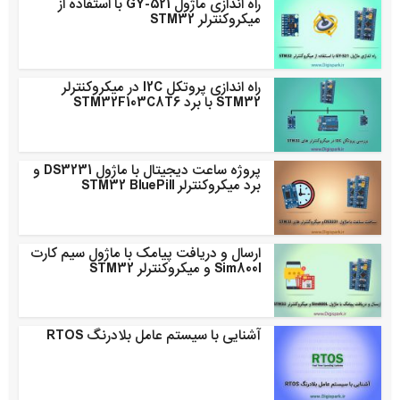
راه اندازی ماژول GY-521 با استفاده از
میکروکنترلر STM32
راه اندازی پروتکل I2C در میکروکنترلر
STM32 با برد STM32F103C8T6
پروژه ساعت دیجیتال با ماژول DS3231 و
برد میکروکنترلر STM32 BluePill
ارسال و دریافت پیامک با ماژول سیم کارت
Sim800l و میکروکنترلر STM32
آشنایی با سیستم عامل بلادرنگ RTOS