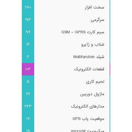
سخت افزار
260
سرگرمی
193
سیم کارت GSM – GPRS
97
شتاب و ژایرو
14
شیلد Multifunction
4
قطعات الکترونیک
104
لحیم کاری
5
ماژول دوربین
31
مدارهای الکترونیک
243
موقعیت یاب GPS
17
میکروبیت micro:bit
19