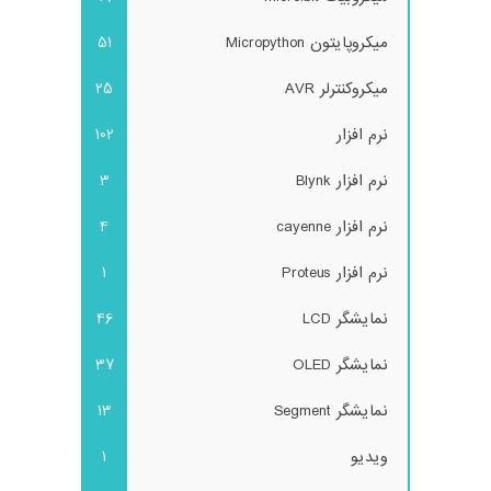
میکروپایتون Micropython
51
میکروکنترلر AVR
25
نرم افزار
102
نرم افزار Blynk
3
نرم افزار cayenne
4
نرم افزار Proteus
1
نمایشگر LCD
46
نمایشگر OLED
37
نمایشگر Segment
13
ویدیو
1