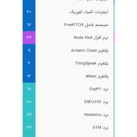
اینترنت اشیاء تئوریک
40
سیستم عامل FreeRTOS
17
نرم افزار Node Red
34
پلتفرم Arduino Cloud
9
پلتفرم ThingSpeak
4
پلتفرم uBeac
14
برد Esp32
71
برد ESP8266
100
برد Nodemcu
77
برد STM
37