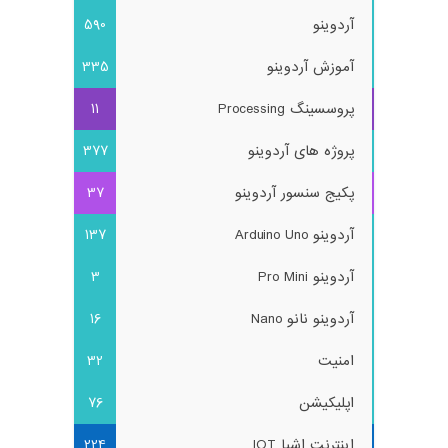
آردوینو
590
آموزش آردوینو
335
پروسسینگ Processing
11
پروژه های آردوینو
377
پکیج سنسور آردوینو
37
آردوینو Arduino Uno
137
آردوینو Pro Mini
3
آردوینو نانو Nano
16
امنیت
32
اپلیکیشن
76
اینترنت اشیا IOT
224