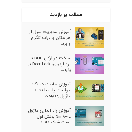
مطالب پر بازدید
آموزش مدیریت منزل از
هر مکان با ربات تلگرام
و برد...
ساخت دربازکن RFID با
برد آردوینو Door Lock بر
پایه...
آموزش ساخت دستگاه
موقیعت یاب با GPS
ماژول SIM808...
آموزش راه اندازی ماژول
Sim800L بخش اول
تست شبکه GSM...