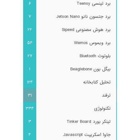
برد تینسی Teensy
6
برد جتسون نانو Jetson Nano
7
برد هوش مصنوعی Sipeed
22
برد ویموس Wemos
54
بلوتوث Bluetooth
27
بیگل بون Beaglebone
1
تحلیل کتابخانه
124
ترفند
31
تکنولوژی
334
تینکر بورد Tinker Board
3
جاوا اسکریپت Javascript
4