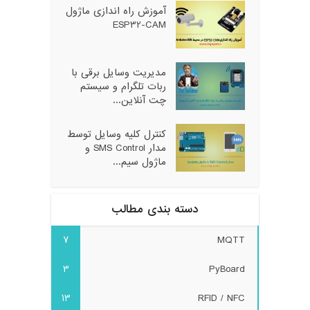
آموزش راه اندازی ماژول
ESP32-CAM
مدیریت وسایل برقی با
ربات تلگرام و سیستم
چت آنلاین...
کنترل کلیه وسایل توسط
مدار SMS Control و
ماژول سیم...
دسته بندی مطالب
7
MQTT
3
PyBoard
13
RFID / NFC