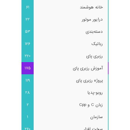
خانه هوشمند
61
درایور موتور
22
دسته‌بندی
53
رباتیک
126
رزبری پای
220
آموزش رزبری پای
175
پروژه رزبری پای
119
روبو-پدیا
28
زبان C و Cpp
2
سازمان
1
سخت افزار
260