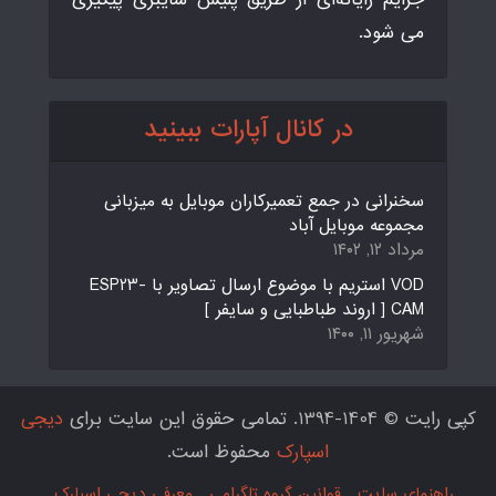
می شود.
در کانال آپارات ببینید
سخنرانی در جمع تعمیرکاران موبایل به میزبانی
مجموعه موبایل آباد
مرداد ۱۲, ۱۴۰۲
VOD استریم با موضوع ارسال تصاویر با ESP23-
CAM [ اروند طباطبایی و سایفر ]
شهریور ۱۱, ۱۴۰۰
کپی رایت © 1404-1394. تمامی حقوق این سایت برای
دیجی
اسپارک
محفوظ است.
راهنمای سایت
قوانین گروه تلگرامی
معرفی دیجی اسپارک