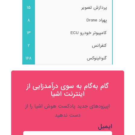
پردازش تصویر
15
پهپاد Drone
8
کامپیوتر خودرو ECU
13
کنفرانس
2
گنو/لینوکس
168
گام به‌گام به‌ سوی درآمدزایی از
اینترنت اشیا
اپیزودهای جدید پادکست هوش اشیا را از
دست ندهید
ایمیل