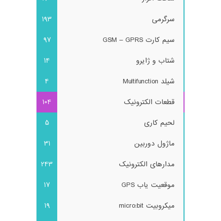
سرگرمی
193
سیم کارت GSM – GPRS
97
شتاب و ژایرو
14
شیلد Multifunction
4
قطعات الکترونیک
104
لحیم کاری
5
ماژول دوربین
31
مدارهای الکترونیک
243
موقعیت یاب GPS
17
میکروبیت micro:bit
19