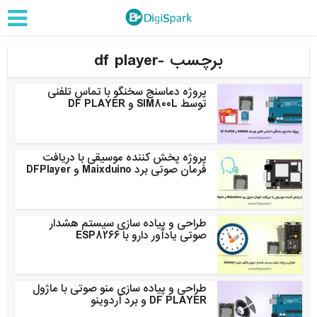
برچسب -df player
پروژه دماسنج سخنگو با تماس تلفنی
توسط SIM800L و DF PLAYER
پروژه پخش کننده موسیقی با دریافت
فرمان صوتی برد Maixduino و DFPlayer
طراحی و پیاده سازی سیستم هشدار
صوتی یادآور دارو با ESP8266
طراحی و پیاده سازی منو صوتی با ماژول
DF PLAYER و برد آردوینو