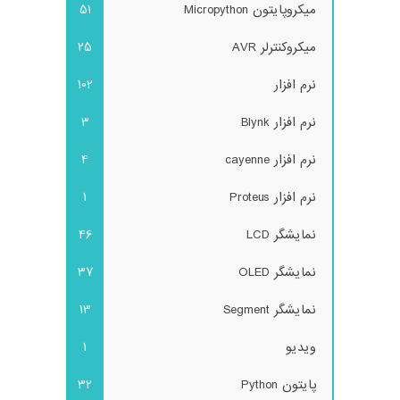
میکروپایتون Micropython
51
میکروکنترلر AVR
25
نرم افزار
102
نرم افزار Blynk
3
نرم افزار cayenne
4
نرم افزار Proteus
1
نمایشگر LCD
46
نمایشگر OLED
37
نمایشگر Segment
13
ویدیو
1
پایتون Python
32