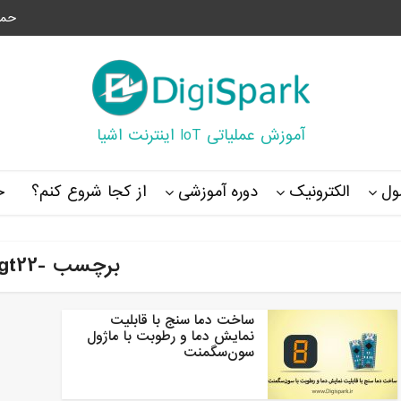
حما
آموزش عملیاتی IoT اینترنت اشیا
ل
الکترونیک
دوره آموزشی
از کجا شروع کنم؟
خ
برچسب -dgt22
ساخت دما سنج با قابلیت
نمایش دما و رطوبت با ماژول
سون‌سگمنت