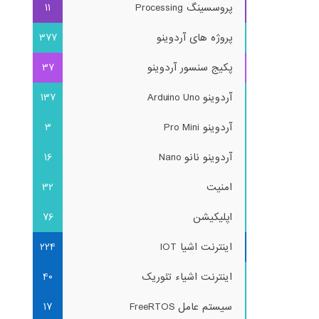
پروسسینگ Processing
11
پروژه های آردوینو
377
پکیج سنسور آردوینو
37
آردوینو Arduino Uno
137
آردوینو Pro Mini
3
آردوینو نانو Nano
16
امنیت
32
اپلیکیشن
76
اینترنت اشیا IOT
224
اینترنت اشیاء تئوریک
40
سیستم عامل FreeRTOS
17