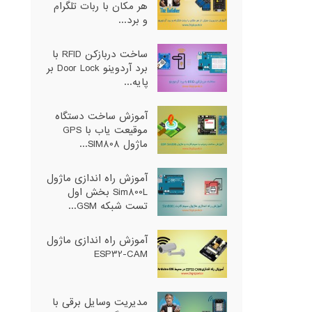
هر مکان با ربات تلگرام
و برد...
ساخت دربازکن RFID با
برد آردوینو Door Lock بر
پایه...
آموزش ساخت دستگاه
موقیعت یاب با GPS
ماژول SIM808...
آموزش راه اندازی ماژول
Sim800L بخش اول
تست شبکه GSM...
آموزش راه اندازی ماژول
ESP32-CAM
مدیریت وسایل برقی با