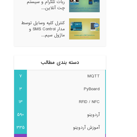
ربات تلگرام و سیستم
چت آنلاین...
کنترل کلیه وسایل توسط
مدار SMS Control و
ماژول سیم...
دسته بندی مطالب
7
MQTT
3
PyBoard
13
RFID / NFC
آردوینو
590
آموزش آردوینو
335