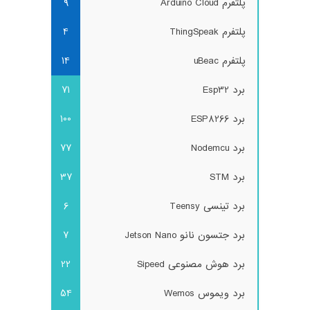
پلتفرم Arduino Cloud
9
پلتفرم ThingSpeak
4
پلتفرم uBeac
14
برد Esp32
71
برد ESP8266
100
برد Nodemcu
77
برد STM
37
برد تینسی Teensy
6
برد جتسون نانو Jetson Nano
7
برد هوش مصنوعی Sipeed
22
برد ویموس Wemos
54