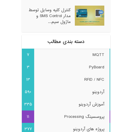
کنترل کلیه وسایل توسط
مدار SMS Control و
ماژول سیم...
دسته بندی مطالب
7
MQTT
3
PyBoard
13
RFID / NFC
آردوینو
590
آموزش آردوینو
335
پروسسینگ Processing
11
پروژه های آردوینو
377