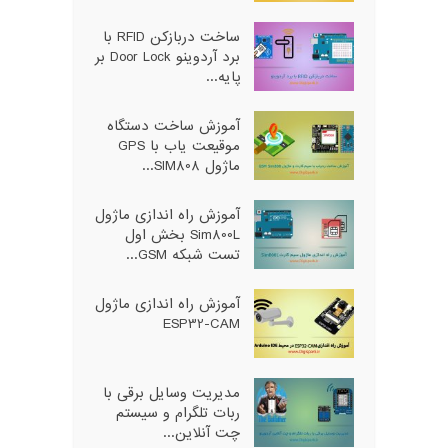
ساخت دربازکن RFID با
برد آردوینو Door Lock بر
پایه...
آموزش ساخت دستگاه
موقیعت یاب با GPS
ماژول SIM808...
آموزش راه اندازی ماژول
Sim800L بخش اول
تست شبکه GSM...
آموزش راه اندازی ماژول
ESP32-CAM
مدیریت وسایل برقی با
ربات تلگرام و سیستم
چت آنلاین...