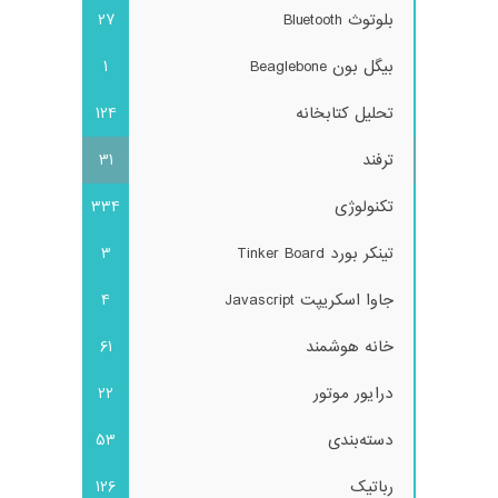
بلوتوث Bluetooth
27
بیگل بون Beaglebone
1
تحلیل کتابخانه
124
ترفند
31
تکنولوژی
334
تینکر بورد Tinker Board
3
جاوا اسکریپت Javascript
4
خانه هوشمند
61
درایور موتور
22
دسته‌بندی
53
رباتیک
126