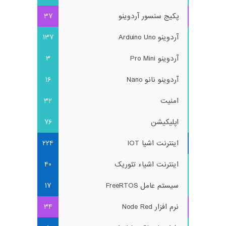
پکیج سنسور آردوینو
37
آردوینو Arduino Uno
137
آردوینو Pro Mini
3
آردوینو نانو Nano
16
امنیت
32
اپلیکیشن
76
اینترنت اشیا IOT
224
اینترنت اشیاء تئوریک
40
سیستم عامل FreeRTOS
17
نرم افزار Node Red
34