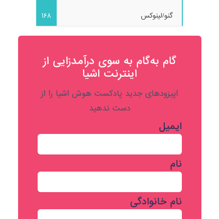
گنو/لینوکس
168
گام به‌گام به‌ سوی درآمدزایی از
اینترنت اشیا
اپیزودهای جدید پادکست هوش اشیا را از
دست ندهید
ایمیل
نام
نام خانوادگی