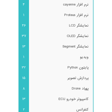
نرم افزار cayenne
4
نرم افزار Proteus
1
نمایشگر LCD
46
نمایشگر OLED
37
نمایشگر Segment
13
ویدیو
1
پایتون Python
32
پردازش تصویر
15
پهپاد Drone
8
کامپیوتر خودرو ECU
13
کنفرانس
2