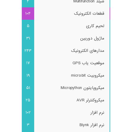
شیلد Multifunction
4
قطعات الکترونیک
104
لحیم کاری
5
ماژول دوربین
31
مدارهای الکترونیک
243
موقعیت یاب GPS
17
میکروبیت micro:bit
19
میکروپایتون Micropython
51
میکروکنترلر AVR
25
نرم افزار
102
نرم افزار Blynk
3