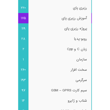
رزبری پای
220
آموزش رزبری پای
175
پروژه رزبری پای
119
روبو-پدیا
28
زبان C و Cpp
2
سازمان
1
سخت افزار
260
سرگرمی
193
سیم کارت GSM – GPRS
97
شتاب و ژایرو
14