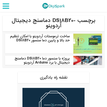
برچسب -DS18B20 دماسنج دیجیتال
آردوینو
ساخت ترموستات آردوینو با امکان تنظیم
حد بالا و پایین دما سنسور DS18B20
پروژه با سنسور دما DS18B20 دماسنج
دیجیتال با برد Arduino آردوینو
نقشه راه یادگیری