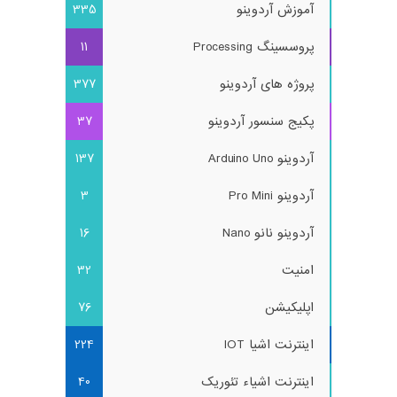
آموزش آردوینو
335
پروسسینگ Processing
11
پروژه های آردوینو
377
پکیج سنسور آردوینو
37
آردوینو Arduino Uno
137
آردوینو Pro Mini
3
آردوینو نانو Nano
16
امنیت
32
اپلیکیشن
76
اینترنت اشیا IOT
224
اینترنت اشیاء تئوریک
40