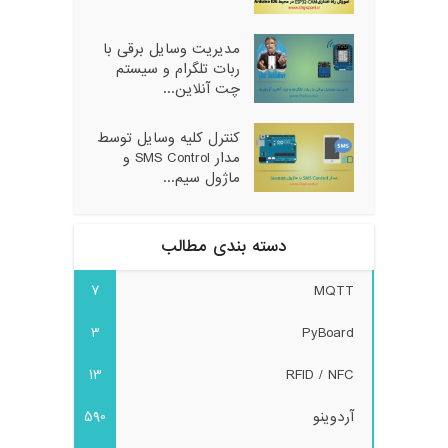
مدیریت وسایل برقی با
ربات تلگرام و سیستم
چت آنلاین...
کنترل کلیه وسایل توسط
مدار SMS Control و
ماژول سیم...
دسته بندی مطالب
7
MQTT
3
PyBoard
13
RFID / NFC
آردوینو
590