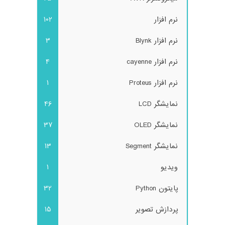
نرم افزار
102
نرم افزار Blynk
3
نرم افزار cayenne
4
نرم افزار Proteus
1
نمایشگر LCD
46
نمایشگر OLED
37
نمایشگر Segment
13
ویدیو
1
پایتون Python
32
پردازش تصویر
15