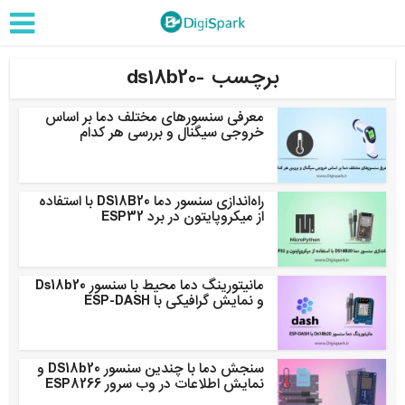
برچسب -ds18b20
معرفی سنسورهای مختلف دما بر اساس
خروجی سیگنال و بررسی هر کدام
راه‌اندازی سنسور دما DS18B20 با استفاده
از میکروپایتون در برد ESP32
مانیتورینگ دما محیط با سنسور Ds18b20
و نمایش گرافیکی با ESP-DASH
سنجش دما با چندین سنسور DS18b20 و
نمایش اطلاعات در وب سرور ESP8266