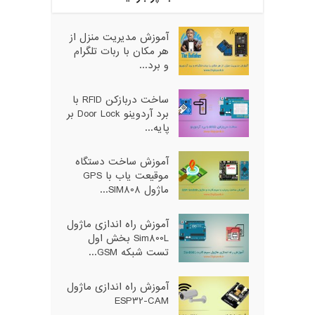
آموزش مدیریت منزل از
هر مکان با ربات تلگرام
و برد...
ساخت دربازکن RFID با
برد آردوینو Door Lock بر
پایه...
آموزش ساخت دستگاه
موقیعت یاب با GPS
ماژول SIM808...
آموزش راه اندازی ماژول
Sim800L بخش اول
تست شبکه GSM...
آموزش راه اندازی ماژول
ESP32-CAM