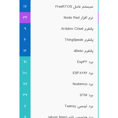
سیستم عامل FreeRTOS
17
نرم افزار Node Red
34
پلتفرم Arduino Cloud
9
پلتفرم ThingSpeak
4
پلتفرم uBeac
14
برد Esp32
71
برد ESP8266
100
برد Nodemcu
77
برد STM
37
برد تینسی Teensy
6
برد جتسون نانو Jetson Nano
7