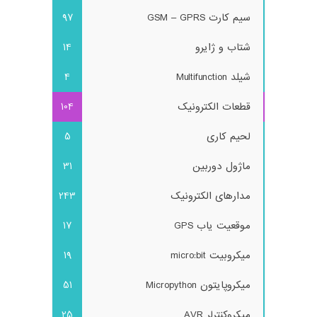
سیم کارت GSM – GPRS
97
شتاب و ژایرو
14
شیلد Multifunction
4
قطعات الکترونیک
104
لحیم کاری
5
ماژول دوربین
31
مدارهای الکترونیک
243
موقعیت یاب GPS
17
میکروبیت micro:bit
19
میکروپایتون Micropython
51
میکروکنترلر AVR
25