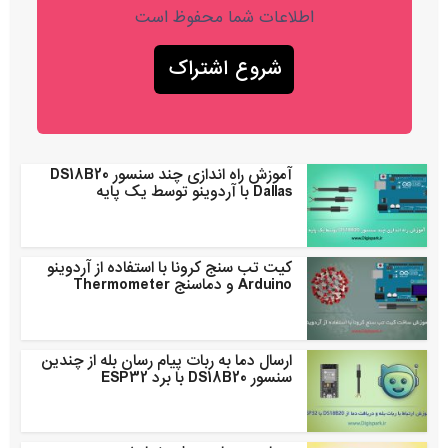
اطلاعات شما محفوظ است
آموزش راه اندازی چند سنسور DS18B20
Dallas با آردوینو توسط یک پایه
کیت تب سنج کرونا با استفاده از آردوینو
Arduino و دماسنج Thermometer
ارسال دما به ربات پیام رسان بله از چندین
سنسور DS18B20 با برد ESP32