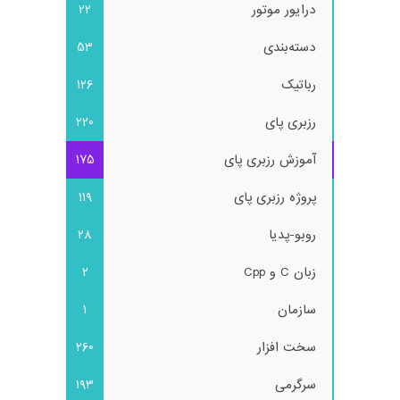
درایور موتور
22
دسته‌بندی
53
رباتیک
126
رزبری پای
220
آموزش رزبری پای
175
پروژه رزبری پای
119
روبو-پدیا
28
زبان C و Cpp
2
سازمان
1
سخت افزار
260
سرگرمی
193