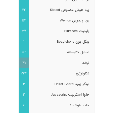
برد هوش مصنوعی Sipeed
22
برد ویموس Wemos
54
بلوتوث Bluetooth
27
بیگل بون Beaglebone
1
تحلیل کتابخانه
124
ترفند
31
تکنولوژی
334
تینکر بورد Tinker Board
3
جاوا اسکریپت Javascript
4
خانه هوشمند
61