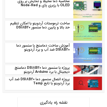
محاسبه دما محیط و نمایش بر روی
OLED با رزبری پای و Node-Red
ساخت ترموستات آردوینو با امکان تنظیم
حد بالا و پایین دما سنسور DS18B20
آموزش ساخت دماسنج با سنسور دما
DS18B20 ضد آب و برد آردوینو
پروژه با سنسور دما DS18B20 دماسنج
دیجیتال با برد Arduino آردوینو
پروژه اتصال سنسور دما DS18B20 ضد آب
برد آردوینو با تابع Temp
نقشه راه یادگیری