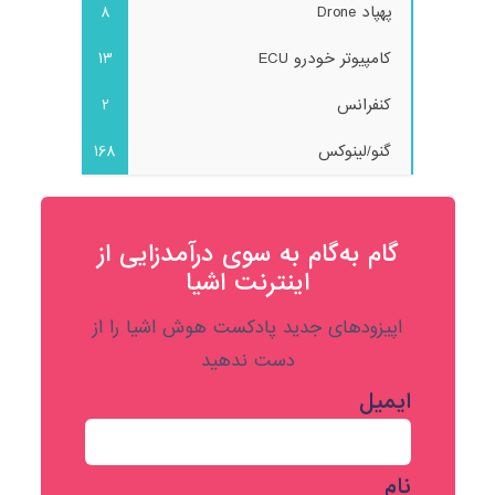
پهپاد Drone
8
کامپیوتر خودرو ECU
13
کنفرانس
2
گنو/لینوکس
168
گام به‌گام به‌ سوی درآمدزایی از
اینترنت اشیا
اپیزودهای جدید پادکست هوش اشیا را از
دست ندهید
ایمیل
نام