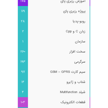
آموزش رزبری پای
175
پروژه رزبری پای
119
روبو-پدیا
28
زبان C و Cpp
2
سازمان
1
سخت افزار
260
سرگرمی
193
سیم کارت GSM – GPRS
97
شتاب و ژایرو
14
شیلد Multifunction
4
قطعات الکترونیک
104