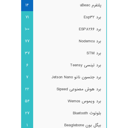
پلتفرم uBeac
14
برد Esp32
71
برد ESP8266
100
برد Nodemcu
77
برد STM
37
برد تینسی Teensy
6
برد جتسون نانو Jetson Nano
7
برد هوش مصنوعی Sipeed
22
برد ویموس Wemos
54
بلوتوث Bluetooth
27
بیگل بون Beaglebone
1