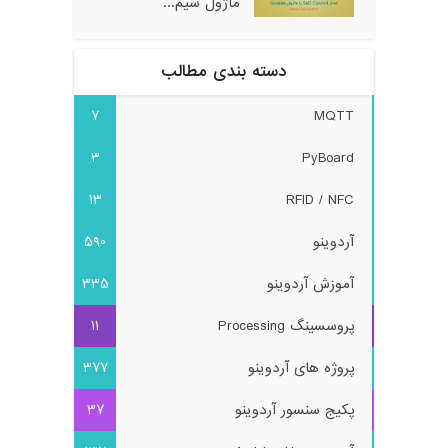
ماژول سیم...
دسته بندی مطالب
7
MQTT
3
PyBoard
13
RFID / NFC
آردوینو
590
آموزش آردوینو
335
پروسسینگ Processing
11
پروژه های آردوینو
377
پکیج سنسور آردوینو
37