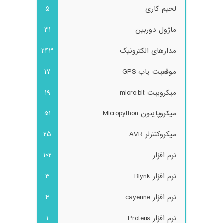
لحیم کاری
5
ماژول دوربین
31
مدارهای الکترونیک
243
موقعیت یاب GPS
17
میکروبیت micro:bit
19
میکروپایتون Micropython
51
میکروکنترلر AVR
25
نرم افزار
102
نرم افزار Blynk
3
نرم افزار cayenne
4
نرم افزار Proteus
1