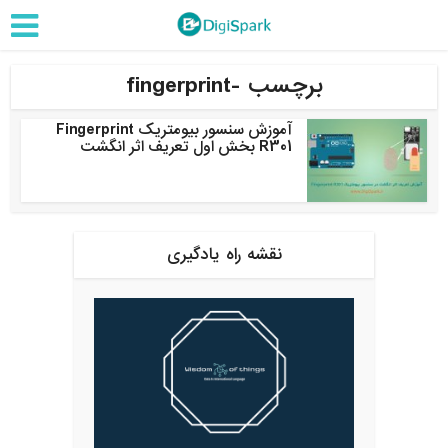
برچسب -fingerprint
آموزش سنسور بیومتریک Fingerprint
R301 بخش اول تعریف اثر انگشت
نقشه راه یادگیری