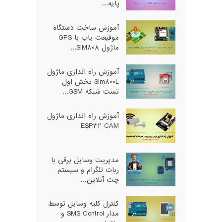
پایه...
آموزش ساخت دستگاه
موقیعت یاب با GPS
ماژول SIM808...
آموزش راه اندازی ماژول
Sim800L بخش اول
تست شبکه GSM...
آموزش راه اندازی ماژول
ESP32-CAM
مدیریت وسایل برقی با
ربات تلگرام و سیستم
چت آنلاین...
کنترل کلیه وسایل توسط
مدار SMS Control و