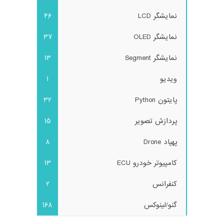
نمایشگر LCD
46
نمایشگر OLED
37
نمایشگر Segment
13
ویدیو
1
پایتون Python
32
پردازش تصویر
15
پهپاد Drone
8
کامپیوتر خودرو ECU
13
کنفرانس
2
گنو/لینوکس
168