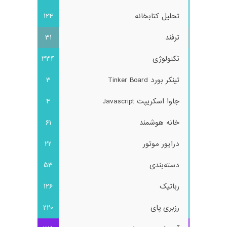
تحلیل کتابخانه
124
ترفند
31
تکنولوژی
334
تینکر بورد Tinker Board
3
جاوا اسکریپت Javascript
4
خانه هوشمند
61
درایور موتور
22
دسته‌بندی
53
رباتیک
126
رزبری پای
220