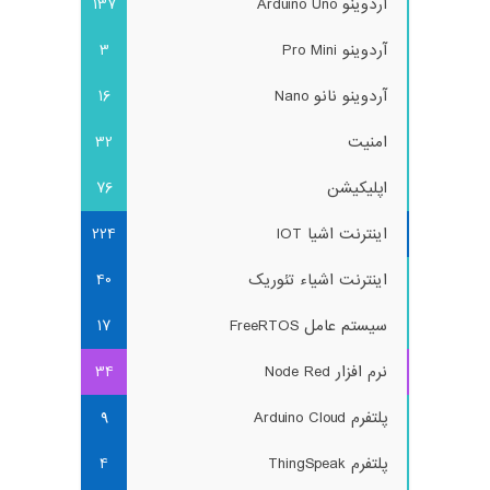
آردوینو Arduino Uno
137
آردوینو Pro Mini
3
آردوینو نانو Nano
16
امنیت
32
اپلیکیشن
76
اینترنت اشیا IOT
224
اینترنت اشیاء تئوریک
40
سیستم عامل FreeRTOS
17
نرم افزار Node Red
34
پلتفرم Arduino Cloud
9
پلتفرم ThingSpeak
4