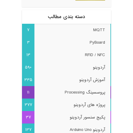
دسته بندی مطالب
7
MQTT
3
PyBoard
13
RFID / NFC
آردوینو
590
آموزش آردوینو
335
پروسسینگ Processing
11
پروژه های آردوینو
377
پکیج سنسور آردوینو
37
آردوینو Arduino Uno
137