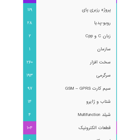
پروژه رزبری پای
119
روبو-پدیا
28
زبان C و Cpp
2
سازمان
1
سخت افزار
260
سرگرمی
193
سیم کارت GSM – GPRS
97
شتاب و ژایرو
14
شیلد Multifunction
4
قطعات الکترونیک
104