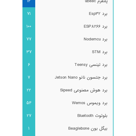
پلتفرم uBeac
14
برد Esp32
71
برد ESP8266
100
برد Nodemcu
77
برد STM
37
برد تینسی Teensy
6
برد جتسون نانو Jetson Nano
7
برد هوش مصنوعی Sipeed
22
برد ویموس Wemos
54
بلوتوث Bluetooth
27
بیگل بون Beaglebone
1