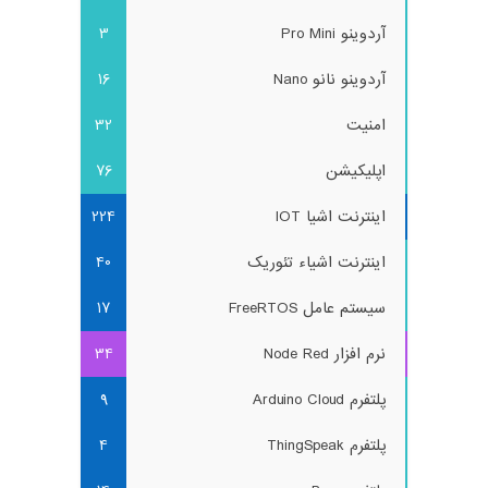
آردوینو Pro Mini
3
آردوینو نانو Nano
16
امنیت
32
اپلیکیشن
76
اینترنت اشیا IOT
224
اینترنت اشیاء تئوریک
40
سیستم عامل FreeRTOS
17
نرم افزار Node Red
34
پلتفرم Arduino Cloud
9
پلتفرم ThingSpeak
4