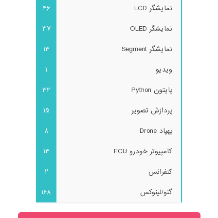
نمایشگر LCD
46
نمایشگر OLED
37
نمایشگر Segment
13
ویدیو
1
پایتون Python
32
پردازش تصویر
15
پهپاد Drone
8
کامپیوتر خودرو ECU
13
کنفرانس
2
گنو/لینوکس
168