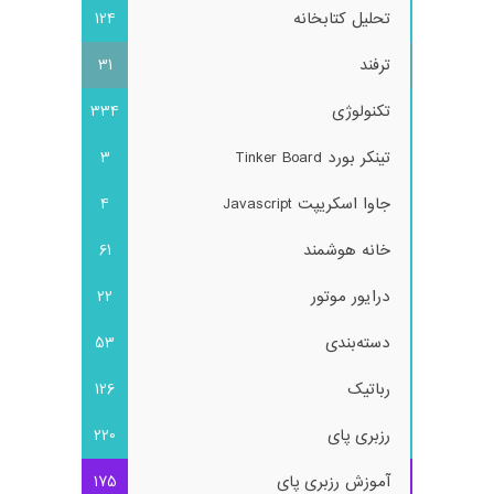
تحلیل کتابخانه
124
ترفند
31
تکنولوژی
334
تینکر بورد Tinker Board
3
جاوا اسکریپت Javascript
4
خانه هوشمند
61
درایور موتور
22
دسته‌بندی
53
رباتیک
126
رزبری پای
220
آموزش رزبری پای
175