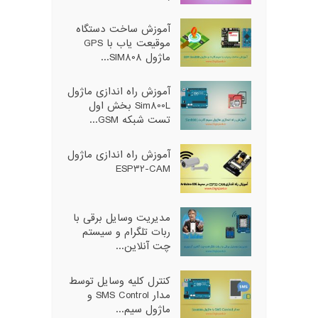
آموزش ساخت دستگاه
موقیعت یاب با GPS
ماژول SIM808...
آموزش راه اندازی ماژول
Sim800L بخش اول
تست شبکه GSM...
آموزش راه اندازی ماژول
ESP32-CAM
مدیریت وسایل برقی با
ربات تلگرام و سیستم
چت آنلاین...
کنترل کلیه وسایل توسط
مدار SMS Control و
ماژول سیم...