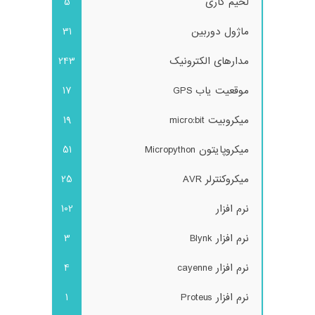
لحیم کاری
5
ماژول دوربین
31
مدارهای الکترونیک
243
موقعیت یاب GPS
17
میکروبیت micro:bit
19
میکروپایتون Micropython
51
میکروکنترلر AVR
25
نرم افزار
102
نرم افزار Blynk
3
نرم افزار cayenne
4
نرم افزار Proteus
1