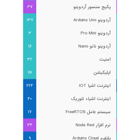
پکیج سنسور آردوینو
37
آردوینو Arduino Uno
137
آردوینو Pro Mini
3
آردوینو نانو Nano
16
امنیت
32
اپلیکیشن
76
اینترنت اشیا IOT
224
اینترنت اشیاء تئوریک
40
سیستم عامل FreeRTOS
17
نرم افزار Node Red
34
پلتفرم Arduino Cloud
9