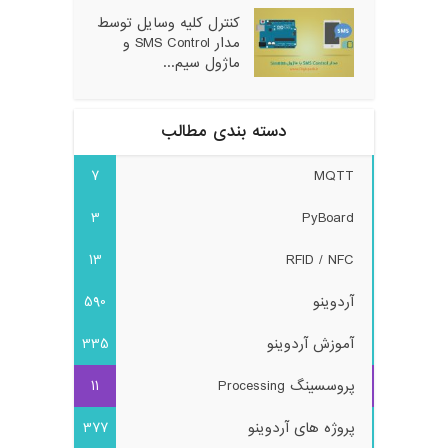
کنترل کلیه وسایل توسط
مدار SMS Control و
ماژول سیم...
دسته بندی مطالب
7
MQTT
3
PyBoard
13
RFID / NFC
آردوینو
590
آموزش آردوینو
335
پروسسینگ Processing
11
پروژه های آردوینو
377