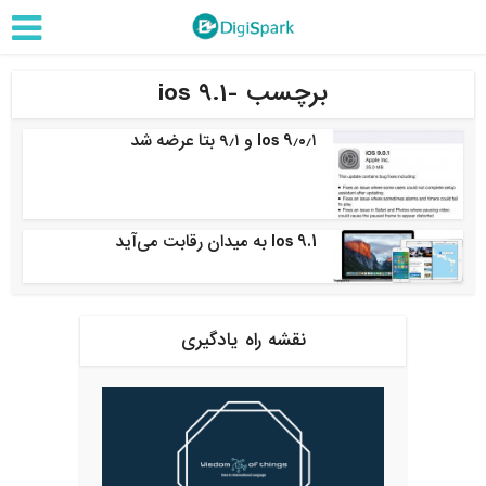
برچسب -ios 9.1
Ios 9٫۰٫۱ و ۹٫۱ بتا عرضه شد
Ios 9.1 به میدان رقابت می‌آید
نقشه راه یادگیری