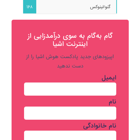
گنو/لینوکس
168
گام به‌گام به‌ سوی درآمدزایی از
اینترنت اشیا
اپیزودهای جدید پادکست هوش اشیا را از
دست ندهید
ایمیل
نام
نام خانوادگی