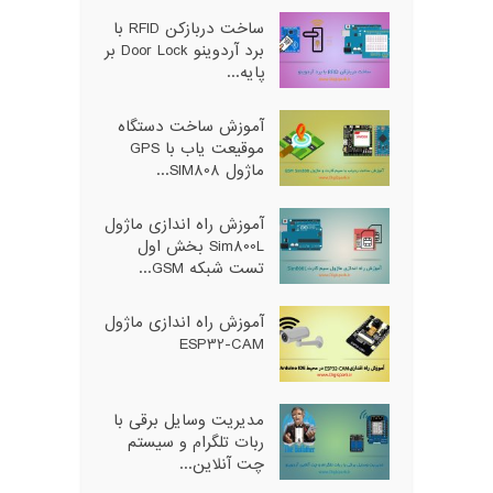
ساخت دربازکن RFID با
برد آردوینو Door Lock بر
پایه...
آموزش ساخت دستگاه
موقیعت یاب با GPS
ماژول SIM808...
آموزش راه اندازی ماژول
Sim800L بخش اول
تست شبکه GSM...
آموزش راه اندازی ماژول
ESP32-CAM
مدیریت وسایل برقی با
ربات تلگرام و سیستم
چت آنلاین...