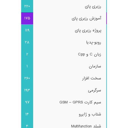
رزبری پای
220
آموزش رزبری پای
175
پروژه رزبری پای
119
روبو-پدیا
28
زبان C و Cpp
2
سازمان
1
سخت افزار
260
سرگرمی
193
سیم کارت GSM – GPRS
97
شتاب و ژایرو
14
شیلد Multifunction
4