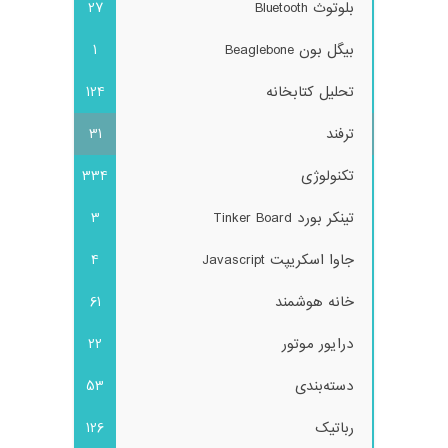
بلوتوث Bluetooth
27
بیگل بون Beaglebone
1
تحلیل کتابخانه
124
ترفند
31
تکنولوژی
334
تینکر بورد Tinker Board
3
جاوا اسکریپت Javascript
4
خانه هوشمند
61
درایور موتور
22
دسته‌بندی
53
رباتیک
126