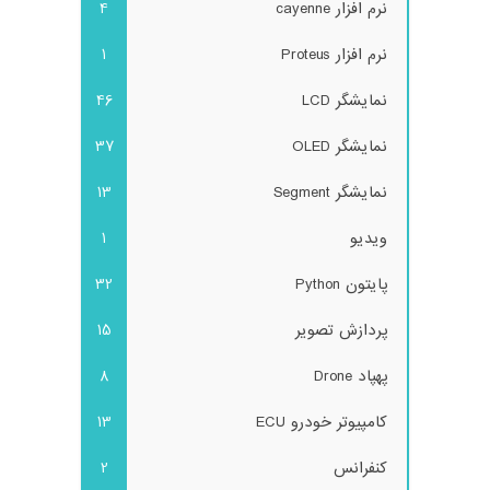
نرم افزار cayenne
4
نرم افزار Proteus
1
نمایشگر LCD
46
نمایشگر OLED
37
نمایشگر Segment
13
ویدیو
1
پایتون Python
32
پردازش تصویر
15
پهپاد Drone
8
کامپیوتر خودرو ECU
13
کنفرانس
2