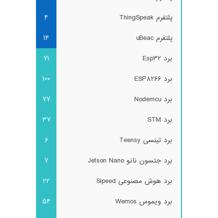
پلتفرم ThingSpeak
4
پلتفرم uBeac
14
برد Esp32
71
برد ESP8266
100
برد Nodemcu
77
برد STM
37
برد تینسی Teensy
6
برد جتسون نانو Jetson Nano
7
برد هوش مصنوعی Sipeed
22
برد ویموس Wemos
54