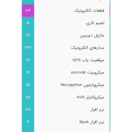
قطعات الکترونیک
104
لحیم کاری
5
ماژول دوربین
31
مدارهای الکترونیک
243
موقعیت یاب GPS
17
میکروبیت micro:bit
19
میکروپایتون Micropython
51
میکروکنترلر AVR
25
نرم افزار
102
نرم افزار Blynk
3