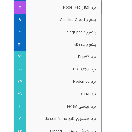
نرم افزار Node Red
34
پلتفرم Arduino Cloud
9
پلتفرم ThingSpeak
4
پلتفرم uBeac
14
برد Esp32
71
برد ESP8266
100
برد Nodemcu
77
برد STM
37
برد تینسی Teensy
6
برد جتسون نانو Jetson Nano
7
برد هوش مصنوعی Sipeed
22