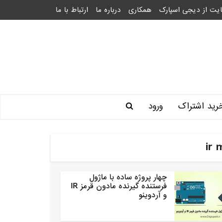
یت از دیجی اسپارک
همکاری
درباره ما
ارتباط با ما
رید اشتراک
ورود
چهار پروژه ساده با ماژول
فرستنده گیرنده مادون قرمز IR
و آردوینو