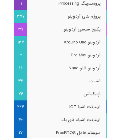
پروسسینگ Processing
11
پروژه های آردوینو
377
پکیج سنسور آردوینو
37
آردوینو Arduino Uno
137
آردوینو Pro Mini
3
آردوینو نانو Nano
16
امنیت
32
اپلیکیشن
76
اینترنت اشیا IOT
224
اینترنت اشیاء تئوریک
40
سیستم عامل FreeRTOS
17