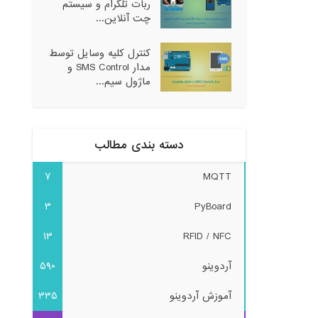
ربات تلگرام و سیستم
چت آنلاین...
کنترل کلیه وسایل توسط
مدار SMS Control و
ماژول سیم...
دسته بندی مطالب
7
MQTT
3
PyBoard
13
RFID / NFC
آردوینو
590
آموزش آردوینو
335