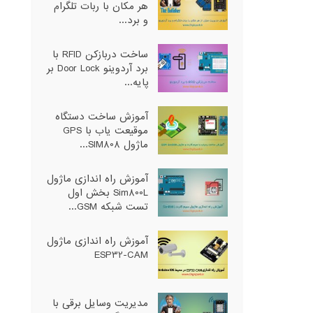
هر مکان با ربات تلگرام
و برد...
ساخت دربازکن RFID با
برد آردوینو Door Lock بر
پایه...
آموزش ساخت دستگاه
موقیعت یاب با GPS
ماژول SIM808...
آموزش راه اندازی ماژول
Sim800L بخش اول
تست شبکه GSM...
آموزش راه اندازی ماژول
ESP32-CAM
مدیریت وسایل برقی با