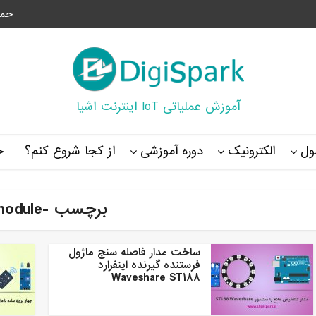
حما
آموزش عملیاتی IoT اینترنت اشیا
ل
الکترونیک
دوره آموزشی
از کجا شروع کنم؟
خ
برچسب -ir module
ساخت مدار فاصله سنج ماژول
فرستنده گیرنده اینفرارد
Waveshare ST188