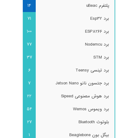
پلتفرم uBeac
14
برد Esp32
71
برد ESP8266
100
برد Nodemcu
77
برد STM
37
برد تینسی Teensy
6
برد جتسون نانو Jetson Nano
7
برد هوش مصنوعی Sipeed
22
برد ویموس Wemos
54
بلوتوث Bluetooth
27
بیگل بون Beaglebone
1