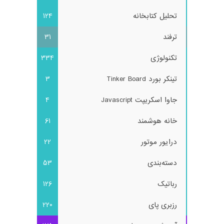
تحلیل کتابخانه
124
ترفند
31
تکنولوژی
334
تینکر بورد Tinker Board
3
جاوا اسکریپت Javascript
4
خانه هوشمند
61
درایور موتور
22
دسته‌بندی
53
رباتیک
126
رزبری پای
220