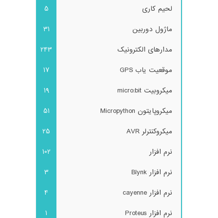
لحیم کاری
5
ماژول دوربین
31
مدارهای الکترونیک
243
موقعیت یاب GPS
17
میکروبیت micro:bit
19
میکروپایتون Micropython
51
میکروکنترلر AVR
25
نرم افزار
102
نرم افزار Blynk
3
نرم افزار cayenne
4
نرم افزار Proteus
1