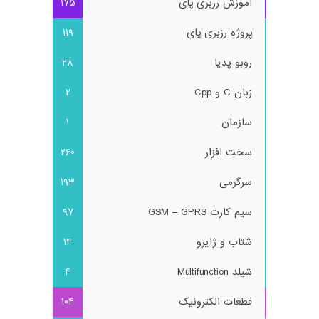
آموزش رزبری پای
175
پروژه رزبری پای
119
روبو-پدیا
28
زبان C و Cpp
2
سازمان
1
سخت افزار
260
سرگرمی
193
سیم کارت GSM – GPRS
97
شتاب و ژایرو
14
شیلد Multifunction
4
قطعات الکترونیک
104