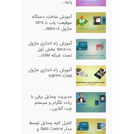
پایه...
آموزش ساخت دستگاه
موقیعت یاب با GPS
ماژول SIM808...
آموزش راه اندازی ماژول
Sim800L بخش اول
تست شبکه GSM...
آموزش راه اندازی ماژول
ESP32-CAM
مدیریت وسایل برقی با
ربات تلگرام و سیستم
چت آنلاین...
کنترل کلیه وسایل توسط
مدار SMS Control و