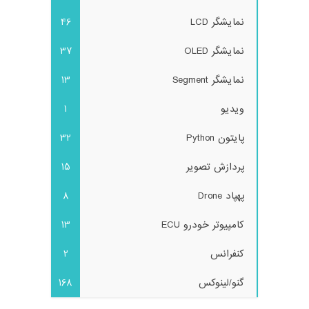
نمایشگر LCD
46
نمایشگر OLED
37
نمایشگر Segment
13
ویدیو
1
پایتون Python
32
پردازش تصویر
15
پهپاد Drone
8
کامپیوتر خودرو ECU
13
کنفرانس
2
گنو/لینوکس
168