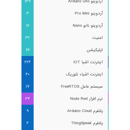
آردوینو Arduino Uno
137
آردوینو Pro Mini
3
آردوینو نانو Nano
16
امنیت
32
اپلیکیشن
76
اینترنت اشیا IOT
224
اینترنت اشیاء تئوریک
40
سیستم عامل FreeRTOS
17
نرم افزار Node Red
34
پلتفرم Arduino Cloud
9
پلتفرم ThingSpeak
4