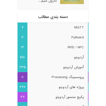
ماژول سیم...
دسته بندی مطالب
7
MQTT
3
PyBoard
13
RFID / NFC
آردوینو
590
آموزش آردوینو
335
پروسسینگ Processing
11
پروژه های آردوینو
377
پکیج سنسور آردوینو
37