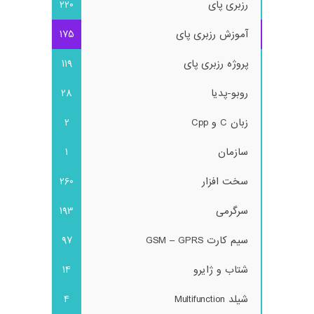
رزبری پای
220
آموزش رزبری پای
175
پروژه رزبری پای
119
روبو-پدیا
28
زبان C و Cpp
2
سازمان
1
سخت افزار
260
سرگرمی
193
سیم کارت GSM – GPRS
97
شتاب و ژایرو
14
شیلد Multifunction
4