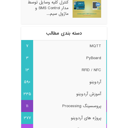
کنترل کلیه وسایل توسط
مدار SMS Control و
ماژول سیم...
دسته بندی مطالب
7
MQTT
3
PyBoard
13
RFID / NFC
آردوینو
590
آموزش آردوینو
335
پروسسینگ Processing
11
پروژه های آردوینو
377