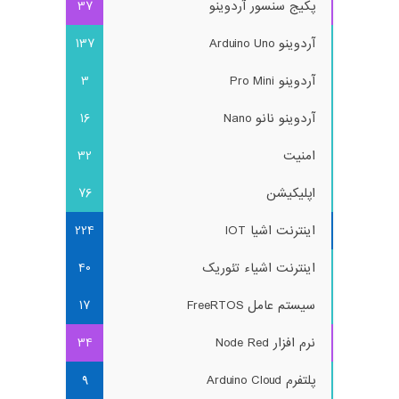
پکیج سنسور آردوینو
37
آردوینو Arduino Uno
137
آردوینو Pro Mini
3
آردوینو نانو Nano
16
امنیت
32
اپلیکیشن
76
اینترنت اشیا IOT
224
اینترنت اشیاء تئوریک
40
سیستم عامل FreeRTOS
17
نرم افزار Node Red
34
پلتفرم Arduino Cloud
9