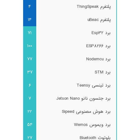
پلتفرم ThingSpeak
4
پلتفرم uBeac
14
برد Esp32
71
برد ESP8266
100
برد Nodemcu
77
برد STM
37
برد تینسی Teensy
6
برد جتسون نانو Jetson Nano
7
برد هوش مصنوعی Sipeed
22
برد ویموس Wemos
54
بلوتوث Bluetooth
27