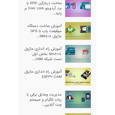
ساخت دربازکن RFID با
برد آردوینو Door Lock بر
پایه...
آموزش ساخت دستگاه
موقیعت یاب با GPS
ماژول SIM808...
آموزش راه اندازی ماژول
Sim800L بخش اول
تست شبکه GSM...
آموزش راه اندازی ماژول
ESP32-CAM
مدیریت وسایل برقی با
ربات تلگرام و سیستم
چت آنلاین...