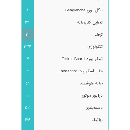
بیگل بون Beaglebone
1
تحلیل کتابخانه
124
ترفند
31
تکنولوژی
334
تینکر بورد Tinker Board
3
جاوا اسکریپت Javascript
4
خانه هوشمند
61
درایور موتور
22
دسته‌بندی
53
رباتیک
126