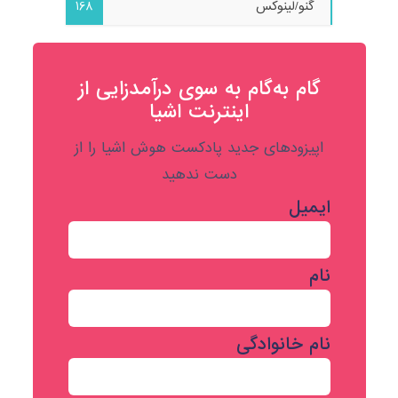
گنو/لینوکس
168
گام به‌گام به‌ سوی درآمدزایی از
اینترنت اشیا
اپیزودهای جدید پادکست هوش اشیا را از
دست ندهید
ایمیل
نام
نام خانوادگی