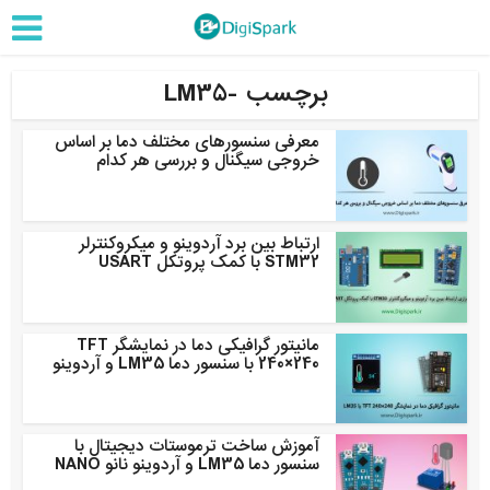
برچسب -LM35
معرفی سنسورهای مختلف دما بر اساس
خروجی سیگنال و بررسی هر کدام
ارتباط بین برد آردوینو و میکروکنترلر
STM32 با کمک پروتکل USART
مانیتور گرافیکی دما در نمایشگر TFT
240×240 با سنسور دما LM35 و آردوینو
آموزش ساخت ترموستات دیجیتال با
سنسور دما LM35 و آردوینو نانو NANO