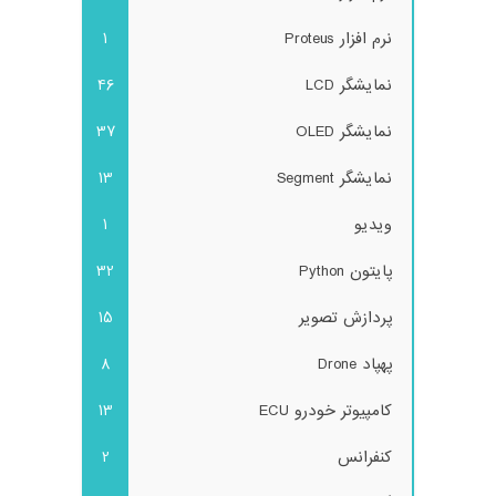
نرم افزار Proteus
1
نمایشگر LCD
46
نمایشگر OLED
37
نمایشگر Segment
13
ویدیو
1
پایتون Python
32
پردازش تصویر
15
پهپاد Drone
8
کامپیوتر خودرو ECU
13
کنفرانس
2