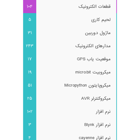
قطعات الکترونیک
104
لحیم کاری
5
ماژول دوربین
31
مدارهای الکترونیک
243
موقعیت یاب GPS
17
میکروبیت micro:bit
19
میکروپایتون Micropython
51
میکروکنترلر AVR
25
نرم افزار
102
نرم افزار Blynk
3
نرم افزار cayenne
4