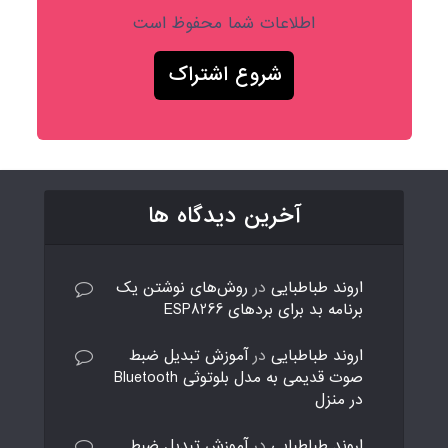
اطلاعات شما محفوظ است
آخرین دیدگاه ها
اروند طباطبایی
در
روش‌های نوشتن یک
برنامه بد برای بردهای ESP8266
اروند طباطبایی
در
آموزش تبدیل ضبط
صوت قدیمی به مدل بلوتوثی Bluetooth
در منزل
اروند طباطبایی
در
آموزش تبدیل ضبط