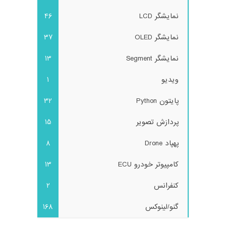
نمایشگر LCD
46
نمایشگر OLED
37
نمایشگر Segment
13
ویدیو
1
پایتون Python
32
پردازش تصویر
15
پهپاد Drone
8
کامپیوتر خودرو ECU
13
کنفرانس
2
گنو/لینوکس
168