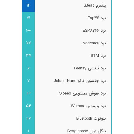
پلتفرم uBeac
14
برد Esp32
71
برد ESP8266
100
برد Nodemcu
77
برد STM
37
برد تینسی Teensy
6
برد جتسون نانو Jetson Nano
7
برد هوش مصنوعی Sipeed
22
برد ویموس Wemos
54
بلوتوث Bluetooth
27
بیگل بون Beaglebone
1