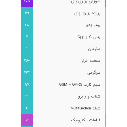
آموزش رزبری پای
175
پروژه رزبری پای
119
روبو-پدیا
28
زبان C و Cpp
2
سازمان
1
سخت افزار
260
سرگرمی
193
سیم کارت GSM – GPRS
97
شتاب و ژایرو
14
شیلد Multifunction
4
قطعات الکترونیک
104