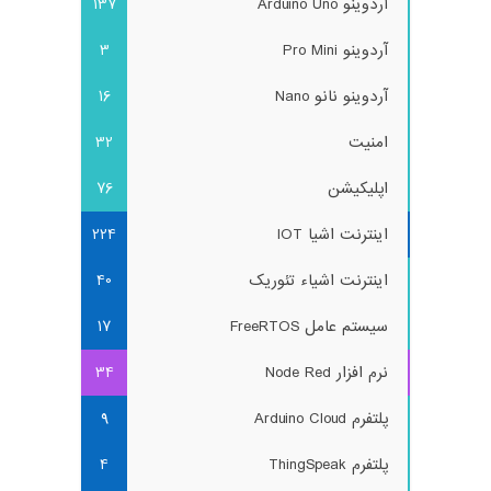
آردوینو Arduino Uno
137
آردوینو Pro Mini
3
آردوینو نانو Nano
16
امنیت
32
اپلیکیشن
76
اینترنت اشیا IOT
224
اینترنت اشیاء تئوریک
40
سیستم عامل FreeRTOS
17
نرم افزار Node Red
34
پلتفرم Arduino Cloud
9
پلتفرم ThingSpeak
4