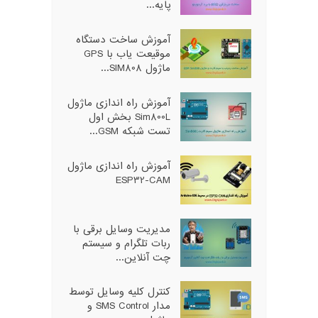
پایه...
آموزش ساخت دستگاه
موقیعت یاب با GPS
ماژول SIM808...
آموزش راه اندازی ماژول
Sim800L بخش اول
تست شبکه GSM...
آموزش راه اندازی ماژول
ESP32-CAM
مدیریت وسایل برقی با
ربات تلگرام و سیستم
چت آنلاین...
کنترل کلیه وسایل توسط
مدار SMS Control و