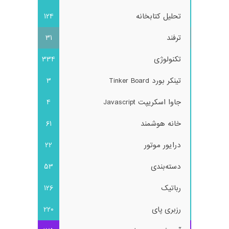
تحلیل کتابخانه
124
ترفند
31
تکنولوژی
334
تینکر بورد Tinker Board
3
جاوا اسکریپت Javascript
4
خانه هوشمند
61
درایور موتور
22
دسته‌بندی
53
رباتیک
126
رزبری پای
220