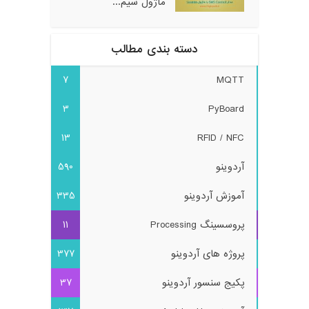
ماژول سیم...
دسته بندی مطالب
7
MQTT
3
PyBoard
13
RFID / NFC
آردوینو
590
آموزش آردوینو
335
پروسسینگ Processing
11
پروژه های آردوینو
377
پکیج سنسور آردوینو
37