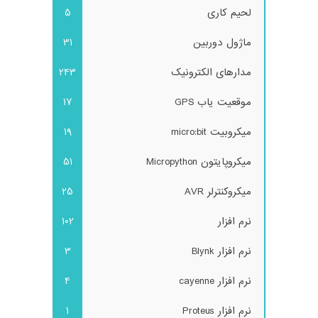
لحیم کاری
5
ماژول دوربین
31
مدارهای الکترونیک
243
موقعیت یاب GPS
17
میکروبیت micro:bit
19
میکروپایتون Micropython
51
میکروکنترلر AVR
25
نرم افزار
102
نرم افزار Blynk
3
نرم افزار cayenne
4
نرم افزار Proteus
1