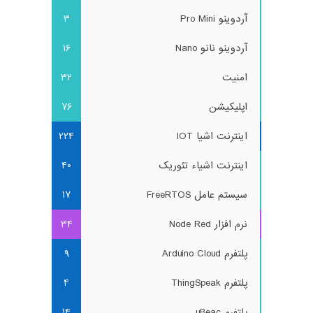
آردوینو Pro Mini
3
آردوینو نانو Nano
16
امنیت
32
اپلیکیشن
76
اینترنت اشیا IOT
224
اینترنت اشیاء تئوریک
40
سیستم عامل FreeRTOS
17
نرم افزار Node Red
34
پلتفرم Arduino Cloud
9
پلتفرم ThingSpeak
4
پلتفرم uBeac
14