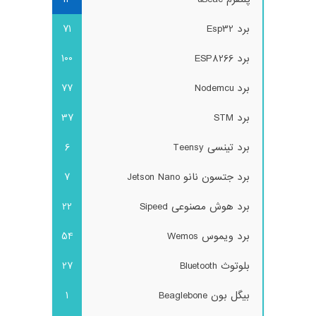
برد Esp32
71
برد ESP8266
100
برد Nodemcu
77
برد STM
37
برد تینسی Teensy
6
برد جتسون نانو Jetson Nano
7
برد هوش مصنوعی Sipeed
22
برد ویموس Wemos
54
بلوتوث Bluetooth
27
بیگل بون Beaglebone
1