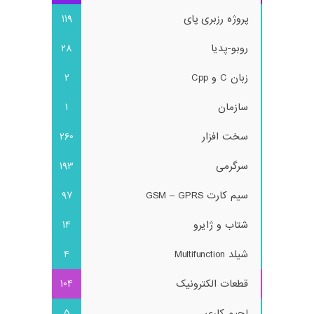
پروژه رزبری پای
119
روبو-پدیا
28
زبان C و Cpp
2
سازمان
1
سخت افزار
260
سرگرمی
193
سیم کارت GSM – GPRS
97
شتاب و ژایرو
14
شیلد Multifunction
4
قطعات الکترونیک
104
لحیم کاری
5