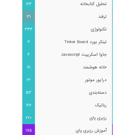
تحلیل کتابخانه
124
ترفند
31
تکنولوژی
334
تینکر بورد Tinker Board
3
جاوا اسکریپت Javascript
4
خانه هوشمند
61
درایور موتور
22
دسته‌بندی
53
رباتیک
126
رزبری پای
220
آموزش رزبری پای
175