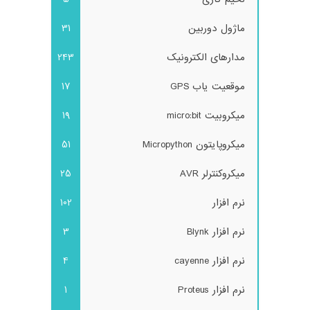
ماژول دوربین
31
مدارهای الکترونیک
243
موقعیت یاب GPS
17
میکروبیت micro:bit
19
میکروپایتون Micropython
51
میکروکنترلر AVR
25
نرم افزار
102
نرم افزار Blynk
3
نرم افزار cayenne
4
نرم افزار Proteus
1