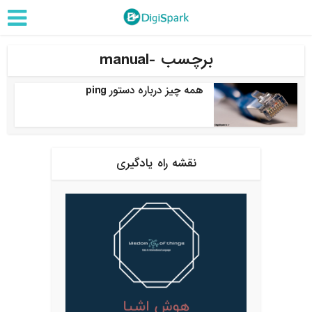
برچسب -manual
همه چیز درباره دستور ping
نقشه راه یادگیری