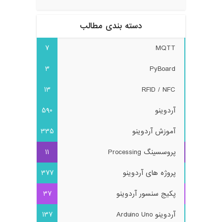
دسته بندی مطالب
7
MQTT
3
PyBoard
13
RFID / NFC
آردوینو
590
آموزش آردوینو
335
پروسسینگ Processing
11
پروژه های آردوینو
377
پکیج سنسور آردوینو
37
آردوینو Arduino Uno
137