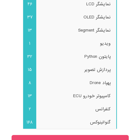
نمایشگر LCD
46
نمایشگر OLED
37
نمایشگر Segment
13
ویدیو
1
پایتون Python
32
پردازش تصویر
15
پهپاد Drone
8
کامپیوتر خودرو ECU
13
کنفرانس
2
گنو/لینوکس
168