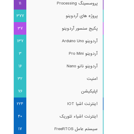
پروسسینگ Processing
11
پروژه های آردوینو
377
پکیج سنسور آردوینو
37
آردوینو Arduino Uno
137
آردوینو Pro Mini
3
آردوینو نانو Nano
16
امنیت
32
اپلیکیشن
76
اینترنت اشیا IOT
224
اینترنت اشیاء تئوریک
40
سیستم عامل FreeRTOS
17