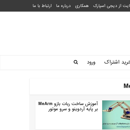
یت از دیجی اسپارک
همکاری
درباره ما
ارتباط با ما
رید اشتراک
ورود
آموزش ساخت ربات بازو MeArm
بر پایه آردوینو و سرو موتور