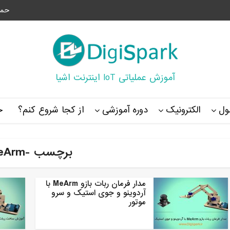
حما
آموزش عملیاتی IoT اینترنت اشیا
ل
الکترونیک
دوره آموزشی
از کجا شروع کنم؟
خ
برچسب -MeArm
مدار فرمان ربات بازو MeArm با
آردوینو و جوی استیک و سرو
موتور