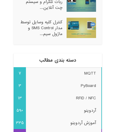
ربات تلگرام و سیستم
چت آنلاین...
کنترل کلیه وسایل توسط
مدار SMS Control و
ماژول سیم...
دسته بندی مطالب
7
MQTT
3
PyBoard
13
RFID / NFC
آردوینو
590
آموزش آردوینو
335