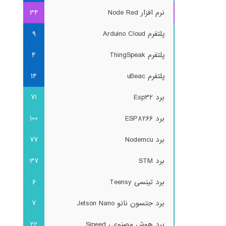
نرم افزار Node Red
34
پلتفرم Arduino Cloud
9
پلتفرم ThingSpeak
4
پلتفرم uBeac
14
برد Esp32
71
برد ESP8266
100
برد Nodemcu
77
برد STM
37
برد تینسی Teensy
6
برد جتسون نانو Jetson Nano
7
برد هوش مصنوعی Sipeed
22