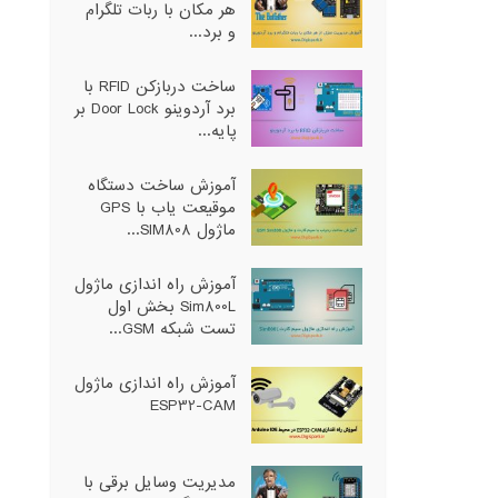
هر مکان با ربات تلگرام
و برد...
ساخت دربازکن RFID با
برد آردوینو Door Lock بر
پایه...
آموزش ساخت دستگاه
موقیعت یاب با GPS
ماژول SIM808...
آموزش راه اندازی ماژول
Sim800L بخش اول
تست شبکه GSM...
آموزش راه اندازی ماژول
ESP32-CAM
مدیریت وسایل برقی با