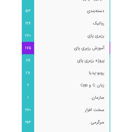
دسته‌بندی
53
رباتیک
126
رزبری پای
220
آموزش رزبری پای
175
پروژه رزبری پای
119
روبو-پدیا
28
زبان C و Cpp
2
سازمان
1
سخت افزار
260
سرگرمی
193