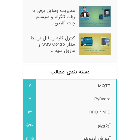
مدیریت وسایل برقی با
ربات تلگرام و سیستم
چت آنلاین...
کنترل کلیه وسایل توسط
مدار SMS Control و
ماژول سیم...
دسته بندی مطالب
7
MQTT
3
PyBoard
13
RFID / NFC
آردوینو
590
آموزش آردوینو
335