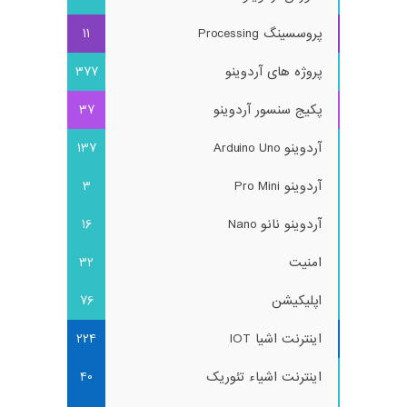
پروسسینگ Processing
11
پروژه های آردوینو
377
پکیج سنسور آردوینو
37
آردوینو Arduino Uno
137
آردوینو Pro Mini
3
آردوینو نانو Nano
16
امنیت
32
اپلیکیشن
76
اینترنت اشیا IOT
224
اینترنت اشیاء تئوریک
40