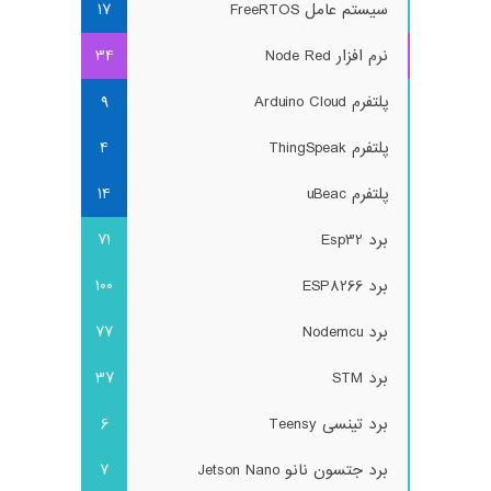
سیستم عامل FreeRTOS
17
نرم افزار Node Red
34
پلتفرم Arduino Cloud
9
پلتفرم ThingSpeak
4
پلتفرم uBeac
14
برد Esp32
71
برد ESP8266
100
برد Nodemcu
77
برد STM
37
برد تینسی Teensy
6
برد جتسون نانو Jetson Nano
7