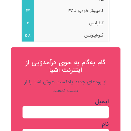
کامپیوتر خودرو ECU
13
کنفرانس
2
گنو/لینوکس
168
گام به‌گام به‌ سوی درآمدزایی از
اینترنت اشیا
اپیزودهای جدید پادکست هوش اشیا را از
دست ندهید
ایمیل
نام