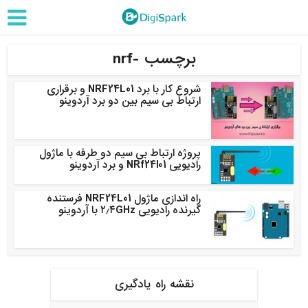
برچسب -nrf
شروع کار با برد NRF24L01 و برقراری
ارتباط بی سیم بین دو برد آردوینو
پروژه ارتباط بی سیم دو طرفه با ماژول
رادیویی NRf24l01 و برد آردوینو
راه اندازی ماژول NRF24L01 فرستنده
گیرنده رادیویی ۲٫۴GHz با آردوینو
نقشه راه یادگیری