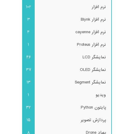
نرم افزار
102
نرم افزار Blynk
3
نرم افزار cayenne
4
نرم افزار Proteus
1
نمایشگر LCD
46
نمایشگر OLED
37
نمایشگر Segment
13
ویدیو
1
پایتون Python
32
پردازش تصویر
15
پهپاد Drone
8