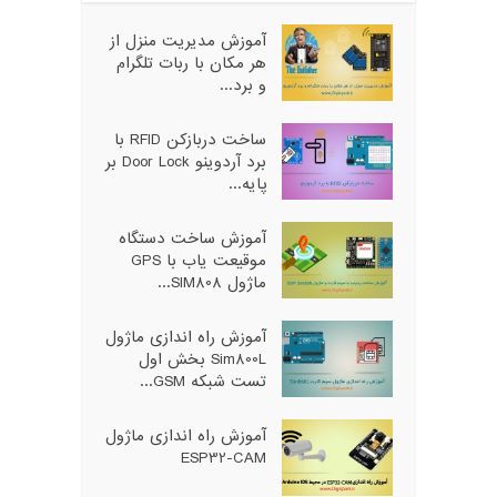
آموزش مدیریت منزل از
هر مکان با ربات تلگرام
و برد...
ساخت دربازکن RFID با
برد آردوینو Door Lock بر
پایه...
آموزش ساخت دستگاه
موقیعت یاب با GPS
ماژول SIM808...
آموزش راه اندازی ماژول
Sim800L بخش اول
تست شبکه GSM...
آموزش راه اندازی ماژول
ESP32-CAM