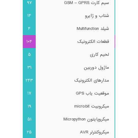
سیم کارت GSM – GPRS
97
شتاب و ژایرو
14
شیلد Multifunction
4
قطعات الکترونیک
104
لحیم کاری
5
ماژول دوربین
31
مدارهای الکترونیک
243
موقعیت یاب GPS
17
میکروبیت micro:bit
19
میکروپایتون Micropython
51
میکروکنترلر AVR
25