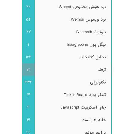
برد هوش مصنوعی Sipeed
22
برد ویموس Wemos
54
بلوتوث Bluetooth
27
بیگل بون Beaglebone
1
تحلیل کتابخانه
124
ترفند
31
تکنولوژی
334
تینکر بورد Tinker Board
3
جاوا اسکریپت Javascript
4
خانه هوشمند
61
درایور موتور
22