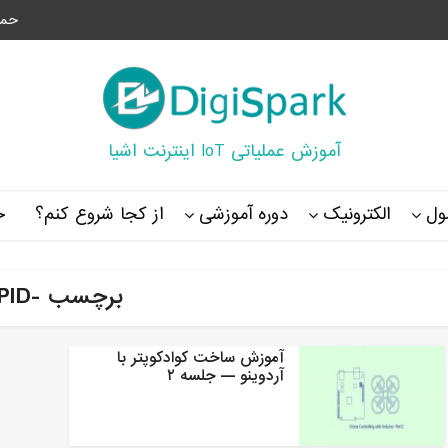
حما
آموزش عملیاتی IoT اینترنت اشیا
ل
الکترونیک
دوره آموزشی
از کجا شروع کنم؟
خ
برچسب -PID
آموزش ساخت کوادکوپتر با
آردوینو — جلسه ۲