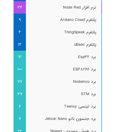
نرم افزار Node Red
34
پلتفرم Arduino Cloud
9
پلتفرم ThingSpeak
4
پلتفرم uBeac
14
برد Esp32
71
برد ESP8266
100
برد Nodemcu
77
برد STM
37
برد تینسی Teensy
6
برد جتسون نانو Jetson Nano
7
برد هوش مصنوعی Sipeed
22