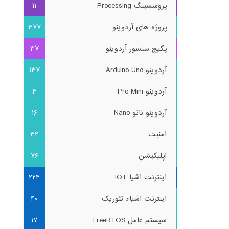
پروسسینگ Processing
11
پروژه های آردوینو
377
پکیج سنسور آردوینو
37
آردوینو Arduino Uno
137
آردوینو Pro Mini
3
آردوینو نانو Nano
16
امنیت
32
اپلیکیشن
76
اینترنت اشیا IOT
224
اینترنت اشیاء تئوریک
40
سیستم عامل FreeRTOS
17