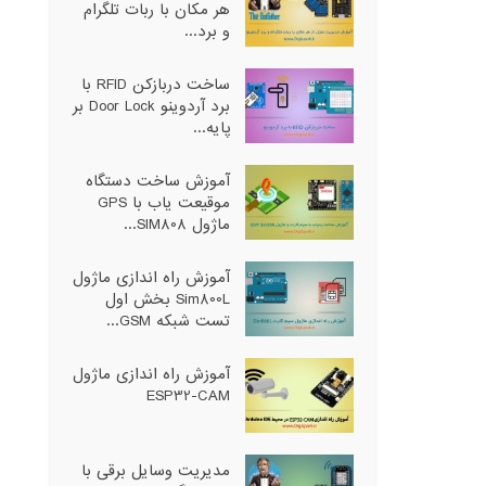
هر مکان با ربات تلگرام
و برد...
ساخت دربازکن RFID با
برد آردوینو Door Lock بر
پایه...
آموزش ساخت دستگاه
موقیعت یاب با GPS
ماژول SIM808...
آموزش راه اندازی ماژول
Sim800L بخش اول
تست شبکه GSM...
آموزش راه اندازی ماژول
ESP32-CAM
مدیریت وسایل برقی با