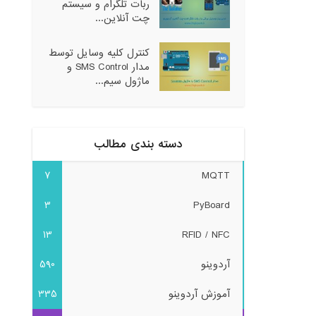
ربات تلگرام و سیستم
چت آنلاین...
کنترل کلیه وسایل توسط
مدار SMS Control و
ماژول سیم...
دسته بندی مطالب
7
MQTT
3
PyBoard
13
RFID / NFC
آردوینو
590
آموزش آردوینو
335