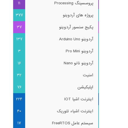
پروسسینگ Processing
11
پروژه های آردوینو
377
پکیج سنسور آردوینو
37
آردوینو Arduino Uno
137
آردوینو Pro Mini
3
آردوینو نانو Nano
16
امنیت
32
اپلیکیشن
76
اینترنت اشیا IOT
224
اینترنت اشیاء تئوریک
40
سیستم عامل FreeRTOS
17