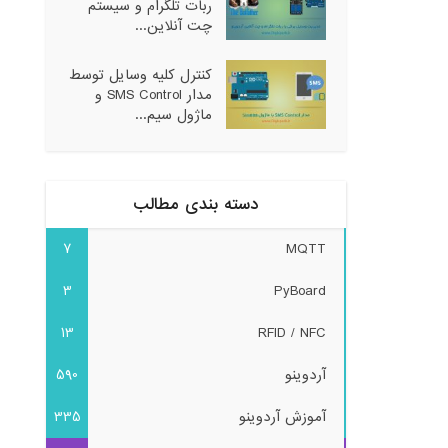
ربات تلگرام و سیستم
چت آنلاین...
کنترل کلیه وسایل توسط
مدار SMS Control و
ماژول سیم...
دسته بندی مطالب
7
MQTT
3
PyBoard
13
RFID / NFC
آردوینو
590
آموزش آردوینو
335