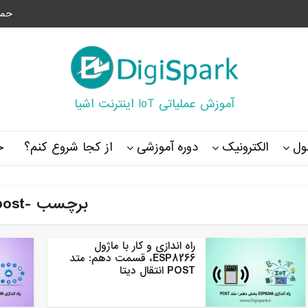
حما
آموزش عملیاتی IoT اینترنت اشیا
ل
الکترونیک
دوره آموزشی
از کجا شروع کنم؟
خ
برچسب -post
راه اندازی و کار با ماژول
ESP8266، قسمت دهم: متد
POST انتقال دیتا