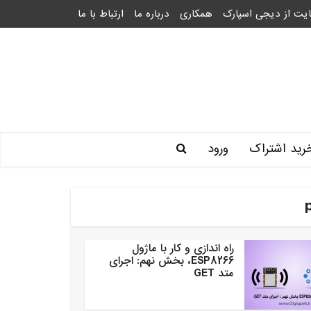
یت از دیجی اسپارک
همکاری
درباره ما
ارتباط با ما
رید اشتراک
ورود
راه اندازی و کار با ماژول
ESP8266، بخش نهم: اجرای
متد GET