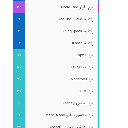
نرم افزار Node Red
34
پلتفرم Arduino Cloud
9
پلتفرم ThingSpeak
4
پلتفرم uBeac
14
برد Esp32
71
برد ESP8266
100
برد Nodemcu
77
برد STM
37
برد تینسی Teensy
6
برد جتسون نانو Jetson Nano
7
برد هوش مصنوعی Sipeed
22