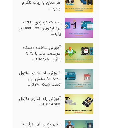
هر مکان با ربات تلگرام
و برد...
ساخت دربازکن RFID با
برد آردوینو Door Lock بر
پایه...
آموزش ساخت دستگاه
موقیعت یاب با GPS
ماژول SIM808...
آموزش راه اندازی ماژول
Sim800L بخش اول
تست شبکه GSM...
آموزش راه اندازی ماژول
ESP32-CAM
مدیریت وسایل برقی با