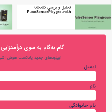
تحلیل و بررسی کتابخانه
PulseSensorPlayground.h
گام به‌گام به‌ سوی درآمدزایی 
اپیزودهای جدید پادکست هوش اشیا 
ایمیل
نام
نام خانوادگی