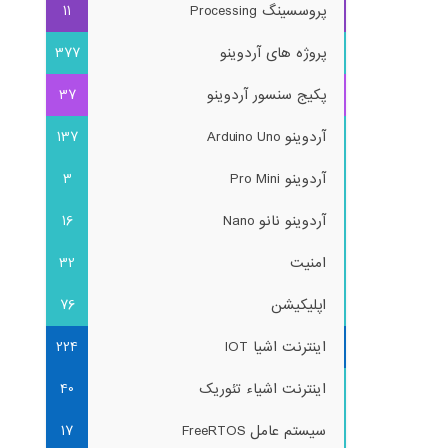
پروسسینگ Processing
11
پروژه های آردوینو
377
پکیج سنسور آردوینو
37
آردوینو Arduino Uno
137
آردوینو Pro Mini
3
آردوینو نانو Nano
16
امنیت
32
اپلیکیشن
76
اینترنت اشیا IOT
224
اینترنت اشیاء تئوریک
40
سیستم عامل FreeRTOS
17