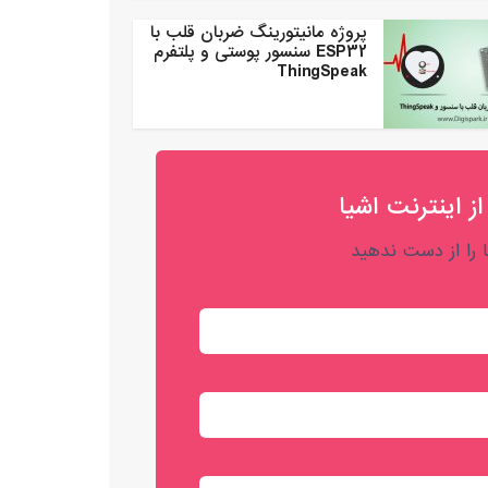
پروژه مانیتورینگ ضربان قلب با
ESP32 سنسور پوستی و پلتفرم
ThingSpeak
از اینترنت اشیا
را از دست ندهید