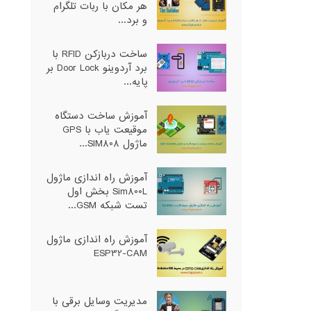
هر مکان با ربات تلگرام
و برد...
ساخت دربازکن RFID با
برد آردوینو Door Lock بر
پایه...
آموزش ساخت دستگاه
موقیعت یاب با GPS
ماژول SIM808...
آموزش راه اندازی ماژول
Sim800L بخش اول
تست شبکه GSM...
آموزش راه اندازی ماژول
ESP32-CAM
مدیریت وسایل برقی با