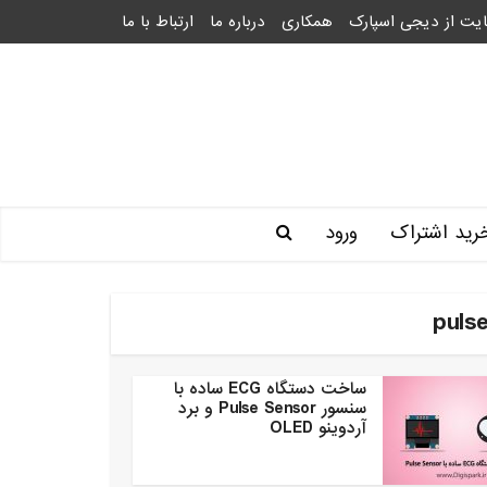
یت از دیجی اسپارک
همکاری
درباره ما
ارتباط با ما
رید اشتراک
ورود
ساخت دستگاه ECG ساده با
سنسور Pulse Sensor و برد
آردوینو OLED