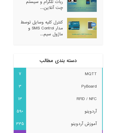
ربات تلگرام و سیستم
چت آنلاین...
کنترل کلیه وسایل توسط
مدار SMS Control و
ماژول سیم...
دسته بندی مطالب
7
MQTT
3
PyBoard
13
RFID / NFC
آردوینو
590
آموزش آردوینو
335