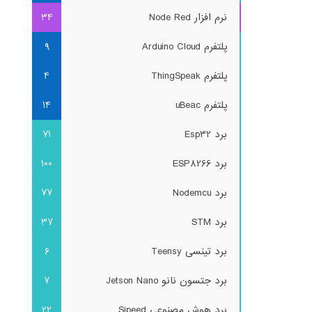
نرم افزار Node Red
34
پلتفرم Arduino Cloud
9
پلتفرم ThingSpeak
4
پلتفرم uBeac
14
برد Esp32
71
برد ESP8266
100
برد Nodemcu
77
برد STM
37
برد تینسی Teensy
6
برد جتسون نانو Jetson Nano
7
برد هوش مصنوعی Sipeed
22