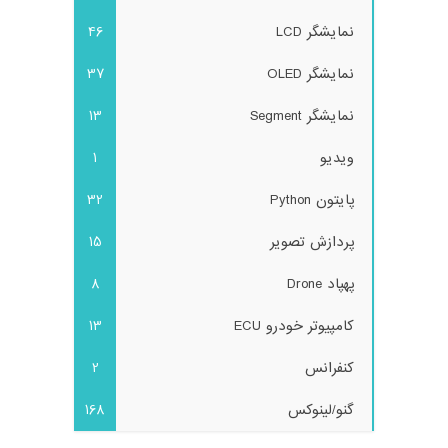
نمایشگر LCD
46
نمایشگر OLED
37
نمایشگر Segment
13
ویدیو
1
پایتون Python
32
پردازش تصویر
15
پهپاد Drone
8
کامپیوتر خودرو ECU
13
کنفرانس
2
گنو/لینوکس
168