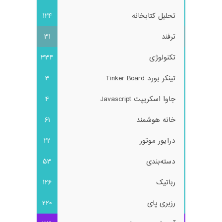
تحلیل کتابخانه
124
ترفند
31
تکنولوژی
334
تینکر بورد Tinker Board
3
جاوا اسکریپت Javascript
4
خانه هوشمند
61
درایور موتور
22
دسته‌بندی
53
رباتیک
126
رزبری پای
220