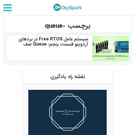
برچسب -queue
سیستم عامل Free RTOS در بردهای
آردوینو قسمت پنجم: Queue صف
نقشه راه یادگیری