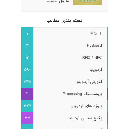
ماژول سیم...
دسته بندی مطالب
7
MQTT
3
PyBoard
13
RFID / NFC
آردوینو
590
آموزش آردوینو
335
پروسسینگ Processing
11
پروژه های آردوینو
377
پکیج سنسور آردوینو
37