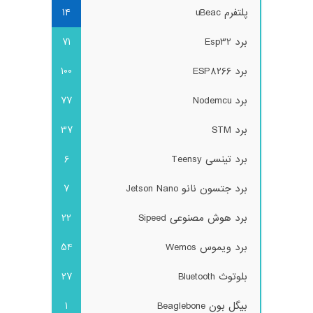
پلتفرم uBeac
14
برد Esp32
71
برد ESP8266
100
برد Nodemcu
77
برد STM
37
برد تینسی Teensy
6
برد جتسون نانو Jetson Nano
7
برد هوش مصنوعی Sipeed
22
برد ویموس Wemos
54
بلوتوث Bluetooth
27
بیگل بون Beaglebone
1