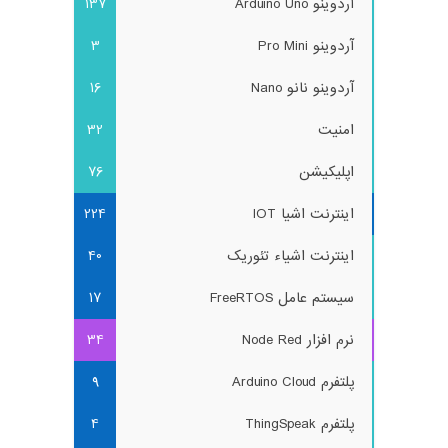
آردوینو Arduino Uno
137
آردوینو Pro Mini
3
آردوینو نانو Nano
16
امنیت
32
اپلیکیشن
76
اینترنت اشیا IOT
224
اینترنت اشیاء تئوریک
40
سیستم عامل FreeRTOS
17
نرم افزار Node Red
34
پلتفرم Arduino Cloud
9
پلتفرم ThingSpeak
4