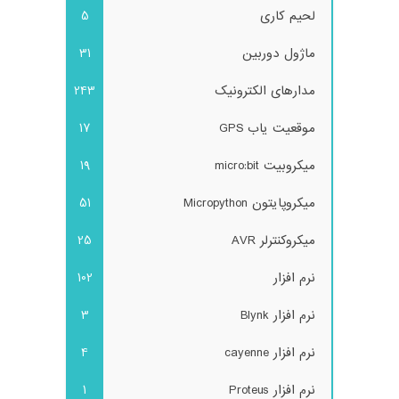
لحیم کاری
5
ماژول دوربین
31
مدارهای الکترونیک
243
موقعیت یاب GPS
17
میکروبیت micro:bit
19
میکروپایتون Micropython
51
میکروکنترلر AVR
25
نرم افزار
102
نرم افزار Blynk
3
نرم افزار cayenne
4
نرم افزار Proteus
1