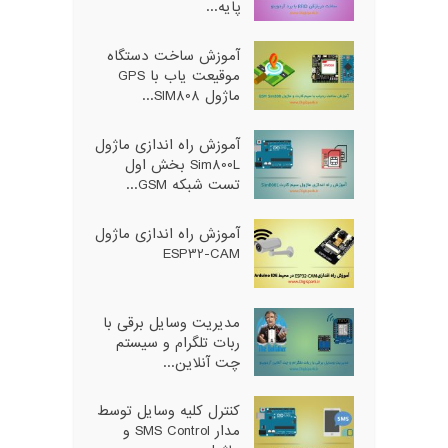
پایه...
آموزش ساخت دستگاه
موقیعت یاب با GPS
ماژول SIM808...
آموزش راه اندازی ماژول
Sim800L بخش اول
تست شبکه GSM...
آموزش راه اندازی ماژول
ESP32-CAM
مدیریت وسایل برقی با
ربات تلگرام و سیستم
چت آنلاین...
کنترل کلیه وسایل توسط
مدار SMS Control و