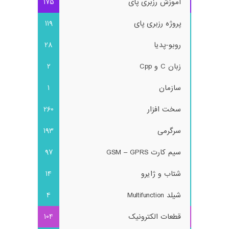
آموزش رزبری پای
175
پروژه رزبری پای
119
روبو-پدیا
28
زبان C و Cpp
2
سازمان
1
سخت افزار
260
سرگرمی
193
سیم کارت GSM – GPRS
97
شتاب و ژایرو
14
شیلد Multifunction
4
قطعات الکترونیک
104