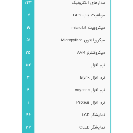
مدارهای الکترونیک
243
موقعیت یاب GPS
17
میکروبیت micro:bit
19
میکروپایتون Micropython
51
میکروکنترلر AVR
25
نرم افزار
102
نرم افزار Blynk
3
نرم افزار cayenne
4
نرم افزار Proteus
1
نمایشگر LCD
46
نمایشگر OLED
37