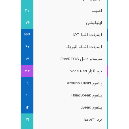
امنیت
32
اپلیکیشن
76
اینترنت اشیا IOT
224
اینترنت اشیاء تئوریک
40
سیستم عامل FreeRTOS
17
نرم افزار Node Red
34
پلتفرم Arduino Cloud
9
پلتفرم ThingSpeak
4
پلتفرم uBeac
14
برد Esp32
71