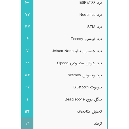
برد ESP8266
100
برد Nodemcu
77
برد STM
37
برد تینسی Teensy
6
برد جتسون نانو Jetson Nano
7
برد هوش مصنوعی Sipeed
22
برد ویموس Wemos
54
بلوتوث Bluetooth
27
بیگل بون Beaglebone
1
تحلیل کتابخانه
124
ترفند
31