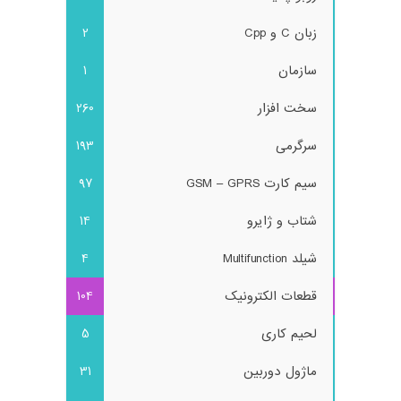
زبان C و Cpp
2
سازمان
1
سخت افزار
260
سرگرمی
193
سیم کارت GSM – GPRS
97
شتاب و ژایرو
14
شیلد Multifunction
4
قطعات الکترونیک
104
لحیم کاری
5
ماژول دوربین
31