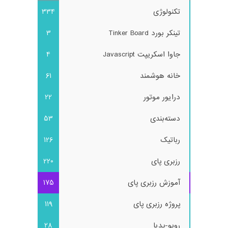
تکنولوژی
334
تینکر بورد Tinker Board
3
جاوا اسکریپت Javascript
4
خانه هوشمند
61
درایور موتور
22
دسته‌بندی
53
رباتیک
126
رزبری پای
220
آموزش رزبری پای
175
پروژه رزبری پای
119
روبو-پدیا
28