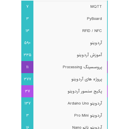
7
MQTT
3
PyBoard
13
RFID / NFC
آردوینو
590
آموزش آردوینو
335
پروسسینگ Processing
11
پروژه های آردوینو
377
پکیج سنسور آردوینو
37
آردوینو Arduino Uno
137
آردوینو Pro Mini
3
آردوینو نانو Nano
16