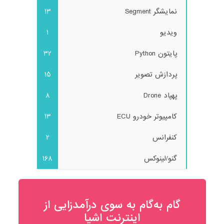
نمایشگر Segment
13
ویدیو
1
پایتون Python
32
پردازش تصویر
15
پهپاد Drone
8
کامپیوتر خودرو ECU
13
کنفرانس
2
گنو/لینوکس
168
گام به‌گام به‌ سوی درآمدزایی از
اینترنت اشیا