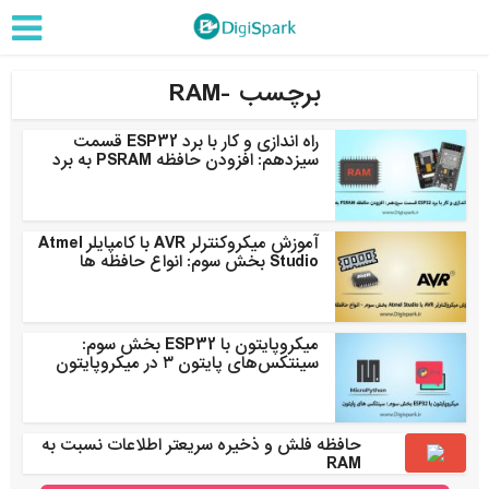
برچسب -RAM
راه اندازی و کار با برد ESP32 قسمت
سیزدهم: افزودن حافظه PSRAM به برد
آموزش میکروکنترلر AVR با کامپایلر Atmel
Studio بخش سوم: انواع حافظه ها
میکروپایتون با ESP32 بخش سوم:
سینتکس‌های پایتون ۳ در میکروپایتون
حافظه فلش و ذخیره سریعتر اطلاعات نسبت به
RAM