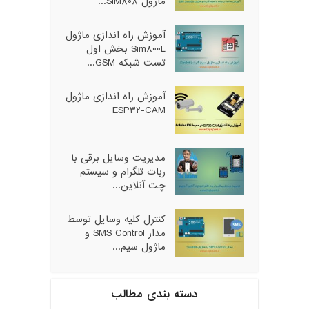
ماژول SIM808...
آموزش راه اندازی ماژول
Sim800L بخش اول
تست شبکه GSM...
آموزش راه اندازی ماژول
ESP32-CAM
مدیریت وسایل برقی با
ربات تلگرام و سیستم
چت آنلاین...
کنترل کلیه وسایل توسط
مدار SMS Control و
ماژول سیم...
دسته بندی مطالب