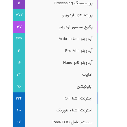
پروسسینگ Processing
11
پروژه های آردوینو
377
پکیج سنسور آردوینو
37
آردوینو Arduino Uno
137
آردوینو Pro Mini
3
آردوینو نانو Nano
16
امنیت
32
اپلیکیشن
76
اینترنت اشیا IOT
224
اینترنت اشیاء تئوریک
40
سیستم عامل FreeRTOS
17