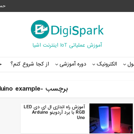
حما
آموزش عملیاتی IoT اینترنت اشیا
ل
الکترونیک
دوره آموزشی
از کجا شروع کنم؟
خ
برچسب -rgb led arduino example
آموزش راه اندازی ال ای دی LED
RGB با برد آردوینو Arduino
Uno