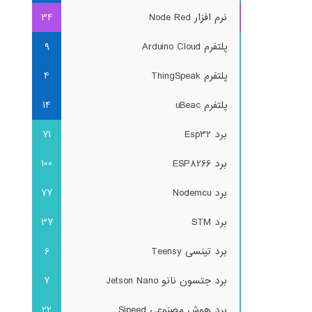
نرم افزار Node Red
34
پلتفرم Arduino Cloud
9
پلتفرم ThingSpeak
4
پلتفرم uBeac
14
برد Esp32
71
برد ESP8266
100
برد Nodemcu
77
برد STM
37
برد تینسی Teensy
6
برد جتسون نانو Jetson Nano
7
برد هوش مصنوعی Sipeed
22