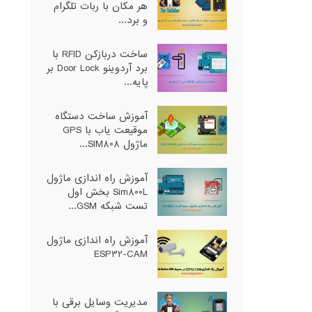
هر مکان با ربات تلگرام
و برد...
ساخت دربازکن RFID با
برد آردوینو Door Lock بر
پایه...
آموزش ساخت دستگاه
موقیعت یاب با GPS
ماژول SIM808...
آموزش راه اندازی ماژول
Sim800L بخش اول
تست شبکه GSM...
آموزش راه اندازی ماژول
ESP32-CAM
مدیریت وسایل برقی با