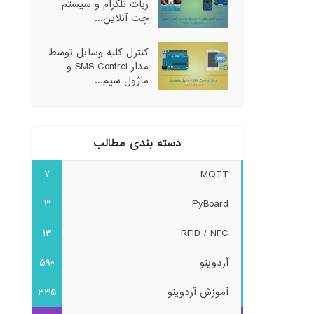
ربات تلگرام و سیستم
چت آنلاین...
کنترل کلیه وسایل توسط
مدار SMS Control و
ماژول سیم...
دسته بندی مطالب
7
MQTT
3
PyBoard
13
RFID / NFC
آردوینو
590
آموزش آردوینو
335